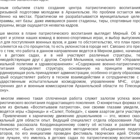
жным событием стало создание центра патриотического воспитани
ризывной подготовки молодежи в Архангельске. Но проблем остается мн
бенно на местах. Практически не разрабатываются муниципальные цел
граммы, нет базы: даже имевшиеся ранее стадионы, тиры, спортивные гор
рушены, везде ощущается нехватка кадров.
ше многих в плане патриотического воспитания выглядит Мирный. Об 
орят и успехи наших команд в военно-спортивных играх, и выбор выпускни
л для поступления военных вузов, и даже то обстоятельство, что план при
олняется на сто процентов, то есть уклонистов в городе нет. Связано это пр
го с тем, что работа в данном направлении ведется в Мирном давно, начина
е в детских садах, и в ней участвуют различные структуры, те
имодействующие друг с другом. Сергей Мельников, начальник МУ «Управл
иальной политики и здравоохранения»: «Содержание военно-патриотичес
спитания определяет структуру, основанную на принципе вертика
рдинирующая роль принадлежит администрации, особенно отделу образова
орый осуществляет работу в тесном взаимодействии и сотрудничестве с
сударственным испытательным космодромом, управлением МЧС, отде
тренних дел и военным комиссариатом Архангельской области по Плесец
ону».
многом именно такая сплоченная работа служит залогом успеха воен
риотического воспитания подрастающего поколения. О конкретных формах г
али из фильма «Воспитываем патриотов», они своими глазами увидели,
водятся игры «Зарница» и «Салют, Победа!», с каким азартом дети участву
. Привлечение к зарничному движению дошкольников — это, можно сказ
кальный для области опыт. Ведущий специалист отдела образования Ла
йникова рассказала Координационному совету об истоках и развитии 
тельности: «Было создано городское методическое объединение педаго
аторов, по его инициативе проведен фестиваль творческих идей. Отоб
ое лучшее, что имелось в детских садах по патриотическому воспитани