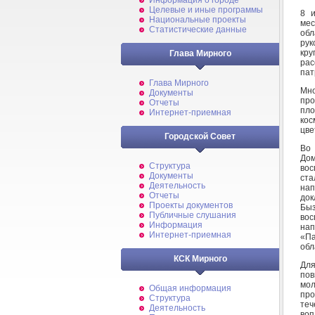
Информация о городе
Целевые и иные программы
8 и
Национальные проекты
мес
Статистические данные
обл
рук
кру
Глава Мирного
рас
пат
Глава Мирного
Мно
Документы
про
Отчеты
пл
Интернет-приемная
кос
цве
Городской Совет
Во 
Дом
Структура
вос
Документы
ст
Деятельность
нап
Отчеты
док
Проекты документов
Бы
Публичные слушания
вос
Информация
нап
Интернет-приемная
«Па
обл
КСК Мирного
Для
по
мол
Общая информация
про
Структура
теч
Деятельность
воп