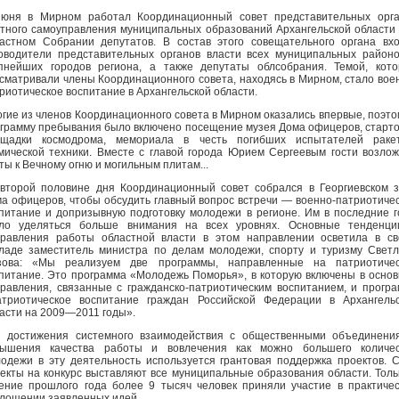
юня в Мирном работал Координационный совет представительных орга
тного самоуправления муниципальных образований Архангельской области
астном Собрании депутатов. В состав этого совещательного органа вх
оводители представительных органов власти всех муниципальных район
пнейших городов региона, а также депутаты облсобрания. Темой, кот
сматривали члены Координационного совета, находясь в Мирном, стало вое
риотическое воспитание в Архангельской области.
гие из членов Координационного совета в Мирном оказались впервые, поэто
грамму пребывания было включено посещение музея Дома офицеров, старт
ощадки космодрома, мемориала в честь погибших испытателей ракет
мической техники. Вместе с главой города Юрием Сергеевым гости возло
ты к Вечному огню и могильным плитам...
второй половине дня Координационный совет собрался в Георгиевском 
а офицеров, чтобы обсудить главный вопрос встречи — военно-патриотиче
питание и допризывную подготовку молодежи в регионе. Им в последние 
ало уделяться больше внимания на всех уровнях. Основные тенденци
равления работы областной власти в этом направлении осветила в с
ладе заместитель министра по делам молодежи, спорту и туризму Свет
зова: «Мы реализуем две программы, направленные на патриотичес
питание. Это программа «Молодежь Поморья», в которую включены в осно
равления, связанные с гражданско-патриотическим воспитанием, и прогр
триотическое воспитание граждан Российской Федерации в Архангель
асти на 2009—2011 годы».
 достижения системного взаимодействия с общественными объединени
вышения качества работы и вовлечения как можно большего количес
одежи в эту деятельность используется грантовая поддержка проектов. 
екты на конкурс выставляют все муниципальные образования области. Толь
ение прошлого года более 9 тысяч человек приняли участие в практиче
лощении заявленных идей.