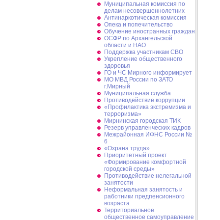
Муниципальная комиссия по
делам несовершеннолетних
Антинаркотическая комиссия
Опека и попечительство
Обучение иностранных граждан
ОСФР по Архангельской
области и НАО
Поддержка участникам СВО
Укрепление общественного
здоровья
ГО и ЧС Мирного информирует
МО МВД России по ЗАТО
г.Мирный
Муниципальная cлужба
Противодействие коррупции
«Профилактика экстремизма и
терроризма»
Мирнинская городская ТИК
Резерв управленческих кадров
Межрайонная ИФНС России №
6
«Охрана труда»
Приоритетный проект
«Формирование комфортной
городской среды»
Противодействие нелегальной
занятости
Неформальная занятость и
работники предпенсионного
возраста
Территориальное
общественное самоуправление