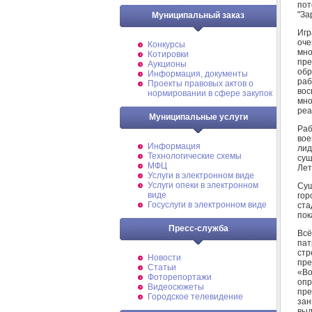
пот
"За
Муниципальный заказ
Игр
оче
Конкурсы
мно
Котировки
пр
Аукционы
обр
Информация, документы
раб
Проекты правовых актов о
вос
нормировании в сфере закупок
мно
реа
Муниципальные услуги
Раб
вое
Информация
ли
Технологические схемы
сущ
МФЦ
Лет
Услуги в электронном виде
Услуги опеки в электронном
Су
виде
гор
Госуслуги в электронном виде
ст
пок
Пресс-служба
Вс
пат
стр
Новости
пр
Статьи
«В
Фоторепортажи
оп
Видеосюжеты
пр
Городское телевидение
зан
выд