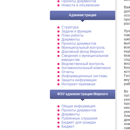
Проекты документов
Новости и объявления
Ва
доп
Администрация
осо
про
раз
Структура
Луч
Задачи и функции
гов
План работы
шко
Документы
вып
Проекты документов
все
Муниципальный контроль
ещ
Дорожный фонд Мирного
вза
Cведения о муниципальном
соц
имуществе
во
Ведомственный контроль
Коо
Антимонопольный комплаенс
кот
Отчеты
Го
Информационные системы
вну
Защита информации
рай
Интернет-приемная
Во 
ФЭУ администрации Мирного
пат
узн
про
Общая информация
них
Проекты документов
уни
Документы
Але
Публичные слушания
дея
Бюджет для граждан
нов
Бюджет
сам