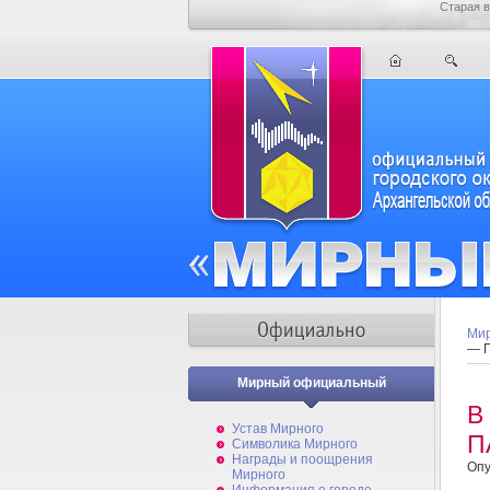
Старая в
Мир
— 
Мирный официальный
В
Устав Мирного
П
Символика Мирного
Награды и поощрения
Опу
Мирного