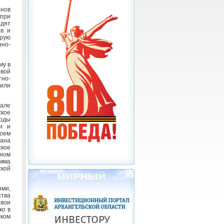
нов
 при
одят
ов и
орую
нно-
му в
овой
но-
жили
зале
ское
годы
и и
воем
лана
кое
вном
амма
ской
ями,
тва
Свои
ко в
ском