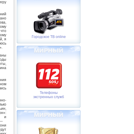
игру
ений
дано
ева,
ому
 что
кому
Городское ТВ online
й, я
аюсь
».
даны
годы
ты,
рина
ния
ьном
ись
Телефоны
экстренных служб
но-
лько
ьин,
н»:
е и
, —
они
удут
аких