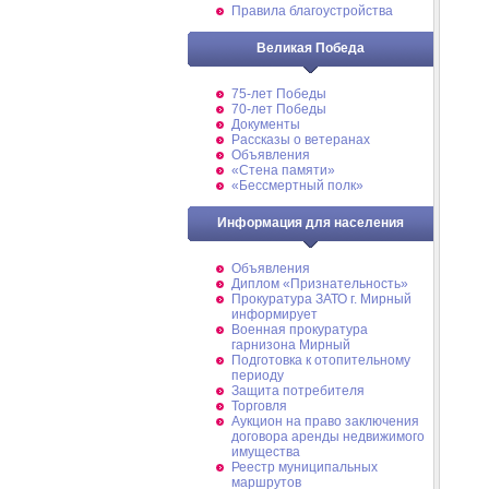
Правила благоустройства
Великая Победа
75-лет Победы
70-лет Победы
Документы
Рассказы о ветеранах
Объявления
«Стена памяти»
«Бессмертный полк»
Информация для населения
Объявления
Диплом «Признательность»
Прокуратура ЗАТО г. Мирный
информирует
Военная прокуратура
гарнизона Мирный
Подготовка к отопительному
периоду
Защита потребителя
Торговля
Аукцион на право заключения
договора аренды недвижимого
имущества
Реестр муниципальных
маршрутов