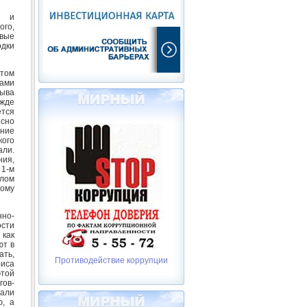
я и
ого,
евые
одки
этом
ками
зыва
ежде
ется
сно
ение
кого
ли.
ния,
 1-м
лом
кому
но-
ости
 как
ют в
ать,
Противодействие коррупции
риса
этой
гов-
рали
ю, а