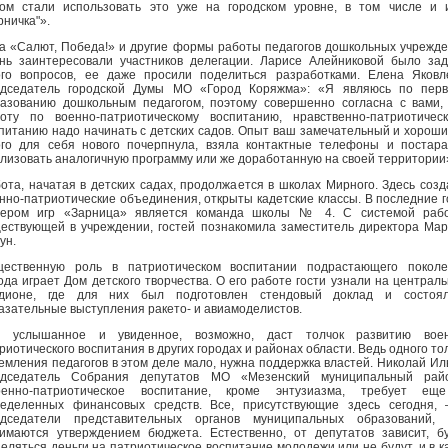
ом стали использовать это уже на городском уровне, в том числе и 
рничка"».
а «Салют, Победа!» и другие формы работы педагогов дошкольных учрежд
нь заинтересовали участников делегации. Ларисе Алейниковой было за
го вопросов, ее даже просили поделиться разработками. Елена Яковл
едседатель городской Думы МО «Город Коряжма»: «Я являюсь по перв
азованию дошкольным педагогом, поэтому совершенно согласна с вами,
оту по военно-патриотическому воспитанию, нравственно-патриотичес
питанию надо начинать с детских садов. Опыт ваш замечательный и хороши
го для себя нового почерпнула, взяла контактные телефоны и постар
лизовать аналогичную программу или же доработанную на своей территории
ота, начатая в детских садах, продолжается в школах Мирного. Здесь соз
нно-патриотические объединения, открыты кадетские классы. В последние 
дером игр «Зарница» является команда школы № 4. С системой рабо
ествующей в учреждении, гостей познакомила заместитель директора Ма
ун.
щественную роль в патриотическом воспитании подрастающего поколе
ода играет Дом детского творчества. О его работе гости узнали на централ
адионе, где для них был подготовлен стендовый доклад и состоял
азательные выступления ракето- и авиамоделистов.
ё услышанное и увиденное, возможно, даст толчок развитию воен
риотического воспитания в других городах и районах области. Ведь одного то
емления педагогов в этом деле мало, нужна поддержка властей. Николай Ил
едседатель Собрания депутатов МО «Мезенский муниципальный райо
оенно-патриотическое воспитание, кроме энтузиазма, требует ещ
ределенных финансовых средств. Все, присутствующие здесь сегодня
едседатели представительных органов муниципальных образований, 
имаются утверждением бюджета. Естественно, от депутатов зависит, б
еляться деньги на патриотическое воспитание молодежи или не будут, и в к