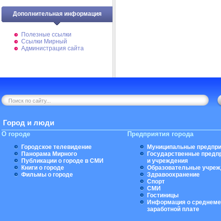
Дополнительная информация
Полезные ссылки
Ссылки Мирный
Администрация сайта
Город и люди
О городе
Предприятия города
Городское телевидение
Муниципальные предпри
Панорама Мирного
Государственные предп
Публикации о городе в СМИ
и учреждения
Книги о городе
Образовательные учреж
Фильмы о городе
Здравоохранение
Спорт
СМИ
Гостиницы
Информация о среднеме
заработной плате