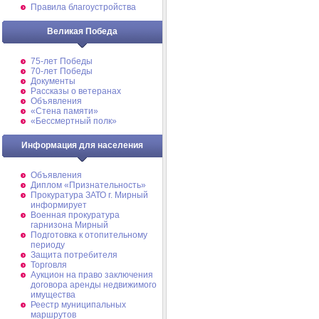
Правила благоустройства
Великая Победа
75-лет Победы
70-лет Победы
Документы
Рассказы о ветеранах
Объявления
«Стена памяти»
«Бессмертный полк»
Информация для населения
Объявления
Диплом «Признательность»
Прокуратура ЗАТО г. Мирный
информирует
Военная прокуратура
гарнизона Мирный
Подготовка к отопительному
периоду
Защита потребителя
Торговля
Аукцион на право заключения
договора аренды недвижимого
имущества
Реестр муниципальных
маршрутов