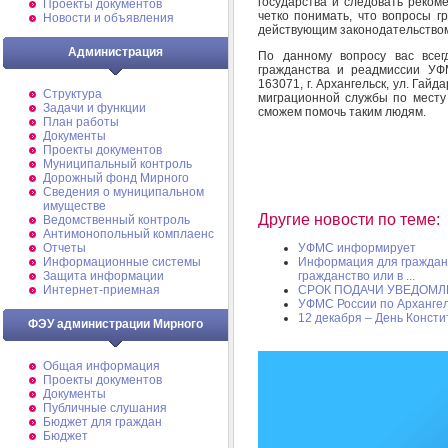
государства и следовать реком
Проекты документов
четко понимать, что вопросы г
Новости и объявления
действующим законодательством
Администрация
По данному вопросу вас всег
гражданства и реадмиссии УФ
163071, г. Архангельск, ул. Гайд
Структура
миграционной службы по месту
Задачи и функции
сможем помочь таким людям.
План работы
Документы
Проекты документов
Муниципальный контроль
Дорожный фонд Мирного
Cведения о муниципальном
имуществе
Другие новости по теме:
Ведомственный контроль
Антимонопольный комплаенс
Отчеты
УФМС информирует
Информационные системы
Информация для граждан
Защита информации
гражданство или в ...
Интернет-приемная
СРОК ПОДАЧИ УВЕДОМЛ
УФМС России по Арханге
12 декабря – День Конст
ФЭУ администрации Мирного
Общая информация
Проекты документов
Документы
Публичные слушания
Бюджет для граждан
Бюджет