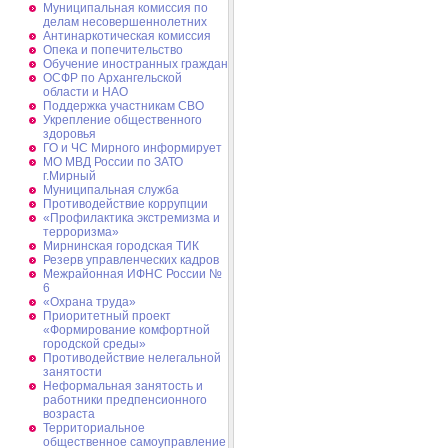
Муниципальная комиссия по
делам несовершеннолетних
Антинаркотическая комиссия
Опека и попечительство
Обучение иностранных граждан
ОСФР по Архангельской
области и НАО
Поддержка участникам СВО
Укрепление общественного
здоровья
ГО и ЧС Мирного информирует
МО МВД России по ЗАТО
г.Мирный
Муниципальная cлужба
Противодействие коррупции
«Профилактика экстремизма и
терроризма»
Мирнинская городская ТИК
Резерв управленческих кадров
Межрайонная ИФНС России №
6
«Охрана труда»
Приоритетный проект
«Формирование комфортной
городской среды»
Противодействие нелегальной
занятости
Неформальная занятость и
работники предпенсионного
возраста
Территориальное
общественное самоуправление