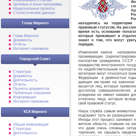
Информация о городе
Фе
Целевые и иные программы
со
Национальные проекты
Ар
Статистические данные
Ро
Ро
находились на территории 
Глава Мирного
правовым статусом. На рассмот
время есть основание полага
которые проживают в отдале
Глава Мирного
знают о том, что могут урег
Документы
порядке.
Отчеты
Интернет-приемная
Изменения закона направлен
проживающих (зарегистрирова
Городской Совет
паспортам гражданина СССР с
гражданству иностранного госуд
по недействительным паспортам
Структура
категории могут относиться гр
Документы
Федерации в девяностые годы
Деятельность
дающих им право на законное 
Отчеты
касается лиц, которые привезе
Проекты документов
достигнув совершеннолетия, 
Публичные слушания
рождении не имеют никаких док
Информация
отнесены лица, которые вслед
Интернет-приемная
свой правовой статус.
Наша служба самым внимательн
КСК Мирного
подскажет путь их разрешения 
Иногда этот процесс занимает н
жители области, ставшие на за
Общая информация
что даже очень сложные ситу
Структура
терпение, не скрывать сведени
Деятельность