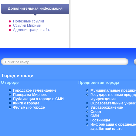
Дополнительная информация
Полезные ссылки
Ссылки Мирный
Администрация сайта
Город и люди
О городе
Предприятия города
Городское телевидение
Муниципальные предпри
Панорама Мирного
Государственные предп
Публикации о городе в СМИ
и учреждения
Книги о городе
Образовательные учреж
Фильмы о городе
Здравоохранение
Спорт
СМИ
Гостиницы
Информация о среднеме
заработной плате