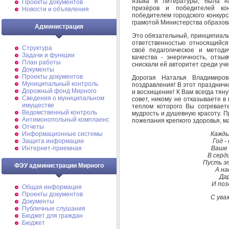
языка и литературы, была на
Проекты документов
призёров и победителей ко
Новости и объявления
победителем городского конкур
грамотой Министерства образова
Администрация
Это обязательный, принципиаль
ответственностью относящийс
Структура
своё педагогическое и методи
Задачи и функции
качества - энергичность, отзы
План работы
снискали ей авторитет среди уч
Документы
Проекты документов
Дорогая Наталья Владимиро
Муниципальный контроль
поздравления! В этот празднич
Дорожный фонд Мирного
и восхищение! К Вам всегда тян
Cведения о муниципальном
совет, никому не отказываете в
имуществе
теплом которого Вы согревает
Ведомственный контроль
мудрость и душевную красоту. 
Антимонопольный комплаенс
пожелания крепкого здоровья, м
Отчеты
Кажды
Информационные системы
Год -
Защита информации
Ваше 
Интернет-приемная
В серд
Пусть э
ФЭУ администрации Мирного
А на
Да
И поз
Общая информация
Проекты документов
С ува
Документы
Публичные слушания
Бюджет для граждан
Бюджет