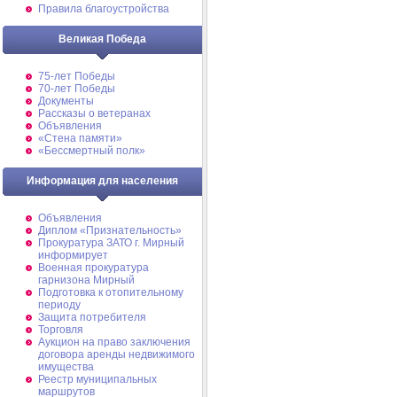
Правила благоустройства
Великая Победа
75-лет Победы
70-лет Победы
Документы
Рассказы о ветеранах
Объявления
«Стена памяти»
«Бессмертный полк»
Информация для населения
Объявления
Диплом «Признательность»
Прокуратура ЗАТО г. Мирный
информирует
Военная прокуратура
гарнизона Мирный
Подготовка к отопительному
периоду
Защита потребителя
Торговля
Аукцион на право заключения
договора аренды недвижимого
имущества
Реестр муниципальных
маршрутов