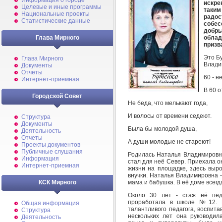
Информация о городе
искре
Целевые и иные программы
таки
Национальные проекты
радос
Статистические данные
собес
добры
облад
Глава Мирного
призв
Это Б
Глава Мирного
Влади
Документы
Отчеты
60 - н
Интернет-приемная
В 60 о
Городской Совет
Не беда, что мелькают года,
И волосы от времени седеют.
Структура
Документы
Была бы молодой душа,
Деятельность
Отчеты
А души молодые не стареют!
Проекты документов
Публичные слушания
Родилась Наталья Владимировн
Информация
стал для неё Север. Приехала о
Интернет-приемная
жизни на площадке, здесь выро
внучки. Наталья Владимировна 
мама и бабушка. В её доме всегд
КСК Мирного
Около 30 лет - стаж её педа
проработала в школе №12. 
Общая информация
талантливого педагога, воспит
Структура
нескольких лет она руководил
Деятельность