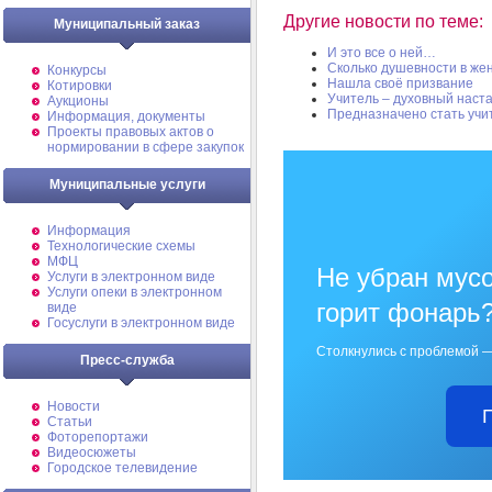
Другие новости по теме:
Муниципальный заказ
И это все о ней…
Сколько душевности в ж
Конкурсы
Нашла своё призвание
Котировки
Учитель – духовный наст
Аукционы
Предназначено стать учи
Информация, документы
Проекты правовых актов о
нормировании в сфере закупок
Муниципальные услуги
Информация
Технологические схемы
МФЦ
Не убран мусо
Услуги в электронном виде
Услуги опеки в электронном
горит фонарь
виде
Госуслуги в электронном виде
Столкнулись с проблемой —
Пресс-служба
Новости
Статьи
Фоторепортажи
Видеосюжеты
Городское телевидение