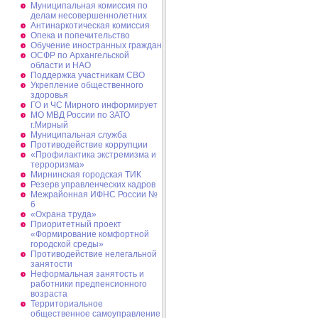
Муниципальная комиссия по
делам несовершеннолетних
Антинаркотическая комиссия
Опека и попечительство
Обучение иностранных граждан
ОСФР по Архангельской
области и НАО
Поддержка участникам СВО
Укрепление общественного
здоровья
ГО и ЧС Мирного информирует
МО МВД России по ЗАТО
г.Мирный
Муниципальная cлужба
Противодействие коррупции
«Профилактика экстремизма и
терроризма»
Мирнинская городская ТИК
Резерв управленческих кадров
Межрайонная ИФНС России №
6
«Охрана труда»
Приоритетный проект
«Формирование комфортной
городской среды»
Противодействие нелегальной
занятости
Неформальная занятость и
работники предпенсионного
возраста
Территориальное
общественное самоуправление