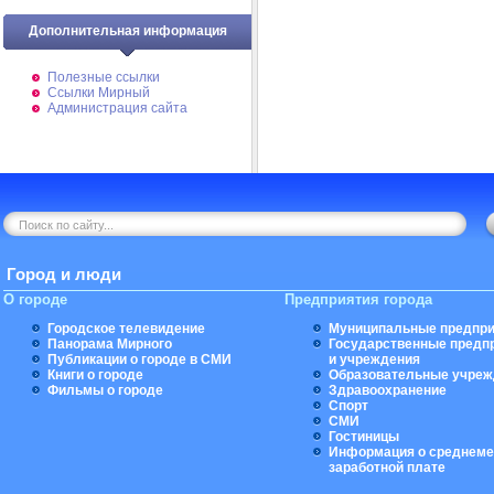
Дополнительная информация
Полезные ссылки
Ссылки Мирный
Администрация сайта
Город и люди
О городе
Предприятия города
Городское телевидение
Муниципальные предпри
Панорама Мирного
Государственные предп
Публикации о городе в СМИ
и учреждения
Книги о городе
Образовательные учреж
Фильмы о городе
Здравоохранение
Спорт
СМИ
Гостиницы
Информация о среднеме
заработной плате