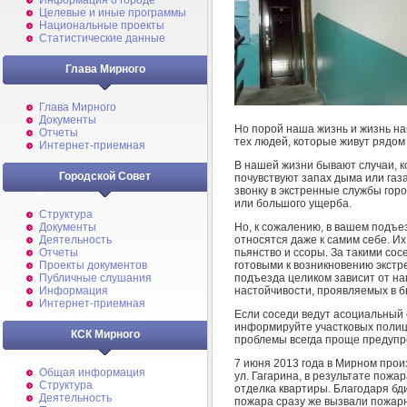
Информация о городе
Целевые и иные программы
Национальные проекты
Статистические данные
Глава Мирного
Глава Мирного
Документы
Но порой наша жизнь и жизнь наш
Отчеты
тех людей, которые живут рядом 
Интернет-приемная
В нашей жизни бывают случаи, к
Городской Совет
почувствуют запах дыма или газ
звонку в экстренные службы гор
или большого ущерба.
Структура
Но, к сожалению, в вашем подъе
Документы
относятся даже к самим себе. И
Деятельность
пьянство и ссоры. За такими со
Отчеты
готовыми к возникновению экстр
Проекты документов
подъезда целиком зависит от на
Публичные слушания
настойчивости, проявляемых в б
Информация
Интернет-приемная
Если соседи ведут асоциальный 
информируйте участковых полиц
КСК Мирного
проблемы всегда проще предупре
7 июня 2013 года в Мирном прои
Общая информация
ул. Гагарина, в результате пож
Структура
отделка квартиры. Благодаря бд
Деятельность
пожара сразу же вызвали пожарн