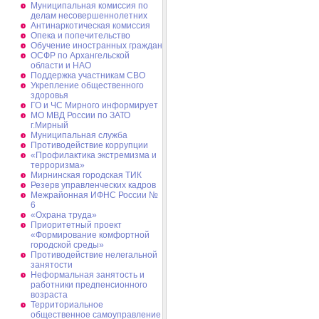
Муниципальная комиссия по
делам несовершеннолетних
Антинаркотическая комиссия
Опека и попечительство
Обучение иностранных граждан
ОСФР по Архангельской
области и НАО
Поддержка участникам СВО
Укрепление общественного
здоровья
ГО и ЧС Мирного информирует
МО МВД России по ЗАТО
г.Мирный
Муниципальная cлужба
Противодействие коррупции
«Профилактика экстремизма и
терроризма»
Мирнинская городская ТИК
Резерв управленческих кадров
Межрайонная ИФНС России №
6
«Охрана труда»
Приоритетный проект
«Формирование комфортной
городской среды»
Противодействие нелегальной
занятости
Неформальная занятость и
работники предпенсионного
возраста
Территориальное
общественное самоуправление