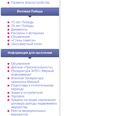
Правила благоустройства
Великая Победа
75-лет Победы
70-лет Победы
Документы
Рассказы о ветеранах
Объявления
«Стена памяти»
«Бессмертный полк»
Информация для населения
Объявления
Диплом «Признательность»
Прокуратура ЗАТО г. Мирный
информирует
Военная прокуратура
гарнизона Мирный
Подготовка к отопительному
периоду
Защита потребителя
Торговля
Аукцион на право заключения
договора аренды недвижимого
имущества
Реестр муниципальных
маршрутов