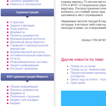
Проекты документов
пожара явилась 73-летняя жител
Новости и объявления
СПЧ-4 ФГКУ «Специальное упра
квартиры. Распространения огня
избежать, но стойкий запах гари,
Администрация
напоминать им о случившимся.
Уважаемые жители города! В на
Структура
ситуации, в которых либо нам н
Задачи и функции
проходите мимо, не отворачивайт
План работы
Документы
Проекты документов
Муниципальный контроль
Отдел ГПН ФГКУ 
Дорожный фонд Мирного
Cведения о муниципальном
имуществе
Ведомственный контроль
Антимонопольный комплаенс
Отчеты
Другие новости по теме:
Информационные системы
Защита информации
Пожар из-за печки
Интернет-приемная
Пожар на ул. Ломоносова
Предполагаемая причина
холодильн ...
ФЭУ администрации Мирного
Забыл еду на плите – пол
Одни дома
Общая информация
Проекты документов
Документы
Публичные слушания
Бюджет для граждан
Бюджет