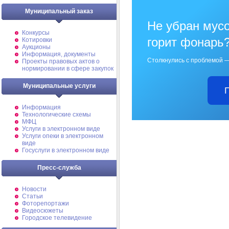
Муниципальный заказ
Не убран мусо
Конкурсы
горит фонарь
Котировки
Аукционы
Информация, документы
Столкнулись с проблемой —
Проекты правовых актов о
нормировании в сфере закупок
Муниципальные услуги
Информация
Технологические схемы
МФЦ
Услуги в электронном виде
Услуги опеки в электронном
виде
Госуслуги в электронном виде
Пресс-служба
Новости
Статьи
Фоторепортажи
Видеосюжеты
Городское телевидение