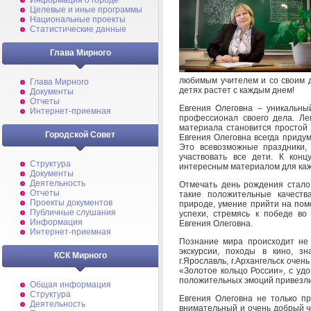
Информация о городе
Целевые и иные программы
Национальные проекты
Статистические данные
Глава Мирного
любимым учителем и со своим д
Глава Мирного
детях растет с каждым днем!
Документы
Отчеты
Евгения Олеговна – уникальный
Интернет-приемная
профессионал своего дела. Ле
материала становится простой 
Городской Совет
Евгения Олеговна всегда приду
Это всевозможные праздники, 
участвовать все дети. К конц
Структура
интересным материалом для каж
Документы
Деятельность
Отмечать день рождения стало 
Отчеты
такие положительные качеств
Проекты документов
природе, умение прийти на помо
Публичные слушания
успехи, стремясь к победе в
Информация
Евгения Олеговна.
Интернет-приемная
Познание мира происходит не 
экскурсии, походы в кино, з
КСК Мирного
г.Ярославль, г.Архангельск оче
«Золотое кольцо России», с уд
положительных эмоций привезли 
Общая информация
Структура
Евгения Олеговна не только пр
Деятельность
внимательный и очень добрый че