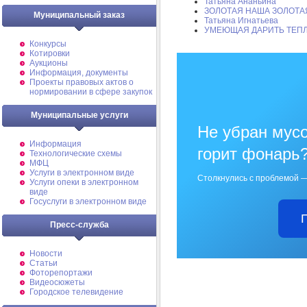
Татьяна Ананьина
ЗОЛОТАЯ НАША ЗОЛОТА
Муниципальный заказ
Татьяна Игнатьева
УМЕЮЩАЯ ДАРИТЬ ТЕП
Конкурсы
Котировки
Аукционы
Информация, документы
Проекты правовых актов о
нормировании в сфере закупок
Муниципальные услуги
Не убран мусо
Информация
горит фонарь
Технологические схемы
МФЦ
Услуги в электронном виде
Столкнулись с проблемой —
Услуги опеки в электронном
виде
Госуслуги в электронном виде
Пресс-служба
Новости
Статьи
Фоторепортажи
Видеосюжеты
Городское телевидение