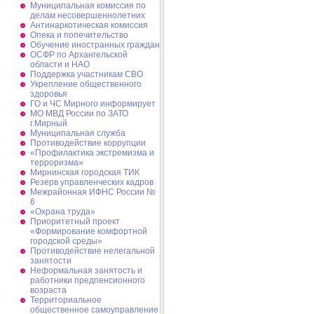
Муниципальная комиссия по
делам несовершеннолетних
Антинаркотическая комиссия
Опека и попечительство
Обучение иностранных граждан
ОСФР по Архангельской
области и НАО
Поддержка участникам СВО
Укрепление общественного
здоровья
ГО и ЧС Мирного информирует
МО МВД России по ЗАТО
г.Мирный
Муниципальная cлужба
Противодействие коррупции
«Профилактика экстремизма и
терроризма»
Мирнинская городская ТИК
Резерв управленческих кадров
Межрайонная ИФНС России №
6
«Охрана труда»
Приоритетный проект
«Формирование комфортной
городской среды»
Противодействие нелегальной
занятости
Неформальная занятость и
работники предпенсионного
возраста
Территориальное
общественное самоуправление