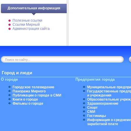
Дополнительная информация
Полезные ссылки
Ссылки Мирный
Администрация сайта
Город и люди
О городе
Предприятия города
Городское телевидение
Муниципальные предпри
Панорама Мирного
Государственные предп
Публикации о городе в СМИ
и учреждения
Книги о городе
Образовательные учреж
Фильмы о городе
Здравоохранение
Спорт
СМИ
Гостиницы
Информация о среднеме
заработной плате