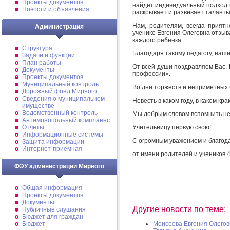
Проекты документов
найдет индивидуальный подход к
Новости и объявления
раскрывает и развивает таланты
Нам, родителям, всегда приятн
Администрация
ученике Евгения Олеговна отзыв
каждого ребенка.
Структура
Благодаря такому педагогу, наши
Задачи и функции
План работы
От всей души поздравляем Вас, 
Документы
профессии».
Проекты документов
Муниципальный контроль
Во дни торжеств и неприметных
Дорожный фонд Мирного
Cведения о муниципальном
Невесть в каком году, в каком кра
имуществе
Ведомственный контроль
Мы добрым словом вспомнить не
Антимонопольный комплаенс
Учительницу первую свою!
Отчеты
Информационные системы
С огромным уважением и благод
Защита информации
Интернет-приемная
от имени родителей и учеников 
ФЭУ администрации Мирного
Общая информация
Проекты документов
Документы
Другие новости по теме:
Публичные слушания
Бюджет для граждан
Бюджет
Моисеева Евгения Олегов