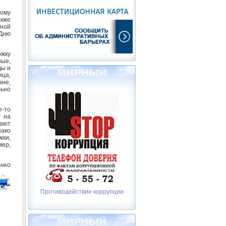
дому
акже
нной
Дню
ржку
ые,
ды и
ица,
ане,
льно
-то
г на
ают
нако
жки,
мер,
енко
Противодействие коррупции