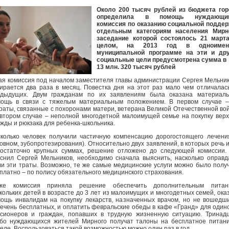
Около 200 тысяч рублей из бюджета гор
определила в помощь нуждающи
комиссия по оказанию социальной подде
отдельным категориям населения Мирно
заседание которой состоялось 21 марта
целом, на 2013 год в одноимен
муниципальной программе на эти и дру
социальные цели предусмотрена сумма в
13 млн. 320 тысяч рублей
ая комиссия под началом заместителя главы администрации Сергея Мельни
ирается два раза в месяц. Повестка дня на этот раз мало чем отличалас
едыдущих. Двум гражданам по их заявлениям была оказана материаль
ощь в связи с тяжелым материальным положением. В первом случае –
раты, связанные с похоронами матери, ветерана Великой Отечественной во
втором случае – неполной многодетной малоимущей семье на покупку вер
жды и рюкзака для ребенка-школьника.
колько человек получили частичную компенсацию дорогостоящего лечени
овном, зубопротезирования). Относительно двух заявлений, в которых речь 
остаточно крупных суммах, решение отложено до следующей комиссии.
снил Сергей Мельников, необходимо сначала выяснить, насколько оправ
и эти траты. Возможно, те же самые медицинские услуги можно было полу
платно – по полису обязательного медицинского страхования.
кже комиссия приняла решение обеспечить дополнительным питан
кольких детей в возрасте до 3 лет из малоимущих и многодетных семей, ока
ощь инвалидам на покупку лекарств, назначенных врачом, но не вошедш
ечень бесплатных, и оплатить февральские обеды в кафе «Гранд» для один
сионеров и граждан, попавших в трудную жизненную ситуацию. Тринад
бо нуждающихся жителей Мирного получат талоны на бесплатное питан
еле. Воспользоваться такой возможностью можно один раз в год.