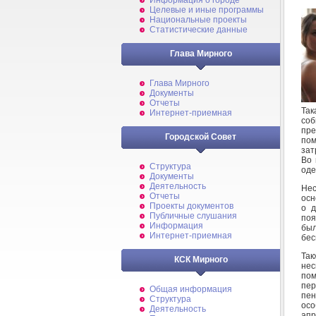
Информация о городе
Целевые и иные программы
Национальные проекты
Статистические данные
Глава Мирного
Глава Мирного
Документы
Отчеты
Так
Интернет-приемная
соб
пр
Городской Совет
пом
зат
Во 
Структура
оде
Документы
Деятельность
Нес
Отчеты
осн
Проекты документов
о д
Публичные слушания
поя
Информация
был
Интернет-приемная
бес
Та
КСК Мирного
нес
пом
пер
Общая информация
пен
Структура
осо
Деятельность
апр