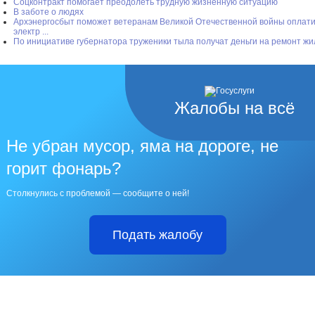
Соцконтракт помогает преодолеть трудную жизненную ситуацию
В заботе о людях
Архэнергосбыт поможет ветеранам Великой Отечественной войны оплати
электр ...
По инициативе губернатора труженики тыла получат деньги на ремонт жи
Жалобы на всё
Не убран мусор, яма на дороге, не
горит фонарь?
Столкнулись с проблемой — сообщите о ней!
Подать жалобу