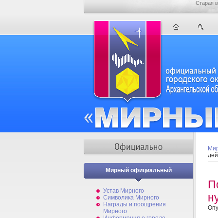
Старая в
Мир
дей
Мирный официальный
П
Устав Мирного
н
Символика Мирного
Награды и поощрения
Опу
Мирного