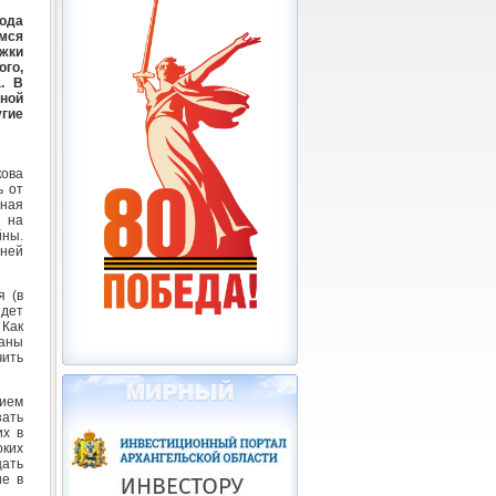
ода
мся
ржки
го,
. В
ной
гие
кова
ь от
ная
 на
йны.
хней
я (в
идет
 Как
даны
чить
ием
зать
их в
оких
цать
ие в