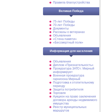
Правила благоустройства
Великая Победа
75-лет Победы
70-лет Победы
Документы
Рассказы о ветеранах
Объявления
«Стена памяти»
«Бессмертный полк»
Информация для населения
Объявления
Диплом «Признательность»
Прокуратура ЗАТО г. Мирный
информирует
Военная прокуратура
гарнизона Мирный
Подготовка к отопительному
периоду
Защита потребителя
Торговля
Аукцион на право заключения
договора аренды недвижимого
имущества
Реестр муниципальных
маршрутов