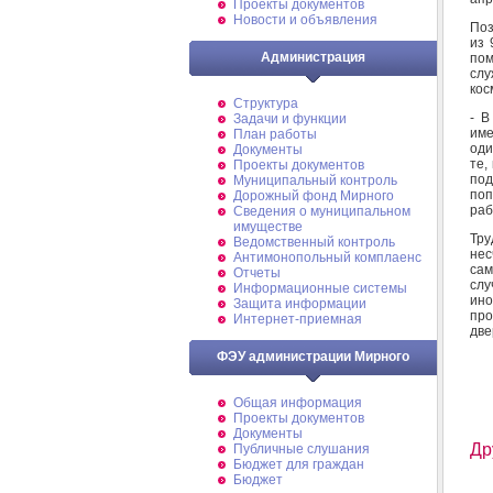
Проекты документов
Новости и объявления
Поз
из 
Администрация
пом
сл
кос
Структура
- В
Задачи и функции
им
План работы
оди
Документы
те,
Проекты документов
под
Муниципальный контроль
поп
Дорожный фонд Мирного
раб
Cведения о муниципальном
имуществе
Тру
Ведомственный контроль
нес
Антимонопольный комплаенс
са
Отчеты
слу
Информационные системы
ино
Защита информации
про
Интернет-приемная
две
ФЭУ администрации Мирного
Общая информация
Проекты документов
Документы
Др
Публичные слушания
Бюджет для граждан
Бюджет