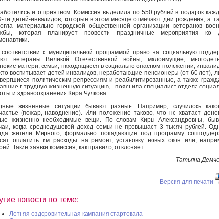
аботились и о приятном. Комиссия выделила по 550 рублей в подарок каж
9-ти детей-инвалидов, которые в этом месяце отмечают дни рождения, а т
огла материально городской общественной организации ветеранов вое
ужбы, которая планирует провести праздничные мероприятия ко 
монавтики.
 соответствии с муниципальной программой право на социальную подде
еют ветераны Великой Отечественной войны, малоимущие, многодетн
нокие матери, семьи, находящиеся в социально опасном положении, инвали
 кто воспитывает детей-инвалидов, неработающие пенсионеры (от 60 лет), л
вергшиеся политическим репрессиям и реабилитированные, а также гражд
авшие в трудную жизненную ситуацию, - пояснила специалист отдела социа
оты и здравоохранения Кира Чулкова.
дные жизненные ситуации бывают разные. Например, случилось какое
частье (пожар, наводнение). Или положение таково, что не хватает дене
мые жизненно необходимые вещи. По словам Киры Александровны, быв
чаи, когда среднедушевой доход семьи не превышает 3 тысяч рублей. Од
гда жители Мирного, формально попадающие под программу соцподдер
сят оплатить им расходы на ремонт, установку новых окон или, напри
рей. Такие заявки комиссия, как правило, отклоняет.
Татьяна Демч
Версия для печати
угие новости по теме:
Летняя оздоровительная кампания стартовала