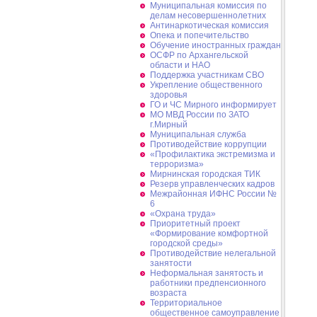
Муниципальная комиссия по
делам несовершеннолетних
Антинаркотическая комиссия
Опека и попечительство
Обучение иностранных граждан
ОСФР по Архангельской
области и НАО
Поддержка участникам СВО
Укрепление общественного
здоровья
ГО и ЧС Мирного информирует
МО МВД России по ЗАТО
г.Мирный
Муниципальная cлужба
Противодействие коррупции
«Профилактика экстремизма и
терроризма»
Мирнинская городская ТИК
Резерв управленческих кадров
Межрайонная ИФНС России №
6
«Охрана труда»
Приоритетный проект
«Формирование комфортной
городской среды»
Противодействие нелегальной
занятости
Неформальная занятость и
работники предпенсионного
возраста
Территориальное
общественное самоуправление