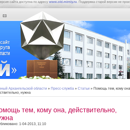
ерсия сайта доступна по адресу
www.old.mirniy.ru
. Поддержка старой версии не прои
ный Архангельской области
»
Пресс-служба
»
Статьи
» Помощь тем, кому она
ствительно, нужна
омощь тем, кому она, действительно,
ужна
бликовано: 1-04-2013, 11:10