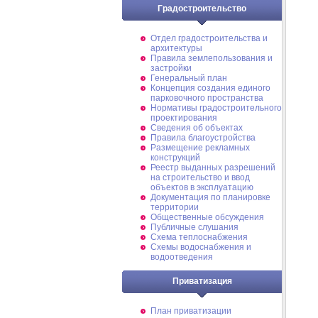
Градостроительство
Отдел градостроительства и
архитектуры
Правила землепользования и
застройки
Генеральный план
Концепция создания единого
парковочного пространства
Нормативы градостроительного
проектирования
Сведения об объектах
Правила благоустройства
Размещение рекламных
конструкций
Реестр выданных разрешений
на строительство и ввод
объектов в эксплуатацию
Документация по планировке
территории
Общественные обсуждения
Публичные слушания
Схема теплоснабжения
Схемы водоснабжения и
водоотведения
Приватизация
План приватизации