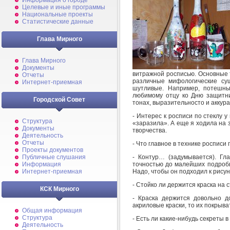
Информация о городе
Целевые и иные программы
Национальные проекты
Статистические данные
Глава Мирного
Глава Мирного
Документы
витражной росписью. Основные т
Отчеты
различные мифологические су
Интернет-приемная
шутливые. Например, потешны
любимому отцу ко Дню защитни
Городской Совет
тонах, выразительносто и аккура
- Интерес к росписи по стеклу у
Структура
«заразила». А еще я ходила на 
Документы
творчества.
Деятельность
Отчеты
- Что главное в технике росписи
Проекты документов
- Контур… (задумывается). Гл
Публичные слушания
точностью до малейших подробн
Информация
Надо, чтобы он подходил к рисунк
Интернет-приемная
- Стойко ли держится краска на 
КСК Мирного
- Краска держится довольно д
акриловые краски, то их покрыва
Общая информация
Структура
- Есть ли какие-нибудь секреты в
Деятельность