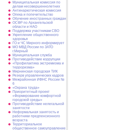
Муниципальная комиссия по
делам несовершеннолетних
Антинаркотическая комиссия
Опека и попечительство
Обучение иностранных граждан
ОСФР по Архангельской
области и НАО
Поддержка участникам СВО
Укрепление общественного
здоровья
ГО и ЧС Мирного информирует
МО МВД России по ЗАТО
г.Мирный
Муниципальная cлужба
Противодействие коррупции
«Профилактика экстремизма и
терроризма»
Мирнинская городская ТИК
Резерв управленческих кадров
Межрайонная ИФНС России №
6
«Охрана труда»
Приоритетный проект
«Формирование комфортной
городской среды»
Противодействие нелегальной
занятости
Неформальная занятость и
работники предпенсионного
возраста
Территориальное
общественное самоуправление