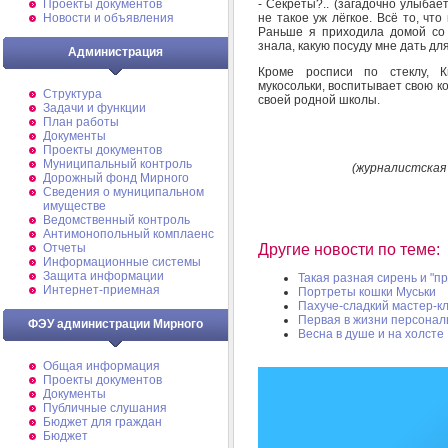
- Секреты?.. (загадочно улыбает
Проекты документов
не такое уж лёгкое. Всё то, что
Новости и объявления
Раньше я приходила домой со
знала, какую посуду мне дать дл
Администрация
Кроме росписи по стеклу, К
мукосольки, воспитывает свою к
Структура
своей родной школы.
Задачи и функции
План работы
Документы
Проекты документов
Муниципальный контроль
(журналистская 
Дорожный фонд Мирного
Cведения о муниципальном
имуществе
Ведомственный контроль
Антимонопольный комплаенс
Отчеты
Другие новости по теме:
Информационные системы
Защита информации
Такая разная сирень и "пр
Интернет-приемная
Портреты кошки Муськи
Пахуче-сладкий мастер-к
Первая в жизни персонал
ФЭУ администрации Мирного
Весна в душе и на холсте
Общая информация
Проекты документов
Документы
Публичные слушания
Бюджет для граждан
Бюджет