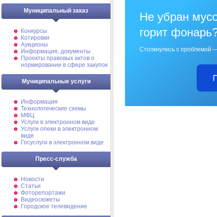
Муниципальный заказ
Не убран мусо
горит фонарь
Конкурсы
Котировки
Аукционы
Столкнулись с проблемой —
Информация, документы
Проекты правовых актов о
нормировании в сфере закупок
Муниципальные услуги
Информация
Технологические схемы
МФЦ
Услуги в электронном виде
Услуги опеки в электронном
виде
Госуслуги в электронном виде
Пресс-служба
Новости
Статьи
Фоторепортажи
Видеосюжеты
Городское телевидение