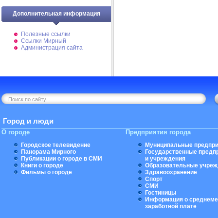
Дополнительная информация
Полезные ссылки
Ссылки Мирный
Администрация сайта
Город и люди
О городе
Предприятия города
Городское телевидение
Муниципальные предпри
Панорама Мирного
Государственные предп
Публикации о городе в СМИ
и учреждения
Книги о городе
Образовательные учреж
Фильмы о городе
Здравоохранение
Спорт
СМИ
Гостиницы
Информация о среднеме
заработной плате