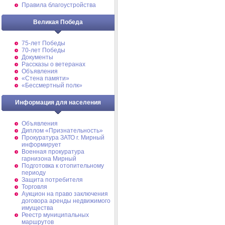
Правила благоустройства
Великая Победа
75-лет Победы
70-лет Победы
Документы
Рассказы о ветеранах
Объявления
«Стена памяти»
«Бессмертный полк»
Информация для населения
Объявления
Диплом «Признательность»
Прокуратура ЗАТО г. Мирный
информирует
Военная прокуратура
гарнизона Мирный
Подготовка к отопительному
периоду
Защита потребителя
Торговля
Аукцион на право заключения
договора аренды недвижимого
имущества
Реестр муниципальных
маршрутов