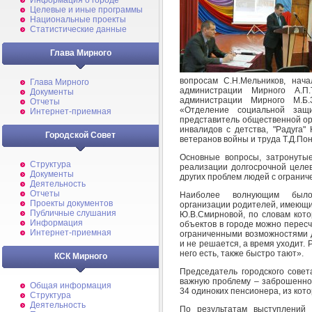
Информация о городе
Целевые и иные программы
Национальные проекты
Статистические данные
Глава Мирного
вопросам С.Н.Мельников, нача
Глава Мирного
администрации Мирного А.П
Документы
администрации Мирного М.Б.
Отчеты
«Отделение социальной защ
Интернет-приемная
представитель общественной ор
инвалидов с детства, "Радуга"
Городской Совет
ветеранов войны и труда Т.Д.По
Основные вопросы, затронутые 
Структура
реализации долгосрочной целе
Документы
других проблем людей с ограни
Деятельность
Отчеты
Наиболее волнующим было 
Проекты документов
организации родителей, имеющих
Публичные слушания
Ю.В.Смирновой, по словам кото
Информация
объектов в городе можно пересч
Интернет-приемная
ограниченными возможностями д
и не решается, а время уходит. 
него есть, также быстро тают».
КСК Мирного
Председатель городского совет
важную проблему – заброшеннос
Общая информация
34 одиноких пенсионера, из кот
Структура
Деятельность
По результатам выступлений