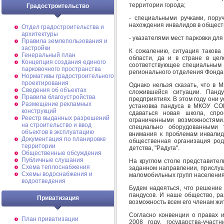
территории города;
Градостроительство
- специальными ручками, пору
нахождения инвалидов в общест
Отдел градостроительства и
архитектуры
- указателями мест парковки для
Правила землепользования и
застройки
К сожалению, ситуация такова 
Генеральный план
области, да и в стране в цел
Концепция создания единого
соответствующее специальным т
парковочного пространства
регионального отделения Фонда
Нормативы градостроительного
проектирования
Однако нельзя сказать, что в 
Сведения об объектах
сложившейся ситуации. Панд
Правила благоустройства
предприятиях. В этом году они
Размещение рекламных
установка пандуса в МКОУ СО
конструкций
сдаваться новая школа, спр
Реестр выданных разрешений
ограниченными возможностями
на строительство и ввод
специально оборудованными 
объектов в эксплуатацию
внимания к проблемам инвалид
Документация по планировке
общественная организация род
территории
детства, "Радуга".
Общественные обсуждения
Публичные слушания
На круглом столе представител
Схема теплоснабжения
заданном направлении, прислуши
Схемы водоснабжения и
маломобильных групп населения
водоотведения
Будем надеяться, что решение
пандусов. И наше общество, ра
Приватизация
возможность всем его членам жи
Согласно конвенции о правах 
План приватизации
2008 году, государства-уча