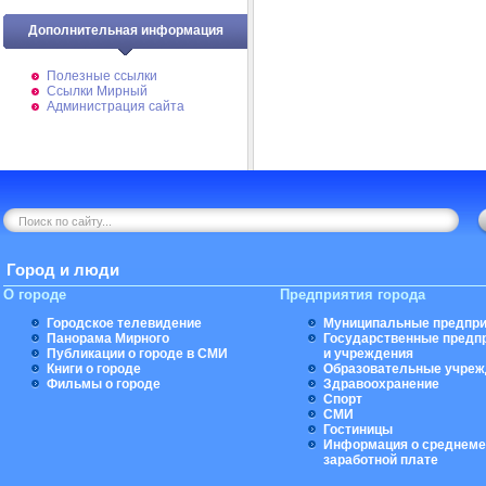
Дополнительная информация
Полезные ссылки
Ссылки Мирный
Администрация сайта
Город и люди
О городе
Предприятия города
Городское телевидение
Муниципальные предпри
Панорама Мирного
Государственные предп
Публикации о городе в СМИ
и учреждения
Книги о городе
Образовательные учреж
Фильмы о городе
Здравоохранение
Спорт
СМИ
Гостиницы
Информация о среднеме
заработной плате