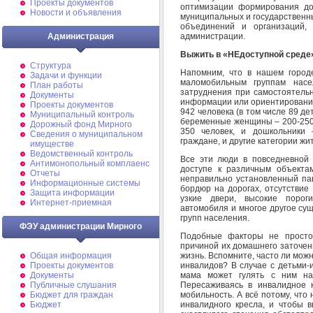
Проекты документов
оптимизации формирования до
Новости и объявления
муниципальных и государственн
объединений и организаций, 
администрации.
Администрация
Выжить в «НЕдоступной среде
Структура
Напомним, что в нашем город
Задачи и функции
маломобильным группам нас
План работы
затруднения при самостоятельн
Документы
информации или ориентирования 
Проекты документов
942 человека (в том числе 89 де
Муниципальный контроль
беременные женщины – 200-250 
Дорожный фонд Мирного
350 человек, и дошкольники 
Cведения о муниципальном
граждане, и другие категории жи
имуществе
Ведомственный контроль
Все эти люди в повседневной
Антимонопольный комплаенс
доступе к различным объекта
Отчеты
неправильно установленный пан
Информационные системы
бордюр на дорогах, отсутствие
Защита информации
узкие двери, высокие порог
Интернет-приемная
автомобиля и многое другое с
групп населения.
ФЭУ администрации Мирного
Подобные факторы не просто
причиной их домашнего заточени
жизнь. Вспомните, часто ли можн
Общая информация
инвалидов? В случае с детьми-
Проекты документов
мама может гулять с ним на
Документы
Пересаживаясь в инвалидное к
Публичные слушания
мобильность. А всё потому, чт
Бюджет для граждан
инвалидного кресла, и чтобы в
Бюджет