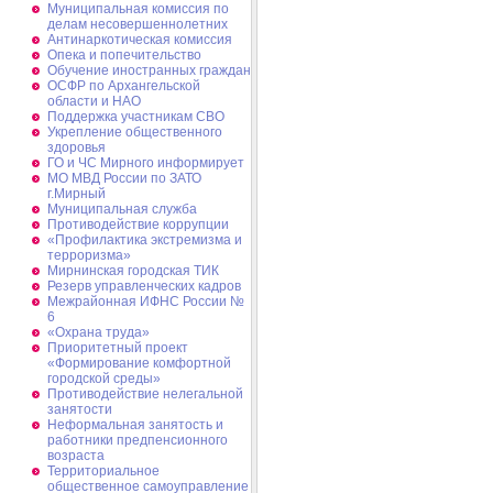
Муниципальная комиссия по
делам несовершеннолетних
Антинаркотическая комиссия
Опека и попечительство
Обучение иностранных граждан
ОСФР по Архангельской
области и НАО
Поддержка участникам СВО
Укрепление общественного
здоровья
ГО и ЧС Мирного информирует
МО МВД России по ЗАТО
г.Мирный
Муниципальная cлужба
Противодействие коррупции
«Профилактика экстремизма и
терроризма»
Мирнинская городская ТИК
Резерв управленческих кадров
Межрайонная ИФНС России №
6
«Охрана труда»
Приоритетный проект
«Формирование комфортной
городской среды»
Противодействие нелегальной
занятости
Неформальная занятость и
работники предпенсионного
возраста
Территориальное
общественное самоуправление