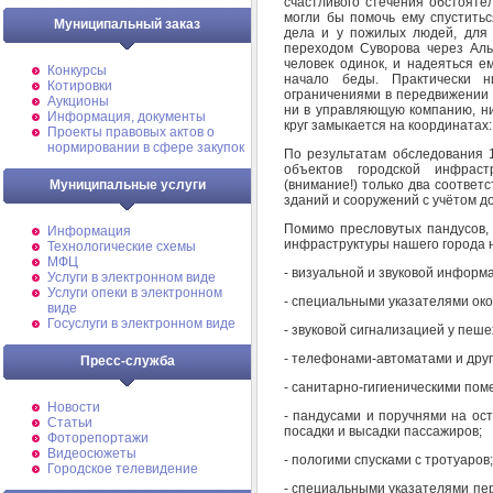
счастливого стечения обстояте
могли бы помочь ему спуститьс
Муниципальный заказ
дела и у пожилых людей, для 
переходом Суворова через Аль
человек одинок, и надеяться е
Конкурсы
начало беды. Практически 
Котировки
ограничениями в передвижении п
Аукционы
ни в управляющую компанию, ни 
Информация, документы
круг замыкается на координатах: 
Проекты правовых актов о
нормировании в сфере закупок
По результатам обследования 1
объектов городской инфрас
(внимание!) только два соотве
Муниципальные услуги
зданий и сооружений с учётом д
Помимо пресловутых пандусов,
Информация
инфраструктуры нашего города 
Технологические схемы
МФЦ
- визуальной и звуковой информ
Услуги в электронном виде
Услуги опеки в электронном
- специальными указателями око
виде
Госуслуги в электронном виде
- звуковой сигнализацией у пеш
- телефонами-автоматами и друг
Пресс-служба
- санитарно-гигиеническими пом
Новости
- пандусами и поручнями на ос
Статьи
посадки и высадки пассажиров;
Фоторепортажи
Видеосюжеты
- пологими спусками с тротуаров;
Городское телевидение
- специальными указателями пе