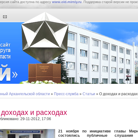
ерсия сайта доступна по адресу
www.old.mirniy.ru
. Поддержка старой версии не прои
ный Архангельской области
»
Пресс-служба
»
Статьи
» О доходах и расходах
 доходах и расходах
бликовано: 29-11-2012, 17:06
21 ноября по инициативе главы Мирн
состоялись публичные слушания