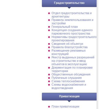
Градостроительство
Отдел градостроительства и
архитектуры
Правила землепользования и
застройки
Генеральный план
Концепция создания единого
парковочного пространства
Нормативы градостроительного
проектирования
Сведения об объектах
Правила благоустройства
Размещение рекламных
конструкций
Реестр выданных разрешений
на строительство и ввод
объектов в эксплуатацию
Документация по планировке
территории
Общественные обсуждения
Публичные слушания
Схема теплоснабжения
Схемы водоснабжения и
водоотведения
Приватизация
План приватизации