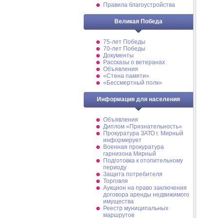
Правила благоустройства
Великая Победа
75-лет Победы
70-лет Победы
Документы
Рассказы о ветеранах
Объявления
«Стена памяти»
«Бессмертный полк»
Информация для населения
Объявления
Диплом «Признательность»
Прокуратура ЗАТО г. Мирный
информирует
Военная прокуратура
гарнизона Мирный
Подготовка к отопительному
периоду
Защита потребителя
Торговля
Аукцион на право заключения
договора аренды недвижимого
имущества
Реестр муниципальных
маршрутов