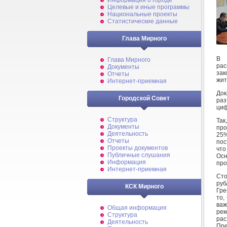
Информация о городе
Целевые и иные программы
Национальные проекты
Статистические данные
Глава Мирного
В 
Глава Мирного
рас
Документы
зак
Отчеты
жит
Интернет-приемная
Док
Городской Совет
раз
циф
Структура
Та
Документы
про
Деятельность
25
Отчеты
пос
Проекты документов
что
Публичные слушания
Осн
Информация
про
Интернет-приемная
Сто
ру
КСК Мирного
Гре
то,
ва
Общая информация
рек
Структура
рас
Деятельность
Пр