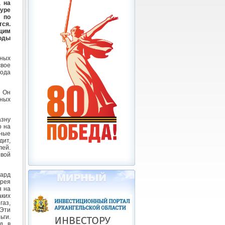
 на
туре
 по
тся.
щим
оды
ных
вое
года
. Он
вных
зну
о на
ные
дит,
лей.
евой
иард
рея
я на
аких
аз,
 Эти
ьги.
д в