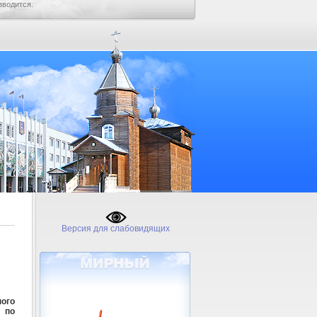
зводится.
Версия для слабовидящих
ого
 по