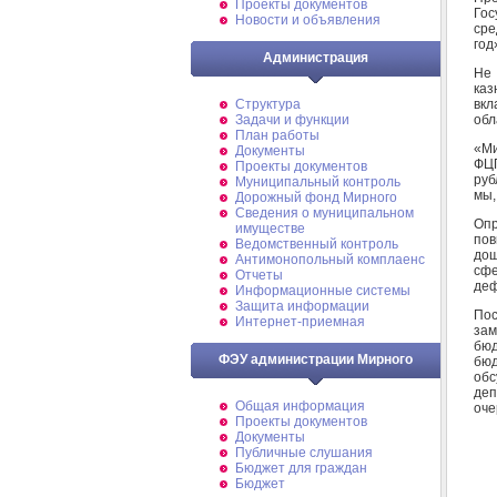
Проекты документов
Го
Новости и объявления
сре
год
Администрация
Не 
каз
вкл
Структура
обл
Задачи и функции
План работы
«Ми
Документы
ФЦП
Проекты документов
руб
Муниципальный контроль
мы,
Дорожный фонд Мирного
Cведения о муниципальном
Опр
имуществе
пов
Ведомственный контроль
дош
Антимонопольный комплаенс
сфе
Отчеты
деф
Информационные системы
Защита информации
Пос
Интернет-приемная
зам
бюд
ФЭУ администрации Мирного
бюд
обс
деп
Общая информация
оче
Проекты документов
Документы
Публичные слушания
Бюджет для граждан
Бюджет