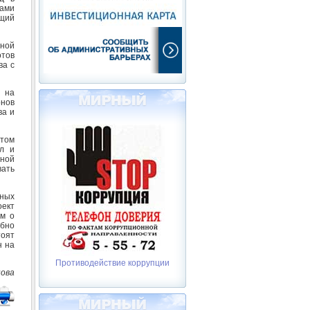
ами
ущий
ьной
отов
ва с
й на
онов
ва и
етом
л и
тной
вать
ьных
оект
ем о
обно
тоят
н на
Противодействие коррупции
нова