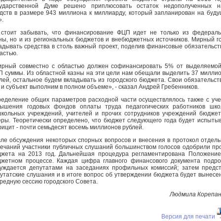
сударственной Думе решено приплюсовать остаток недополученных н
дств в размере 943 миллиона к миллиарду, который запланирован на буд
».
стоит забывать, что финансирование ФЦП идет не только из федерал
ны, но и из региональных бюджетов и внебюджетных источников. Мирный г
адывать средства в столь важный проект, поделив финансовые обязательст
астью.
рный совместно с областью должен софинансировать 5% от выделяемо
 суммы. Из областной казны на эти цели нам обещали выделить 37 милли
лей, остальное будем вкладывать из городского бюджета. Свои обязательст
 и субъект выполним в полном объеме», - сказал Андрей Гребенников.
еделение общих параметров расходной части осуществлялось также с уч
ышения годовых фондов оплаты труда педагогических работников шко
кольных учреждений, учителей и прочих сотрудников учреждений бюдже
ры. Теоретически определено, что бюджет следующего года будет испыты
ицит - почти семьдесят восемь миллионов рублей.
ле обсуждения некоторых спорных вопросов и внесения в протокол отдел
ечаний участники публичных слушаний большинством голосов одобрили пр
жета на 2013 год. Дальнейшая процедура регламентирована Положени
жетном процессе. Каждая цифра главного финансового документа подр
уждается депутатами на заседаниях профильных комиссий; затем предс
утатские слушания и в итоге вопрос об утверждении бюджета будет вынесе
редную сессию городского Совета.
Людмила Корепа
Версия для печати