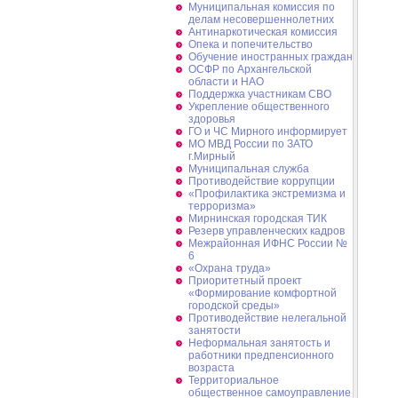
Муниципальная комиссия по
делам несовершеннолетних
Антинаркотическая комиссия
Опека и попечительство
Обучение иностранных граждан
ОСФР по Архангельской
области и НАО
Поддержка участникам СВО
Укрепление общественного
здоровья
ГО и ЧС Мирного информирует
МО МВД России по ЗАТО
г.Мирный
Муниципальная cлужба
Противодействие коррупции
«Профилактика экстремизма и
терроризма»
Мирнинская городская ТИК
Резерв управленческих кадров
Межрайонная ИФНС России №
6
«Охрана труда»
Приоритетный проект
«Формирование комфортной
городской среды»
Противодействие нелегальной
занятости
Неформальная занятость и
работники предпенсионного
возраста
Территориальное
общественное самоуправление