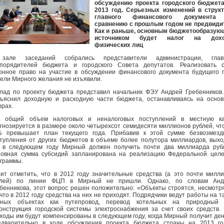
обсуждению проекта городского бюджета
2013 год. Серьезных изменений в струк
главного финансового документа
сравнению с прошлым годом не предвиди
Как и раньше, основным бюджетообразую
источником будет налог на дох
физических лиц
зале заседаний собрались представители администрации, глав
порядителей бюджета и городского Совета депутатов. Реализовать с
онное право на участие в обсуждении финансового документа будущего 
ели Мирного желания не изъявили.
лад по проекту бюджета представил начальник ФЭУ Андрей Гребенников
ъяснил доходную и расходную части бюджета, останавливаясь на осно
рах.
к, общий объем налоговых и неналоговых поступлений в местную ка
гнозируется в размере около четырехсот семидесяти миллионов рублей, чт
% превышает план текущего года. Прибавив к этой сумме безвозмезд
тупления от других бюджетов в объеме более полутора миллиардов, выхо
 в следующем году Мирный должен получить почти два миллиарда руб
овная сумма субсидий запланирована на реализацию Федеральной цел
граммы.
ит отметить, что в 2012 году значительные средства (а это почти милл
блей) по линии ФЦП в Мирный не пришли. Однако, по словам Анд
бенникова, этот вопрос решен положительно: «Объекты строятся, несмотр
 что в 2012 году средства на них не приходят. Подрядчики ведут работы на т
жных объектах как путепровод, перевод котельных на природный г
онструкция городской системы электроснабжения за счет своих средств.
ходы им будут компенсированы в следующем году, когда Мирный получит ден
едварительно в ходе обсуждения проекта бюджета страны на 2013 го