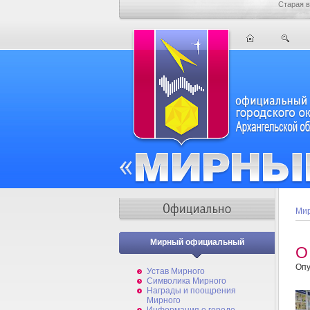
Старая в
Мир
Мирный официальный
О
Опу
Устав Мирного
Символика Мирного
Награды и поощрения
Мирного