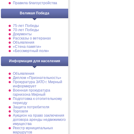
Правила благоустройства
Великая Победа
75-лет Победы
70-лет Победы
Документы
Рассказы о ветеранах
Объявления
«Стена памяти»
«Бессмертный полк»
Информация для населения
Объявления
Диплом «Признательность»
Прокуратура ЗАТО г. Мирный
информирует
Военная прокуратура
гарнизона Мирный
Подготовка к отопительному
периоду
Защита потребителя
Торговля
Аукцион на право заключения
договора аренды недвижимого
имущества
Реестр муниципальных
маршрутов