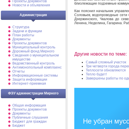
Проекты документов
близлежащие подземные к
Новости и объявления
Как пояснил начальник управле
Соловьев, водопроводные сети 
Администрация
Дзержинского, Чкалова до сев
Ленина, Неделина, Гагарина. Ра
Структура
Задачи и функции
План работы
Документы
Проекты документов
Муниципальный контроль
Дорожный фонд Мирного
Другие новости по теме:
Cведения о муниципальном
имуществе
Самый сложный участок
Ведомственный контроль
Три четверти города пер
Антимонопольный комплаенс
Теплосети обновляются
Отчеты
Тепло будет!
Информационные системы
Завершены работы по од
Защита информации
Интернет-приемная
ФЭУ администрации Мирного
Общая информация
Проекты документов
Документы
Публичные слушания
Не убран мусо
Бюджет для граждан
Бюджет