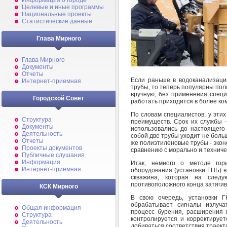
Информация о городе
Целевые и иные программы
Национальные проекты
Статистические данные
Глава Мирного
Глава Мирного
Документы
Отчеты
Если раньше в водоканализаци
Интернет-приемная
трубы, то теперь популярны пол
вручную, без применения специ
Городской Совет
работать приходится в более ком
По словам специалистов, у эти
Структура
преимуществ. Срок их службы -
Документы
использовались до настоящего 
Деятельность
собой две трубы уходит не больш
Отчеты
же полиэтиленовые трубы - экон
Проекты документов
сравнению с морально и техниче
Публичные слушания
Информация
Итак, немного о методе гор
Интернет-приемная
оборудования (установки ГНБ) в
скважина, которая на след
противоположного конца затягив
КСК Мирного
В свою очередь, установки 
обрабатывает сигналы излуча
Общая информация
процесс бурения, расширения 
Структура
контролируется и корректируе
Деятельность
добиваться соответствия траек