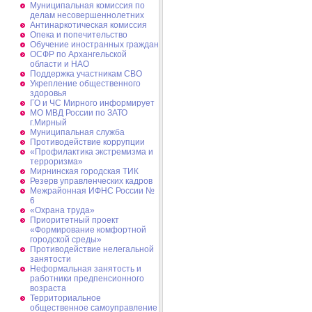
Муниципальная комиссия по
делам несовершеннолетних
Антинаркотическая комиссия
Опека и попечительство
Обучение иностранных граждан
ОСФР по Архангельской
области и НАО
Поддержка участникам СВО
Укрепление общественного
здоровья
ГО и ЧС Мирного информирует
МО МВД России по ЗАТО
г.Мирный
Муниципальная cлужба
Противодействие коррупции
«Профилактика экстремизма и
терроризма»
Мирнинская городская ТИК
Резерв управленческих кадров
Межрайонная ИФНС России №
6
«Охрана труда»
Приоритетный проект
«Формирование комфортной
городской среды»
Противодействие нелегальной
занятости
Неформальная занятость и
работники предпенсионного
возраста
Территориальное
общественное самоуправление