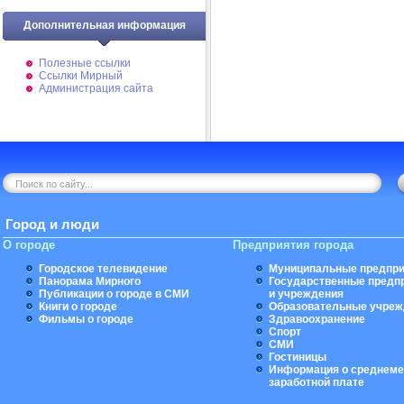
Дополнительная информация
Полезные ссылки
Ссылки Мирный
Администрация сайта
Город и люди
О городе
Предприятия города
Городское телевидение
Муниципальные предпри
Панорама Мирного
Государственные предп
Публикации о городе в СМИ
и учреждения
Книги о городе
Образовательные учреж
Фильмы о городе
Здравоохранение
Спорт
СМИ
Гостиницы
Информация о среднеме
заработной плате