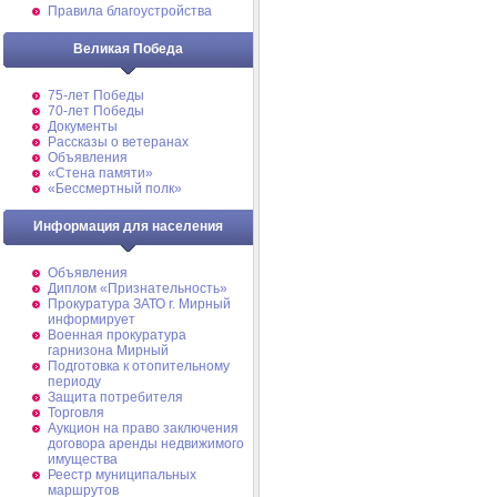
Правила благоустройства
Великая Победа
75-лет Победы
70-лет Победы
Документы
Рассказы о ветеранах
Объявления
«Стена памяти»
«Бессмертный полк»
Информация для населения
Объявления
Диплом «Признательность»
Прокуратура ЗАТО г. Мирный
информирует
Военная прокуратура
гарнизона Мирный
Подготовка к отопительному
периоду
Защита потребителя
Торговля
Аукцион на право заключения
договора аренды недвижимого
имущества
Реестр муниципальных
маршрутов