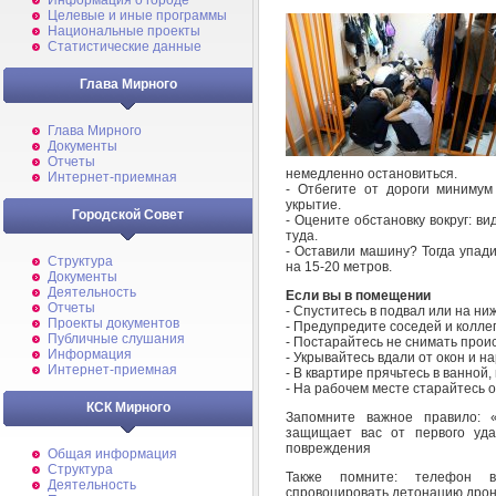
Информация о городе
Целевые и иные программы
Национальные проекты
Статистические данные
Глава Мирного
Глава Мирного
Документы
Отчеты
немедленно остановиться.
Интернет-приемная
- Отбегите от дороги минимум
укрытие.
Городской Совет
- Оцените обстановку вокруг: 
туда.
- Оставили машину? Тогда упад
Структура
на 15-20 метров.
Документы
Деятельность
Если вы в помещении
Отчеты
- Спуститесь в подвал или на ни
Проекты документов
- Предупредите соседей и коллег
Публичные слушания
- Постарайтесь не снимать прои
Информация
- Укрывайтесь вдали от окон и н
Интернет-приемная
- В квартире прячьтесь в ванной, 
- На рабочем месте старайтесь 
КСК Мирного
Запомните важное правило: 
защищает вас от первого уда
повреждения
Общая информация
Структура
Также помните: телефон в
Деятельность
спровоцировать детонацию дрон