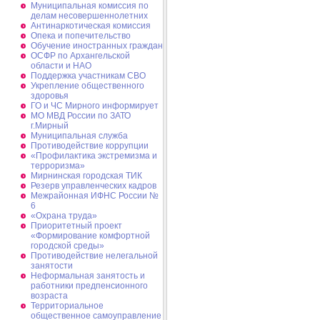
Муниципальная комиссия по
делам несовершеннолетних
Антинаркотическая комиссия
Опека и попечительство
Обучение иностранных граждан
ОСФР по Архангельской
области и НАО
Поддержка участникам СВО
Укрепление общественного
здоровья
ГО и ЧС Мирного информирует
МО МВД России по ЗАТО
г.Мирный
Муниципальная cлужба
Противодействие коррупции
«Профилактика экстремизма и
терроризма»
Мирнинская городская ТИК
Резерв управленческих кадров
Межрайонная ИФНС России №
6
«Охрана труда»
Приоритетный проект
«Формирование комфортной
городской среды»
Противодействие нелегальной
занятости
Неформальная занятость и
работники предпенсионного
возраста
Территориальное
общественное самоуправление