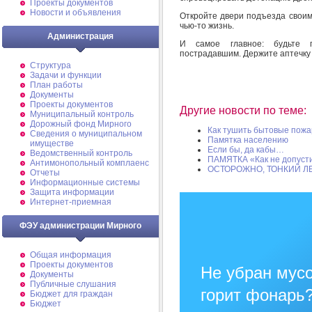
Проекты документов
Новости и объявления
Откройте двери подъезда своим
чью-то жизнь.
Администрация
И самое главное: будьте 
пострадавшим. Держите аптечку 
Структура
Задачи и функции
План работы
Документы
Проекты документов
Другие новости по теме:
Муниципальный контроль
Дорожный фонд Мирного
Как тушить бытовые пож
Cведения о муниципальном
Памятка населению
имуществе
Если бы, да кабы…
Ведомственный контроль
ПАМЯТКА «Как не допусти
Антимонопольный комплаенс
ОСТОРОЖНО, ТОНКИЙ ЛЕ
Отчеты
Информационные системы
Защита информации
Интернет-приемная
ФЭУ администрации Мирного
Общая информация
Проекты документов
Не убран мусо
Документы
Публичные слушания
горит фонарь
Бюджет для граждан
Бюджет