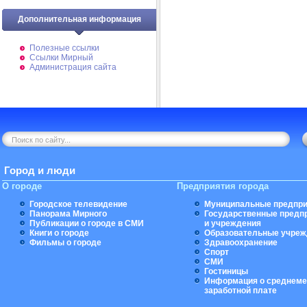
Дополнительная информация
Полезные ссылки
Ссылки Мирный
Администрация сайта
Город и люди
О городе
Предприятия города
Городское телевидение
Муниципальные предпри
Панорама Мирного
Государственные предп
Публикации о городе в СМИ
и учреждения
Книги о городе
Образовательные учреж
Фильмы о городе
Здравоохранение
Спорт
СМИ
Гостиницы
Информация о среднеме
заработной плате