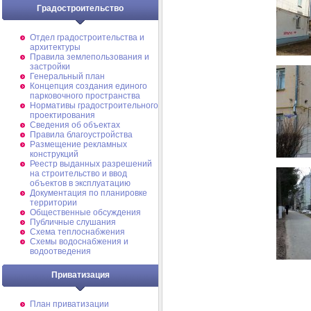
Градостроительство
Отдел градостроительства и
архитектуры
Правила землепользования и
застройки
Генеральный план
Концепция создания единого
парковочного пространства
Нормативы градостроительного
проектирования
Сведения об объектах
Правила благоустройства
Размещение рекламных
конструкций
Реестр выданных разрешений
на строительство и ввод
объектов в эксплуатацию
Документация по планировке
территории
Общественные обсуждения
Публичные слушания
Схема теплоснабжения
Схемы водоснабжения и
водоотведения
Приватизация
План приватизации