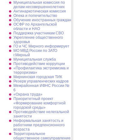
Муниципальная комиссия по
делам несовершеннолетних
Антинаркотическая комиссия
Опека и попечительство
Обучение иностранных граждан
ОСФР по Архангельской
области и НАО
Поддержка участникам СВО
Укрепление общественного
здоровья
ГО и ЧС Мирного информирует
МО МВД России по ЗАТО
г.Мирный
Муниципальная cлужба
Противодействие коррупции
«Профилактика экстремизма и
терроризма»
Мирнинская городская ТИК
Резерв управленческих кадров
Межрайонная ИФНС России №
6
«Охрана труда»
Приоритетный проект
«Формирование комфортной
городской среды»
Противодействие нелегальной
занятости
Неформальная занятость и
работники предпенсионного
возраста
Территориальное
общественное самоуправление