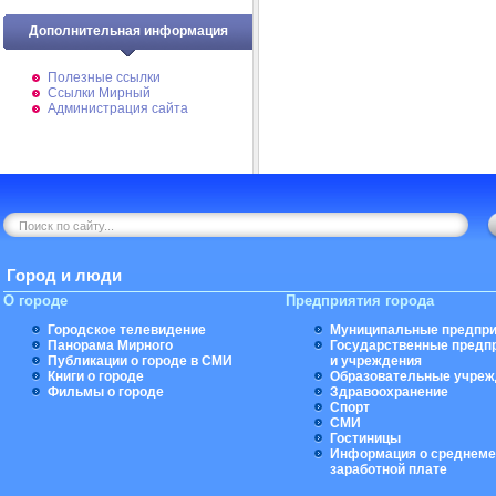
Дополнительная информация
Полезные ссылки
Ссылки Мирный
Администрация сайта
Город и люди
О городе
Предприятия города
Городское телевидение
Муниципальные предпри
Панорама Мирного
Государственные предп
Публикации о городе в СМИ
и учреждения
Книги о городе
Образовательные учреж
Фильмы о городе
Здравоохранение
Спорт
СМИ
Гостиницы
Информация о среднеме
заработной плате