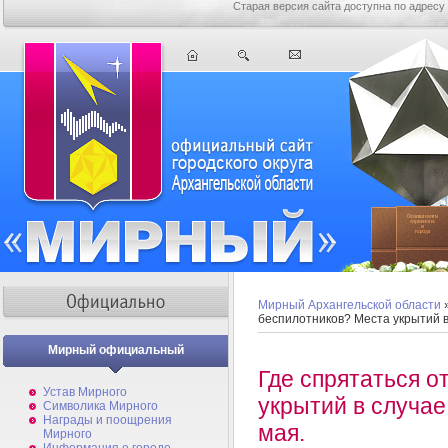
Старая версия сайта доступна по адресу
Мирный Архангельской области
беспилотников? Места укрытий в
Мирный официальный
Где спрятаться о
Устав Мирного
укрытий в случае
Символика Мирного
Награды и поощрения
мая.
Мирного