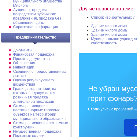
муниципального имущества
Мирного
Другие новости по теме:
Аукционы, продажа
посредством публичного
Список избирательных уч
предложения, продажа без
...
объявления цены
Здание жилого дома
Справочная информация
Здание жилого дома
Здание жилого дома
Предпринимательство
Муниципальное учрежден
собственность ...
Документы
Финансовая поддержка
Проекты документов
Объявления
Инвестиции
Сведения о предоставленных
льготах
Оценка регулирующего
воздействия
Не убран мусо
Границы территорий, на
которых не допускается
горит фонарь
розничная продажа
алкогольной продукции
Схема размещения
Столкнулись с проблемой —
нестационарных торговых
объектов на территории
муниципального образования
Схема размещения рекламных
конструкций
Имущественная поддержка
Полезные ссылки