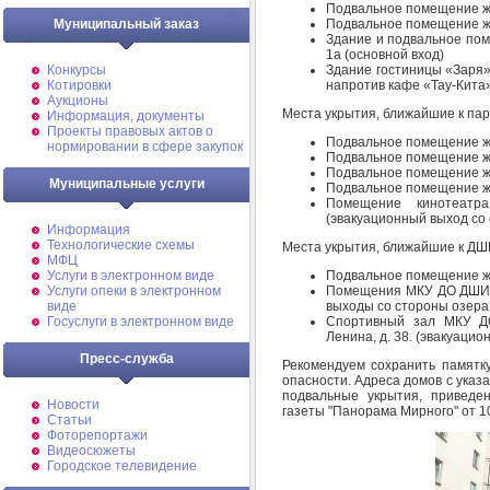
Подвальное помещение жил
Подвальное помещение жил
Муниципальный заказ
Здание и подвальное поме
1а (основной вход)
Здание гостиницы «Заря» 
Конкурсы
напротив кафе «Тау-Кита
Котировки
Аукционы
Места укрытия, ближайшие к пар
Информация, документы
Проекты правовых актов о
Подвальное помещение жил
нормировании в сфере закупок
Подвальное помещение жил
Подвальное помещение жил
Муниципальные услуги
Подвальное помещение жил
Помещение кинотеатр
(эвакуационный выход со
Информация
Технологические схемы
Места укрытия, ближайшие к ДШ
МФЦ
Подвальное помещение жил
Услуги в электронном виде
Помещения МКУ ДО ДШИ № 
Услуги опеки в электронном
выходы со стороны озера
виде
Спортивный зал МКУ ДО
Госуслуги в электронном виде
Ленина, д. 38. (эвакуаци
Пресс-служба
Рекомендуем сохранить памятку
опасности. Адреса домов с указ
подвальные укрытия, приведе
Новости
газеты "Панорама Мирного" от 10
Статьи
Фоторепортажи
Видеосюжеты
Городское телевидение