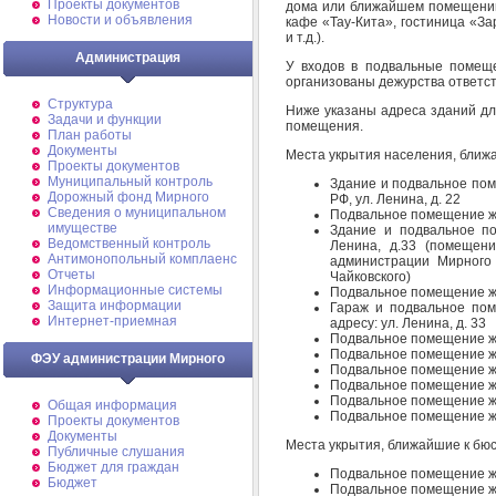
Проекты документов
дома или ближайшем помещении
Новости и объявления
кафе «Тау-Кита», гостиница «З
и т.д.).
Администрация
У входов в подвальные помеще
организованы дежурства ответст
Структура
Ниже указаны адреса зданий дл
Задачи и функции
помещения.
План работы
Документы
Места укрытия населения, ближа
Проекты документов
Муниципальный контроль
Здание и подвальное по
Дорожный фонд Мирного
РФ, ул. Ленина, д. 22
Cведения о муниципальном
Подвальное помещение жил
имуществе
Здание и подвальное по
Ведомственный контроль
Ленина, д.33 (помещен
Антимонопольный комплаенс
администрации Мирного 
Отчеты
Чайковского)
Информационные системы
Подвальное помещение жил
Защита информации
Гараж и подвальное пом
Интернет-приемная
адресу: ул. Ленина, д. 33
Подвальное помещение жил
Подвальное помещение жил
ФЭУ администрации Мирного
Подвальное помещение жил
Подвальное помещение жил
Подвальное помещение жил
Общая информация
Подвальное помещение жил
Проекты документов
Документы
Места укрытия, ближайшие к бюс
Публичные слушания
Бюджет для граждан
Подвальное помещение жил
Бюджет
Подвальное помещение жил