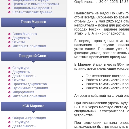
Информация о городе
Опубликовано: 30-04-2025, 15:32
Целевые и иные программы
Национальные проекты
Статистические данные
Паниковать не надо! Но быть г
стоит всегда. Особенно во врем
страны дни. 9 мая 2025 года от
Глава Мирного
неприятеля – повод для разного 
городах России, заранее орган
атаки БПЛА и иной опасности.
Глава Мирного
Документы
В период проведения этих м
Отчеты
населения в случае опасно
Интернет-приемная
указателями. Горожане уже об
фасадах домов, расположенных
Городской Совет
местами проведения праздничны
В Мирном 9 мая в честь 80-й 
Структура
планируются следующие массов
Документы
Торжественное построение
Деятельность
Работа тематической пло
Отчеты
Работа тематической пло
Проекты документов
Работа тематической пло
Публичные слушания
Информация
Алгоритм действий на случай о
Интернет-приемная
При возникновении угрозы буд
КСК Мирного
ВСЕМ!» через местную систему 
специальный автотранспорт с
устройства.
Общая информация
Структура
При включении сигнала опо
Деятельность
максимально быстро покинуть о