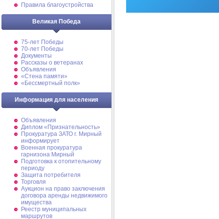
Правила благоустройства
Великая Победа
75-лет Победы
70-лет Победы
Документы
Рассказы о ветеранах
Объявления
«Стена памяти»
«Бессмертный полк»
Информация для населения
Объявления
Диплом «Признательность»
Прокуратура ЗАТО г. Мирный
информирует
Военная прокуратура
гарнизона Мирный
Подготовка к отопительному
периоду
Защита потребителя
Торговля
Аукцион на право заключения
договора аренды недвижимого
имущества
Реестр муниципальных
маршрутов