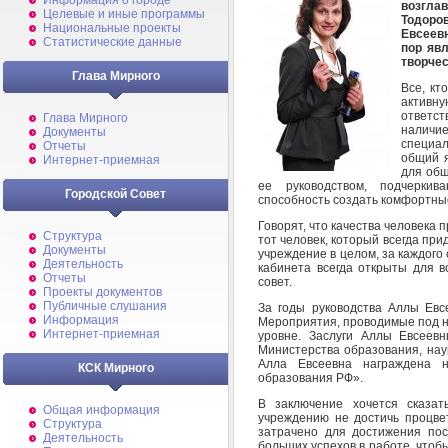
Информация о городе
возгла
Целевые и иные программы
Тодоро
Национальные проекты
Евсеевн
Статистические данные
пор яв
творче
Глава Мирного
Все, кт
активн
ответс
Глава Мирного
наличи
Документы
специал
Отчеты
общий я
Интернет-приемная
для общ
ее руководством, подчеркив
Городской Совет
способность создать комфортные
Говорят, что качества человека 
Структура
тот человек, который всегда при
Документы
учреждение в целом, за каждого 
Деятельность
кабинета всегда открыты для в
Отчеты
совет.
Проекты документов
Публичные слушания
За годы руководства Аллы Евс
Информация
Мероприятия, проводимые под на
Интернет-приемная
уровне. Заслуги Аллы Евсеев
Министерства образования, наук
Алла Евсеевна награждена 
КСК Мирного
образования РФ».
В заключение хочется сказать
Общая информация
учреждению не достичь процве
Структура
затрачено для достижения по
Деятельность
больших успехов в работе, чтоб