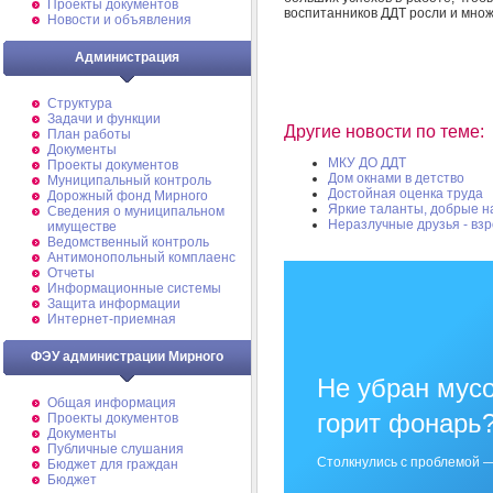
Проекты документов
воспитанников ДДТ росли и множ
Новости и объявления
Администрация
Структура
Задачи и функции
Другие новости по теме:
План работы
Документы
МКУ ДО ДДТ
Проекты документов
Дом окнами в детство
Муниципальный контроль
Достойная оценка труда
Дорожный фонд Мирного
Яркие таланты, добрые н
Cведения о муниципальном
Неразлучные друзья - взр
имуществе
Ведомственный контроль
Антимонопольный комплаенс
Отчеты
Информационные системы
Защита информации
Интернет-приемная
ФЭУ администрации Мирного
Не убран мусо
Общая информация
горит фонарь
Проекты документов
Документы
Публичные слушания
Столкнулись с проблемой —
Бюджет для граждан
Бюджет