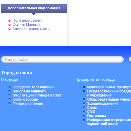
Дополнительная информация
Полезные ссылки
Ссылки Мирный
Администрация сайта
Город и люди
О городе
Предприятия города
Городское телевидение
Муниципальные предпри
Панорама Мирного
Государственные предп
Публикации о городе в СМИ
и учреждения
Книги о городе
Образовательные учреж
Фильмы о городе
Здравоохранение
Спорт
СМИ
Гостиницы
Информация о среднеме
заработной плате