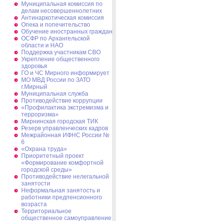
Муниципальная комиссия по
делам несовершеннолетних
Антинаркотическая комиссия
Опека и попечительство
Обучение иностранных граждан
ОСФР по Архангельской
области и НАО
Поддержка участникам СВО
Укрепление общественного
здоровья
ГО и ЧС Мирного информирует
МО МВД России по ЗАТО
г.Мирный
Муниципальная cлужба
Противодействие коррупции
«Профилактика экстремизма и
терроризма»
Мирнинская городская ТИК
Резерв управленческих кадров
Межрайонная ИФНС России №
6
«Охрана труда»
Приоритетный проект
«Формирование комфортной
городской среды»
Противодействие нелегальной
занятости
Неформальная занятость и
работники предпенсионного
возраста
Территориальное
общественное самоуправление