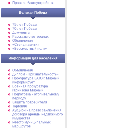
Правила благоустройства
Великая Победа
75-лет Победы
70-лет Победы
Документы
Рассказы о ветеранах
Объявления
«Стена памяти»
«Бессмертный полк»
Информация для населения
Объявления
Диплом «Признательность»
Прокуратура ЗАТО г. Мирный
информирует
Военная прокуратура
гарнизона Мирный
Подготовка к отопительному
периоду
Защита потребителя
Торговля
Аукцион на право заключения
договора аренды недвижимого
имущества
Реестр муниципальных
маршрутов