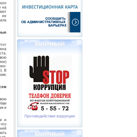
кого
е на
гают
 ее
ала
бные
Этот
мена
ста,
свою
ине)
жен-
). В
кам,
сем
свою
юбви
ик и
Противодействие коррупции
ми и
 что
нней
вать
ьги.