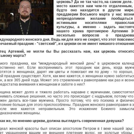
церковь? Да не так часто, на самом деле.
место кажется нам чем-то отдаленным, 
будто оно находится в другом мире
преддверии Восьмого марта у нас возни
непреодолимое желание пообщатьс
истинными носителями православ
культуры, а именно - задать настоят
нашего храма протоиерею Артемию Э
несколько вопросов о празднова
дународного женского дня. Ведь ни для кого не секрет, что этот повсеме
ечаемый праздник - "светский", и к церкви он не имеет никакого отношени
тец Артемий, не могли бы Вы рассказать нам, как церковь относитс
сьмому марта?
акого праздника, как "международный женский день" в церковном кален
ественно нет. Если воспринимать этот праздник как день, когда муж
отятся о женщинах, дарят им цветы и помогают им по дому - то хорошо,
ой праздник существует. Хотя, как мне кажется, о женщинах нужно заботитьс
н, а все 365 дней года. Может это стремление к равноправию как раз и возн
недостатка внимания к женщинам и заботе о них?
щина может долго и тяжело работать наравне с мужчинами, самостояте
нимать сложные решения, но часто это происходит с надрывом, потому что
жен делать все-таки мужчина. Просто потому, что его психика и физиче
тояние больше для этого приспособлены. Праздник женского равноправия в 
ысле мне кажется неправильным. Это искажение Божиего замысл
дназначении женщины.
 как же, по мнению церкви, должна выглядеть современная девушка?
деал женской красоты был описан апостолом Петром в I веке нашей эры:
ет украшением вашим не внешнее плетение волос, не золотые уборы 