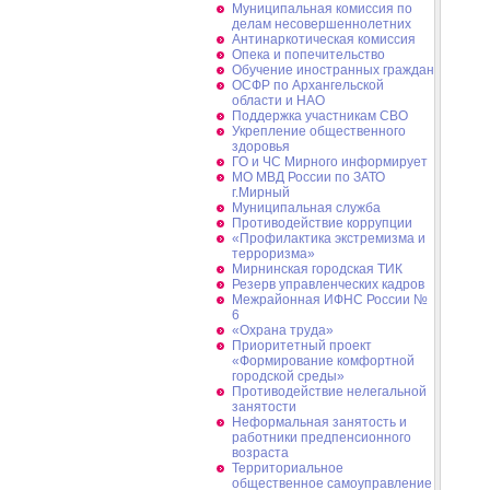
Муниципальная комиссия по
делам несовершеннолетних
Антинаркотическая комиссия
Опека и попечительство
Обучение иностранных граждан
ОСФР по Архангельской
области и НАО
Поддержка участникам СВО
Укрепление общественного
здоровья
ГО и ЧС Мирного информирует
МО МВД России по ЗАТО
г.Мирный
Муниципальная cлужба
Противодействие коррупции
«Профилактика экстремизма и
терроризма»
Мирнинская городская ТИК
Резерв управленческих кадров
Межрайонная ИФНС России №
6
«Охрана труда»
Приоритетный проект
«Формирование комфортной
городской среды»
Противодействие нелегальной
занятости
Неформальная занятость и
работники предпенсионного
возраста
Территориальное
общественное самоуправление