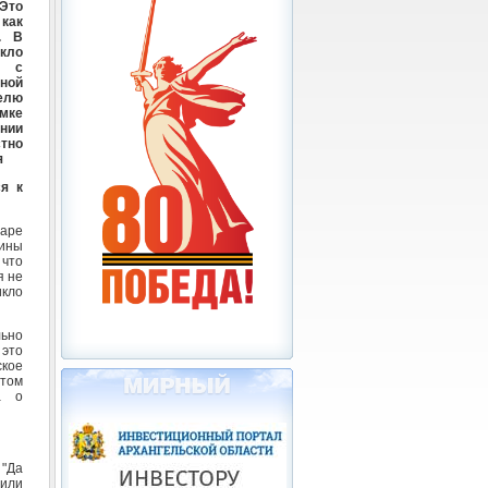
 Это
как
. В
кло
я с
ной
елю
мке
нии
стно
я
я к
даре
чины
 что
я не
икло
льно
 это
ское
этом
а о
 "Да
или