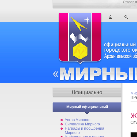
Старая в
Мир
ПР
Мирный официальный
Ж
Устав Мирного
Опу
Символика Мирного
Награды и поощрения
Мирного