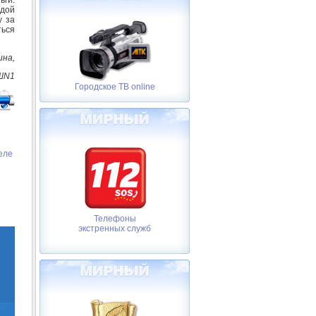
дой
у за
ться
ина,
ШN1
Городское ТВ online
еле
Телефоны
экстренных служб