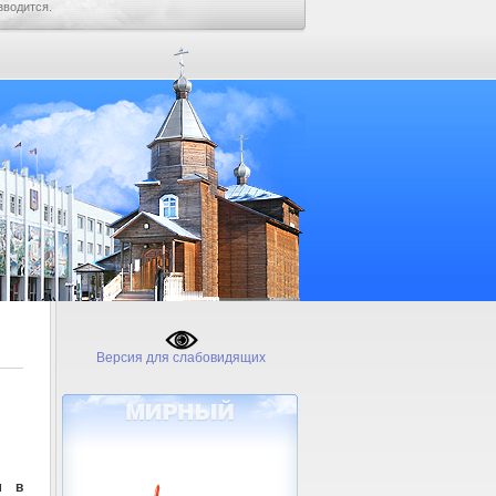
зводится.
Версия для слабовидящих
м в