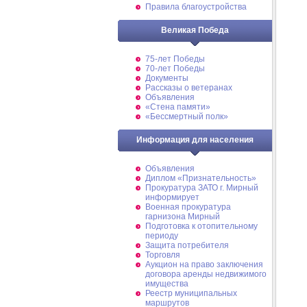
Правила благоустройства
Великая Победа
75-лет Победы
70-лет Победы
Документы
Рассказы о ветеранах
Объявления
«Стена памяти»
«Бессмертный полк»
Информация для населения
Объявления
Диплом «Признательность»
Прокуратура ЗАТО г. Мирный
информирует
Военная прокуратура
гарнизона Мирный
Подготовка к отопительному
периоду
Защита потребителя
Торговля
Аукцион на право заключения
договора аренды недвижимого
имущества
Реестр муниципальных
маршрутов