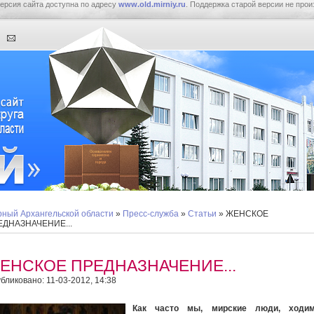
ерсия сайта доступна по адресу
www.old.mirniy.ru
. Поддержка старой версии не прои
ный Архангельской области
»
Пресс-служба
»
Статьи
» ЖЕНСКОЕ
ЕДНАЗНАЧЕНИЕ...
ЕНСКОЕ ПРЕДНАЗНАЧЕНИЕ...
бликовано: 11-03-2012, 14:38
Как часто мы, мирские люди, ходи