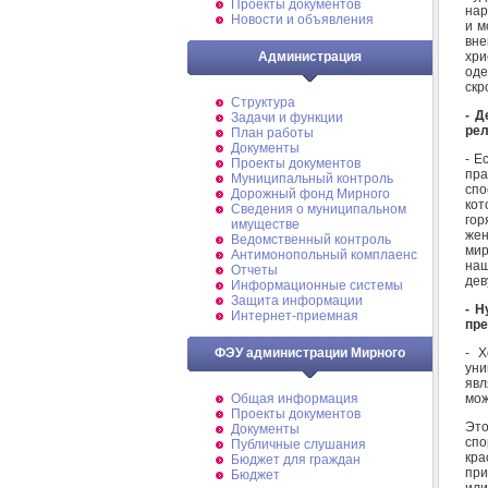
Проекты документов
нар
Новости и объявления
и м
вне
хр
Администрация
од
скр
Структура
- Д
Задачи и функции
рел
План работы
Документы
- Е
Проекты документов
пра
Муниципальный контроль
спо
Дорожный фонд Мирного
кот
Cведения о муниципальном
гор
имуществе
жен
Ведомственный контроль
мир
Антимонопольный комплаенс
наш
Отчеты
дев
Информационные системы
Защита информации
- Н
Интернет-приемная
пре
- Х
ФЭУ администрации Мирного
уни
явл
мож
Общая информация
Проекты документов
Это
Документы
спо
Публичные слушания
кра
Бюджет для граждан
при
Бюджет
или