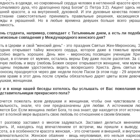
ядность в одежде, но сокровенный сердца человек в нетленной красоте крот
олчаливого духа, что драгоценно пред Богом" (1 Петра 3:2). Акцент здесь н
шней красоте, а на внутренней, духовной. И эти духовные качества помо
истианке самостоятельно принимать правильные решения, касающиеся
ежды и украшений. Но в любые времена девушек больше всего украш
омность.
ень студента, например, совпадает с Татьяниным днем, а есть ли подо
игиозные совпадения у Международного женского дня?
сть в Церкви и свой "женский день" - это праздник Святых Жен-Мироносиц. 
здник открывает тайну женского сердца, которое даже в тяжелые вре
собно видеть хорошее. День жен - мироносиц посвящен ученицам Хри
орые, в отличие от мужчин, остались верны Ему даже после распятия. За 
ячую любовь и веру (любовь Божия скорее открывается женщине, чем мужч
щины первыми удостоились видеть воскресшего Христа. День святых 
оносиц празднуется через две недели после Пасхи (в этом году - 29 апреля
ем храме в этот день после службы обязательно дарят цветы всем девоч
ушкам, женщинам.
у и в конце нашей беседы хотелось бы услышать от Вас пожелания в
дставительницам прекрасного пола?
очется пожелать всем девушкам и женщинам, чтобы они чувствовали 
кальность, знали, что они предназначены для любви. А источником л
яется Бог. Если женщина любит Бога, то она знает, где находится этот источн
ет в полной мере выразить свою любовь по отношению к своим близким.
т разговор заставил о многом задуматься. Заставил делиться мнения
рить. И, находясь под впечатлением от встречи, мы пришли к выводу,
сота, а в особенности красота женская, - это сочетание и внешней, и внутре
влекательности. Женское обаяние - вещь неуловимая, его нельзя нарисо
 накрасить лицо новыми тенями, его невозможно приобрести ни за какие ден