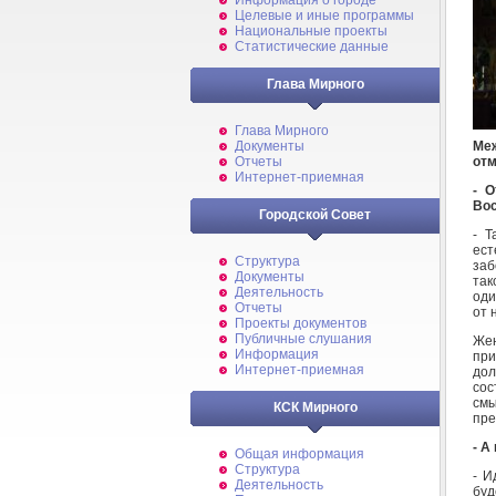
Информация о городе
Целевые и иные программы
Национальные проекты
Статистические данные
Глава Мирного
Глава Мирного
Меж
Документы
отм
Отчеты
Интернет-приемная
- О
Во
Городской Совет
- Т
ест
Структура
заб
Документы
так
Деятельность
оди
Отчеты
от 
Проекты документов
Публичные слушания
Жен
Информация
при
Интернет-приемная
дол
сос
см
КСК Мирного
пре
- А
Общая информация
Структура
- И
Деятельность
буд