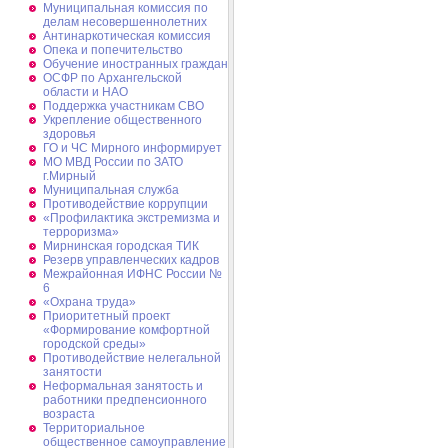
Муниципальная комиссия по
делам несовершеннолетних
Антинаркотическая комиссия
Опека и попечительство
Обучение иностранных граждан
ОСФР по Архангельской
области и НАО
Поддержка участникам СВО
Укрепление общественного
здоровья
ГО и ЧС Мирного информирует
МО МВД России по ЗАТО
г.Мирный
Муниципальная cлужба
Противодействие коррупции
«Профилактика экстремизма и
терроризма»
Мирнинская городская ТИК
Резерв управленческих кадров
Межрайонная ИФНС России №
6
«Охрана труда»
Приоритетный проект
«Формирование комфортной
городской среды»
Противодействие нелегальной
занятости
Неформальная занятость и
работники предпенсионного
возраста
Территориальное
общественное самоуправление