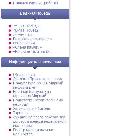
Правила благоустройства
Великая Победа
75-лет Победы
70-лет Победы
Документы
Рассказы о ветеранах
Объявления
«Стена памяти»
«Бессмертный полк»
Информация для населения
Объявления
Диплом «Признательность»
Прокуратура ЗАТО г. Мирный
информирует
Военная прокуратура
гарнизона Мирный
Подготовка к отопительному
периоду
Защита потребителя
Торговля
Аукцион на право заключения
договора аренды недвижимого
имущества
Реестр муниципальных
маршрутов