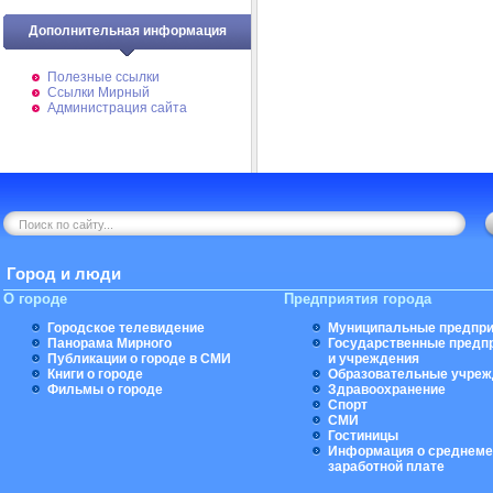
Дополнительная информация
Полезные ссылки
Ссылки Мирный
Администрация сайта
Город и люди
О городе
Предприятия города
Городское телевидение
Муниципальные предпри
Панорама Мирного
Государственные предп
Публикации о городе в СМИ
и учреждения
Книги о городе
Образовательные учреж
Фильмы о городе
Здравоохранение
Спорт
СМИ
Гостиницы
Информация о среднеме
заработной плате