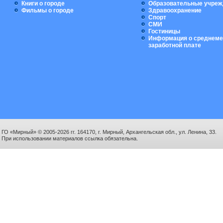
Книги о городе
Образовательные учреж
Фильмы о городе
Здравоохранение
Спорт
СМИ
Гостиницы
Информация о среднеме
заработной плате
ГО «Мирный» © 2005-2026 гг. 164170, г. Мирный, Архангельская обл., ул. Ленина, 33.
При использовании материалов ссылка обязательна.