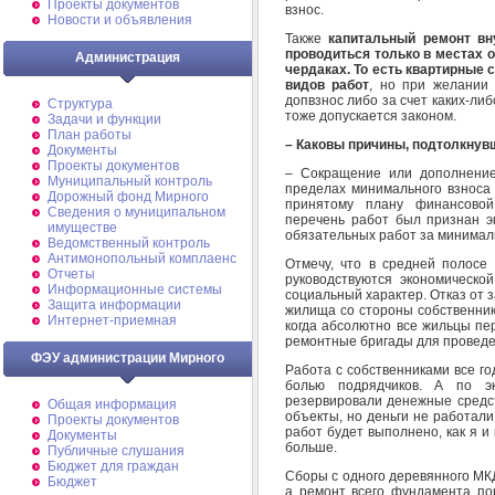
Проекты документов
взнос.
Новости и объявления
Также
капитальный ремонт вн
проводиться только в местах о
Администрация
чердаках. То есть квартирные 
видов работ
, но при желании 
допвзнос либо за счет каких-ли
Структура
тоже допускается законом.
Задачи и функции
План работы
– Каковы причины, подтолкнув
Документы
Проекты документов
– Сокращение или дополнение
Муниципальный контроль
пределах минимального взноса 
Дорожный фонд Мирного
принятому плану финансовой
Cведения о муниципальном
перечень работ был признан э
имуществе
обязательных работ за минимал
Ведомственный контроль
Антимонопольный комплаенс
Отмечу, что в средней полосе
Отчеты
руководствуются экономическо
Информационные системы
социальный характер. Отказ от з
Защита информации
жилища со стороны собственнико
Интернет-приемная
когда абсолютно все жильцы пе
ремонтные бригады для проведе
ФЭУ администрации Мирного
Работа с собственниками все г
болью подрядчиков. А по э
резервировали денежные средст
Общая информация
объекты, но деньги не работали
Проекты документов
работ будет выполнено, как я и
Документы
больше.
Публичные слушания
Бюджет для граждан
Сборы с одного деревянного МКД
Бюджет
а ремонт всего фундамента по