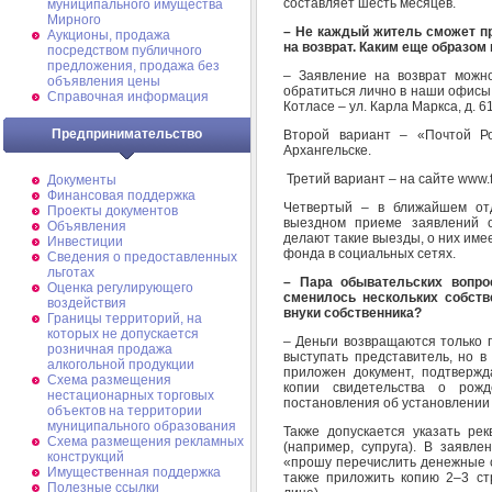
составляет шесть месяцев.
муниципального имущества
Мирного
– Не каждый житель сможет пр
Аукционы, продажа
на возврат. Каким еще образом
посредством публичного
предложения, продажа без
– Заявление на возврат можн
объявления цены
обратиться лично в наши офисы (в
Справочная информация
Котласе – ул. Карла Маркса, д. 61
Предпринимательство
Второй вариант – «Почтой Ро
Архангельске.
Третий вариант – на сайте www.
Документы
Финансовая поддержка
Четвертый – в ближайшем о
Проекты документов
выездном приеме заявлений о
Объявления
делают такие выезды, о них име
Инвестиции
фонда в социальных сетях.
Сведения о предоставленных
льготах
– Пара обывательских вопро
Оценка регулирующего
сменилось нескольких собств
воздействия
внуки собственника?
Границы территорий, на
которых не допускается
– Деньги возвращаются только 
розничная продажа
выступать представитель, но в
алкогольной продукции
приложен документ, подтверж
Схема размещения
копии свидетельства о рожд
нестационарных торговых
постановления об установлении 
объектов на территории
муниципального образования
Также допускается указать рек
Схема размещения рекламных
(например, супруга). В заявле
конструкций
«прошу перечислить денежные ср
Имущественная поддержка
также приложить копию 2–3 ст
Полезные ссылки