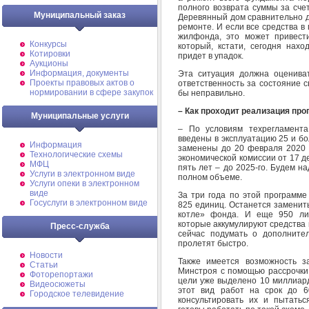
полного возврата суммы за сче
Муниципальный заказ
Деревянный дом сравнительно д
ремонте. И если все средства 
жилфонда, это может привест
Конкурсы
который, кстати, сегодня нахо
Котировки
придет в упадок.
Аукционы
Информация, документы
Эта ситуация должна оцениват
Проекты правовых актов о
ответственность за состояние 
нормировании в сфере закупок
бы неправильно.
– Как проходит реализация пр
Муниципальные услуги
– По условиям техрегламент
введены в эксплуатацию 25 и б
Информация
заменены до 20 февраля 2020 
Технологические схемы
экономической комиссии от 17 д
МФЦ
пять лет – до 2025-го. Будем н
Услуги в электронном виде
полном объеме.
Услуги опеки в электронном
виде
За три года по этой программе
Госуслуги в электронном виде
825 единиц. Останется заменит
котле» фонда. И еще 950 лиф
которые аккумулируют средства 
Пресс-служба
сейчас подумать о дополните
пролетят быстро.
Новости
Также имеется возможность з
Статьи
Минстроя с помощью рассрочки 
Фоторепортажи
цели уже выделено 10 миллиард
Видеосюжеты
этот вид работ на срок до 6
Городское телевидение
консультировать их и пытать