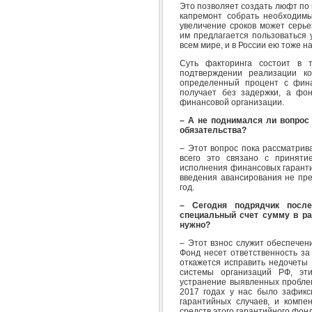
Это позволяет создать люфт по в
капремонт собрать необходим
увеличение сроков может серье
им предлагается пользоваться 
всем мире, и в России ею тоже н
Суть факторинга состоит в 
подтверждении реализации ко
определенный процент с фина
получает без задержки, а фо
финансовой организации.
– А не поднимался ли вопрос
обязательства?
– Этот вопрос пока рассматрив
всего это связано с приняти
исполнения финансовых гаранти
введения авансирования не пре
год.
– Сегодня подрядчик после
специальный счет сумму в ра
нужно?
– Этот взнос служит обеспечен
Фонд несет ответственность за
откажется исправить недочеты 
системы организаций РФ, э
устранение выявленных проблем
2017 годах у нас было зафик
гарантийных случаев, и компе
средств этого гарантийного фонд