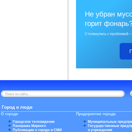
Не убран мусо
горит фонарь
Столкнулись с проблемой —
Город и люди
О городе
Предприятия города
Городское телевидение
Муниципальные предпри
Панорама Мирного
Государственные предп
Публикации о городе в СМИ
и учреждения