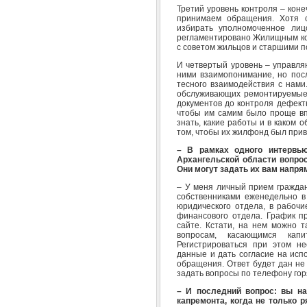
Третий уровень контроля – коне
принимаем обращения. Хотя 
избирать уполномоченное лиц
регламентировано Жилищным код
с советом жильцов и старшими п
И четвертый уровень – управля
ними взаимопонимание, но пос
тесного взаимодействия с нами
обслуживающих ремонтируемые 
документов до контроля дефект
чтобы им самим было проще вп
знать, какие работы и в каком 
том, чтобы их жилфонд был прив
– В рамках одного интервь
Архангельской области вопро
Они могут задать их вам напр
– У меня личный прием граждан
собственниками еженедельно в
юридического отдела, в рабочи
финансового отдела. График 
сайте. Кстати, на нем можно
вопросам, касающимся кап
Регистрироваться при этом не
данные и дать согласие на исп
обращения. Ответ будет дан не
задать вопросы по телефону горя
– И последний вопрос: вы н
капремонта, когда не только 