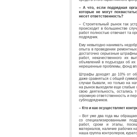
– А что, если подрядная орг
которые не могут похвастать
несет ответственность?
– Строительный рынок так уст
происходит в большинстве случ
работ полностью отвечает та орг
подрядчик.
Ему невыгодно нанимать недобр
опыта в проведении ремонтных
достаточно серьезные штрафные
работ, некачественного их в
объявлений в подъездах об их 
нерешенные проблемы, фонд впр
Штрафы доходят до 10% от общ
даже сравняться с общей суммой
случаи бывали, но только на на
на рынок выходили еще слабые 
свою деятельность, остались т
огромную ответственность и пере
субподрядчиков.
– Кто и как осуществляет контр
– Вот уже два года мы обращае
со специализированными под
работ, сроки и этапы, пос
материалов, наличие рабочих на
наша группа контролеров, курат