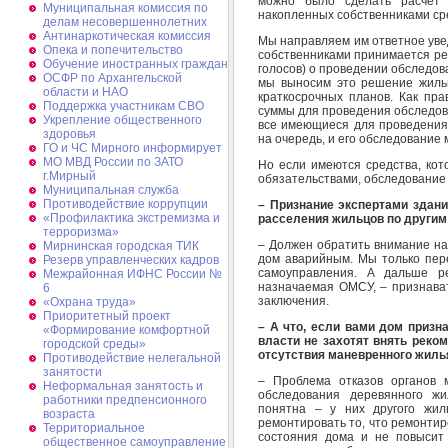
можно было сделать расчет 
Муниципальная комиссия по
накопленных собственниками ср
делам несовершеннолетних
Антинаркотическая комиссия
Мы направляем им ответное уве
Опека и попечительство
собственниками принимается ре
Обучение иностранных граждан
голосов) о проведении обследов
ОСФР по Архангельской
мы выносим это решение жиль
области и НАО
краткосрочных планов. Как пр
Поддержка участникам СВО
суммы для проведения обследова
Укрепление общественного
все имеющиеся для проведения 
здоровья
на очередь, и его обследование
ГО и ЧС Мирного информирует
МО МВД России по ЗАТО
Но если имеются средства, кот
г.Мирный
обязательствами, обследование 
Муниципальная cлужба
Противодействие коррупции
– Признание экспертами здан
«Профилактика экстремизма и
расселения жильцов по други
терроризма»
– Должен обратить внимание на
Мирнинская городская ТИК
дом аварийным. Мы только пер
Резерв управленческих кадров
самоуправления. А дальше р
Межрайонная ИФНС России №
назначаемая ОМСУ, – признава
6
заключения.
«Охрана труда»
Приоритетный проект
– А что, если вами дом призн
«Формирование комфортной
власти не захотят внять реком
городской среды»
отсутствия маневренного жиль
Противодействие нелегальной
занятости
– Проблема отказов органов 
Неформальная занятость и
обследования деревянного жи
работники предпенсионного
понятна – у них другого жил
возраста
ремонтировать то, что ремонтир
Территориальное
состояния дома и не повысит
общественное самоуправление