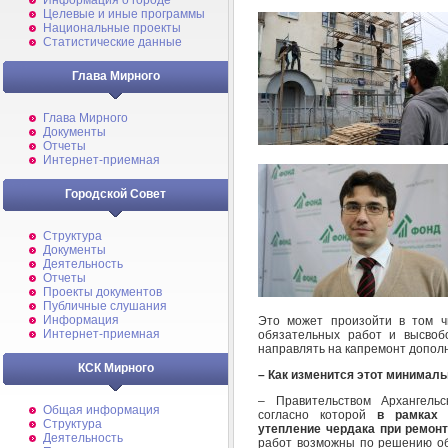
Информация о городе
Целевые и иные программы
Национальные проекты
Статистические данные
Глава Мирного
Глава Мирного
Документы
Отчеты
Интернет-приемная
Городской Совет
Структура
Документы
Деятельность
Отчеты
Проекты документов
Публичные слушания
Информация
Это может произойти в том ч
Интернет-приемная
обязательных работ и высвоб
направлять на капремонт допол
КСК Мирного
– Как изменится этот минимал
– Правительством Архангельс
Общая информация
согласно которой
в рамках 
Структура
утепление чердака при ремон
Деятельность
работ возможны по решению об