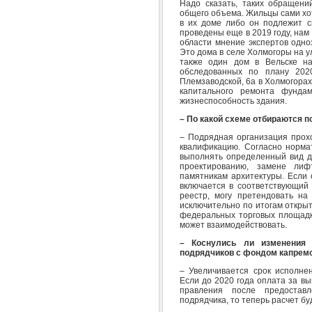
Надо сказать, таких обращени
общего объема. Жильцы сами хо
в их доме либо он подлежит с
проведены еще в 2019 году, нам
области мнение экспертов одн
Это дома в селе Холмогоры на ул
также один дом в Вельске на
обследованных по плану 202
Племзаводской, 6а в Холмогора
капитального ремонта фундам
жизнеспособность здания.
– По какой схеме отбираются п
– Подрядная организация прох
квалификацию. Согласно норма
выполнять определенный вид д
проектированию, замене лифт
памятникам архитектуры. Если 
включается в соответствующий 
реестр, могу претендовать на
исключительно по итогам откры
федеральных торговых площад
может взаимодействовать.
– Коснулись ли изменения 
подрядчиков с фондом капрем
– Увеличивается срок исполне
Если до 2020 года оплата за в
правления после предостав
подрядчика, то теперь расчет бу