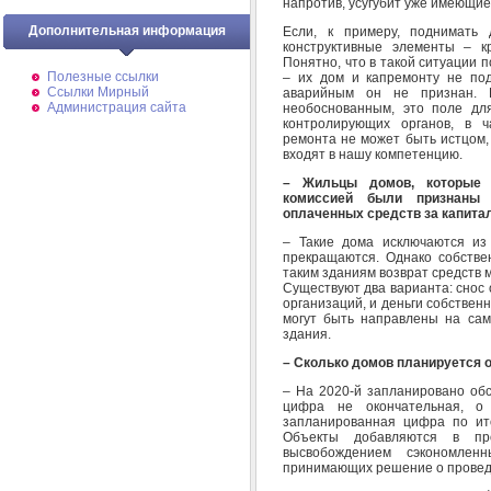
напротив, усугубит уже имеющи
Дополнительная информация
Если, к примеру, поднимать
конструктивные элементы – к
Понятно, что в такой ситуации 
Полезные ссылки
– их дом и капремонту не по
Ссылки Мирный
аварийным он не признан. 
Администрация сайта
необоснованным, это поле дл
контролирующих органов, в ч
ремонта не может быть истцом,
входят в нашу компетенцию.
– Жильцы домов, которые 
комиссией были признаны 
оплаченных средств за капита
– Такие дома исключаются из
прекращаются. Однако собствен
таким зданиям возврат средств 
Существуют два варианта: снос
организаций, и деньги собствен
могут быть направлены на сам
здания.
– Сколько домов планируется 
– На 2020-й запланировано обс
цифра не окончательная, о 
запланированная цифра по ит
Объекты добавляются в пр
высвобождением сэкономлен
принимающих решение о проведе