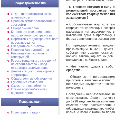
готовы работать по такой схеме.
Градостроительство
– С 1 января вступил в силу о
региональной программы ка
Отдел градостроительства и
количеством квартир менее пя
архитектуры
за капремонт?
Правила землепользования и
– Собственникам квартир в так
застройки
капремонта производит возвра
Генеральный план
рассылаем им уведомления, в
Концепция создания единого
включения дома в программу,
парковочного пространства
форма заявления на возврат это
Нормативы градостроительного
проектирования
По предварительным подсчет
Сведения об объектах
проживающим в 3200 домах п
Правила благоустройства
собственники захотят остаться
Размещение рекламных
нормой закона, однако их дом 
конструкций
находился в «общем котле».
Реестр выданных разрешений
на строительство и ввод
– Что нужно сделать собст
объектов в эксплуатацию
средства?
Документация по планировке
территории
– Обратиться к региональном
Общественные обсуждения
приложив к заявлению копию па
Публичные слушания
необходимо осуществить возвра
Схема теплоснабжения
помещение.
Схемы водоснабжения и
водоотведения
Последнее – необязательное, но
сроки выплаты. Дело в том, что
до 1998 года, не были включены
Приватизация
случаях после рассмотрения 
обращаться к гражданам, чтобы 
время. А всего с момента пода
План приватизации