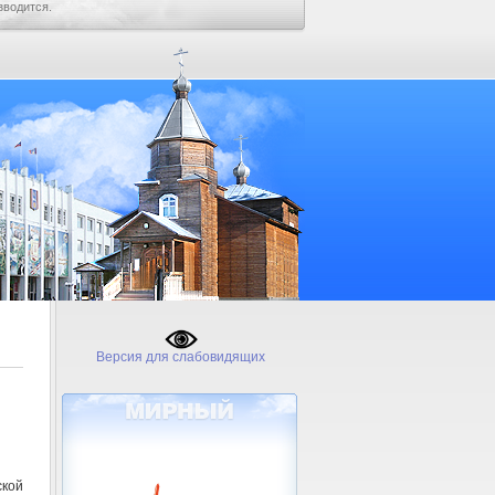
зводится.
Версия для слабовидящих
кой