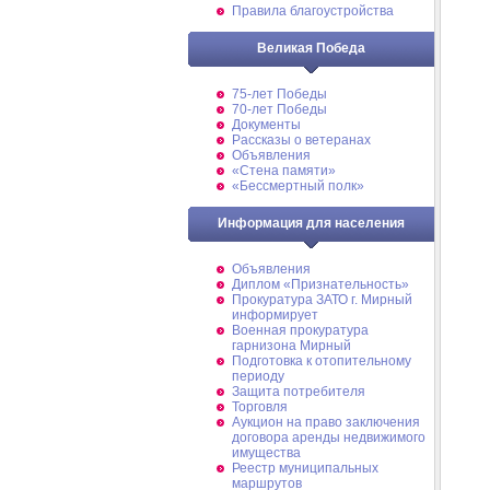
Правила благоустройства
Великая Победа
75-лет Победы
70-лет Победы
Документы
Рассказы о ветеранах
Объявления
«Стена памяти»
«Бессмертный полк»
Информация для населения
Объявления
Диплом «Признательность»
Прокуратура ЗАТО г. Мирный
информирует
Военная прокуратура
гарнизона Мирный
Подготовка к отопительному
периоду
Защита потребителя
Торговля
Аукцион на право заключения
договора аренды недвижимого
имущества
Реестр муниципальных
маршрутов