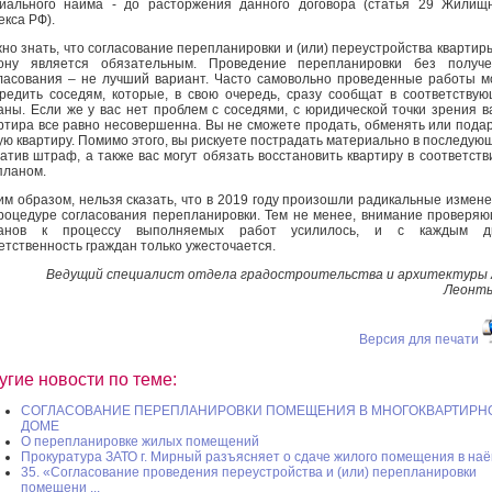
иального найма - до расторжения данного договора (статья 29 Жилищ
екса РФ).
но знать, что согласование перепланировки и (или) переустройства квартир
кону является обязательным. Проведение перепланировки без получе
ласования – не лучший вариант. Часто самовольно проведенные работы м
редить соседям, которые, в свою очередь, сразу сообщат в соответству
аны. Если же у вас нет проблем с соседями, с юридической точки зрения 
ртира все равно несовершенна. Вы не сможете продать, обменять или пода
ую квартиру. Помимо этого, вы рискуете пострадать материально в последую
атив штраф, а также вас могут обязать восстановить квартиру в соответств
планом.
им образом, нельзя сказать, что в 2019 году произошли радикальные измен
роцедуре согласования перепланировки. Тем не менее, внимание проверя
ганов к процессу выполняемых работ усилилось, и с каждым д
етственность граждан только ужесточается.
Ведущий специалист отдела градостроительства и архитектуры 
Леонть
Версия для печати
угие новости по теме:
СОГЛАСОВАНИЕ ПЕРЕПЛАНИРОВКИ ПОМЕЩЕНИЯ В МНОГОКВАРТИРН
ДОМЕ
О перепланировке жилых помещений
Прокуратура ЗАТО г. Мирный разъясняет о сдаче жилого помещения в на
35. «Согласование проведения переустройства и (или) перепланировки
помещени ...