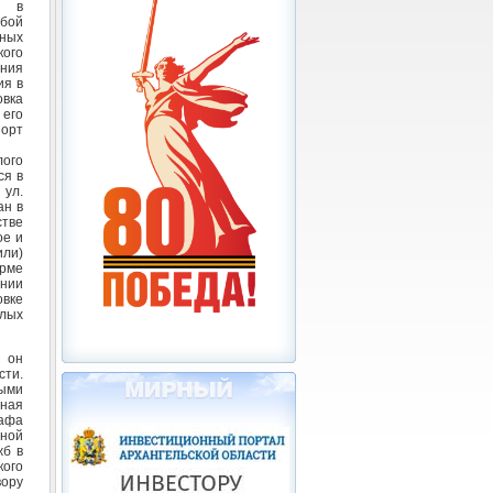
я в
бой
ных
кого
ения
ия в
вка
его
порт
лого
ся в
 ул.
ан в
стве
ое и
ли)
орме
нии
овке
лых
– он
сти.
ыми
ьная
рафа
ной
жб в
кого
вору