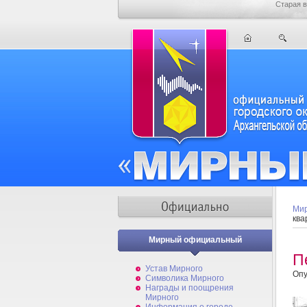
Старая в
Мир
ква
Мирный официальный
П
Устав Мирного
Опу
Символика Мирного
Награды и поощрения
Мирного