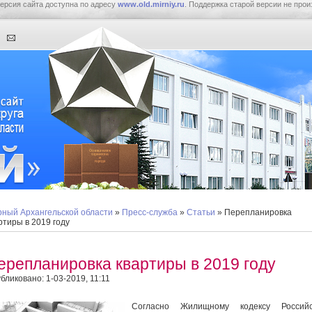
ерсия сайта доступна по адресу
www.old.mirniy.ru
. Поддержка старой версии не прои
ный Архангельской области
»
Пресс-служба
»
Статьи
» Перепланировка
ртиры в 2019 году
ерепланировка квартиры в 2019 году
бликовано: 1-03-2019, 11:11
Согласно Жилищному кодексу Российс