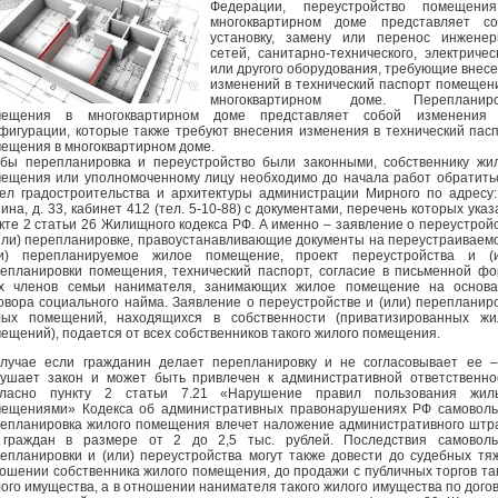
Федерации, переустройство помещени
многоквартирном доме представляет со
установку, замену или перенос инженер
сетей, санитарно-технического, электричес
или другого оборудования, требующие внес
изменений в технический паспорт помещен
многоквартирном доме. Перепланиро
мещения в многоквартирном доме представляет собой изменения 
фигурации, которые также требуют внесения изменения в технический пас
ещения в многоквартирном доме.
бы перепланировка и переустройство были законными, собственнику жи
ещения или уполномоченному лицу необходимо до начала работ обратить
ел градостроительства и архитектуры администрации Мирного по адресу:
ина, д. 33, кабинет 412 (тел. 5-10-88) с документами, перечень которых указ
кте 2 статьи 26 Жилищного кодекса РФ. А именно – заявление о переустрой
или) перепланировке, правоустанавливающие документы на переустраиваем
ли) перепланируемое жилое помещение, проект переустройства и (и
епланировки помещения, технический паспорт, согласие в письменной ф
ех членов семьи нанимателя, занимающих жилое помещение на основа
овора социального найма. Заявление о переустройстве и (или) перепланир
лых помещений, находящихся в собственности (приватизированных жи
ещений), подается от всех собственников такого жилого помещения.
лучае если гражданин делает перепланировку и не согласовывает ее 
ушает закон и может быть привлечен к административной ответственно
гласно пункту 2 статьи 7.21 «Нарушение правил пользования жил
ещениями» Кодекса об административных правонарушениях РФ самовол
епланировка жилого помещения влечет наложение административного шт
 граждан в размере от 2 до 2,5 тыс. рублей. Последствия самоволь
епланировки и (или) переустройства могут также довести до судебных тя
ошении собственника жилого помещения, до продажи с публичных торгов та
ого имущества, а в отношении нанимателя такого жилого имущества по дого