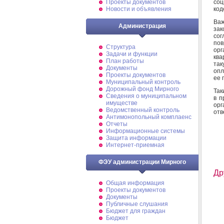
соц
Проекты документов
код
Новости и объявления
Важ
Администрация
за
сог
пов
Структура
орг
Задачи и функции
ква
План работы
так
Документы
опл
Проекты документов
ее 
Муниципальный контроль
Дорожный фонд Мирного
Так
Cведения о муниципальном
в п
имуществе
ор
Ведомственный контроль
отв
Антимонопольный комплаенс
Отчеты
Информационные системы
Защита информации
Интернет-приемная
ФЭУ администрации Мирного
Др
Общая информация
Проекты документов
Документы
Публичные слушания
Бюджет для граждан
Бюджет