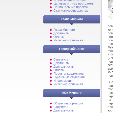
Информация о городе
Целевые и иные программы
Национальные проекты
Статистические данные
Глава Мирного
по
кон
Глава Мирного
пом
Документы
Что
Отчеты
пом
Интернет-приемная
отд
Лен
Городской Совет
пун
и (
(и
Структура
пер
Документы
вс
Деятельность
дог
Отчеты
жи
Проекты документов
пом
Публичные слушания
Информация
В с
Интернет-приемная
нар
Со
пом
КСК Мирного
пер
на
пер
Общая информация
отн
Структура
жил
Деятельность