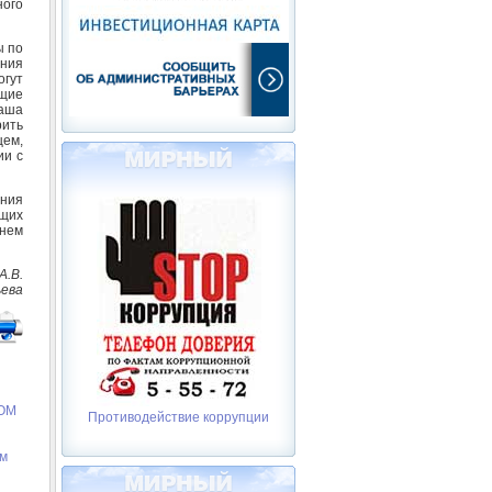
ного
ы по
ния
огут
ющие
ваша
рить
щем,
ии с
ения
ющих
нем
А.В.
ева
ОМ
Противодействие коррупции
ём