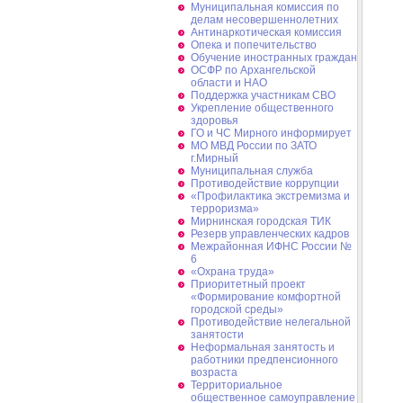
Муниципальная комиссия по
делам несовершеннолетних
Антинаркотическая комиссия
Опека и попечительство
Обучение иностранных граждан
ОСФР по Архангельской
области и НАО
Поддержка участникам СВО
Укрепление общественного
здоровья
ГО и ЧС Мирного информирует
МО МВД России по ЗАТО
г.Мирный
Муниципальная cлужба
Противодействие коррупции
«Профилактика экстремизма и
терроризма»
Мирнинская городская ТИК
Резерв управленческих кадров
Межрайонная ИФНС России №
6
«Охрана труда»
Приоритетный проект
«Формирование комфортной
городской среды»
Противодействие нелегальной
занятости
Неформальная занятость и
работники предпенсионного
возраста
Территориальное
общественное самоуправление