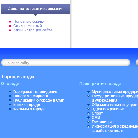
Дополнительная информация
Полезные ссылки
Ссылки Мирный
Администрация сайта
Город и люди
О городе
Предприятия города
Городское телевидение
Муниципальные предпри
Панорама Мирного
Государственные предп
Публикации о городе в СМИ
и учреждения
Книги о городе
Образовательные учреж
Фильмы о городе
Здравоохранение
Спорт
СМИ
Гостиницы
Информация о среднеме
заработной плате