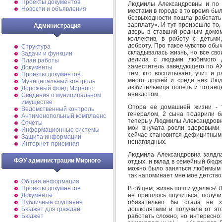
Проекты документов
Людмилы Александровны и по с
Новости и объявления
местами в городе в то время был
безвыходности пошла работать 
зарплату». И тут произошло то,
Администрация
дверь в ставший родным домом
коллектив, в работу с детьми
доброту. Про такое чувство обы
Структура
складывалась жизнь, но все св
Задачи и функции
делила с людьми любимого д
План работы
заместитель заведующего по АХ
Документы
тем, кто воспитывает, учит и 
Проекты документов
много друзей и среди них Люд
Муниципальный контроль
любительница попеть и потанце
Дорожный фонд Мирного
анекдотом.
Cведения о муниципальном
имуществе
Опора ее домашней жизни - т
Ведомственный контроль
генералом, 2 сына подарили б
Антимонопольный комплаенс
теперь у Людмилы Александровн
Отчеты
мои внучата росли здоровыми
Информационные системы
сейчас становится дефицитным 
Защита информации
ненаглядных.
Интернет-приемная
Людмила Александровна заядла
ФЭУ администрации Мирного
отдых, и вклад в семейный бюдж
можно было заняться любимым д
так напоминает мне мое детство
Общая информация
В общем, жизнь почти удалась! 
Проекты документов
не пришлось поучиться, получи
Документы
обязательно бы стала не х
Публичные слушания
дошколятами и получала от это
Бюджет для граждан
работать сложно, но интересно:
Бюджет