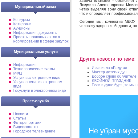
замечательные!» – объясняет 
Людмила Александровна Моисей
Муниципальный заказ
четко выделяя зону своей отве
что и определяет профессиональ
Конкурсы
Сегодня мы, коллектив МДОУ 
Котировки
человеку здоровья, бодрости, оп
Аукционы
Информация, документы
Проекты правовых актов о
нормировании в сфере закупок
Муниципальные услуги
Другие новости по теме:
Информация
И засияла «Радуга»
Технологические схемы
Мастер детских душ.
МФЦ
Доброе слово об учителе
Услуги в электронном виде
ДВОЙНОЙ ПРАЗДНИК
Услуги опеки в электронном
Если в душе буря, то мы 
виде
Госуслуги в электронном виде
Пресс-служба
Новости
Статьи
Фоторепортажи
Видеосюжеты
Не убран мусо
Городское телевидение