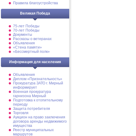
Правила благоустройства
Великая Победа
75-лет Победы
70-лет Победы
Документы
Рассказы о ветеранах
Объявления
«Стена памяти»
«Бессмертный полк»
Информация для населения
Объявления
Диплом «Признательность»
Прокуратура ЗАТО г. Мирный
информирует
Военная прокуратура
гарнизона Мирный
Подготовка к отопительному
периоду
Защита потребителя
Торговля
Аукцион на право заключения
договора аренды недвижимого
имущества
Реестр муниципальных
маршрутов