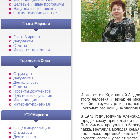
Информация о городе
Целевые и иные программы
Национальные проекты
Статистические данные
Глава Мирного
Глава Мирного
Документы
Отчеты
Интернет-приемная
Городской Совет
Структура
Документы
Деятельность
Отчеты
Проекты документов
И это все о ней, о нашей Людм
Публичные слушания
этого человека и никак не мож
Информация
хозяйке, труженице и, наконе
Интернет-приемная
настолько эта женщина энергичн
КСК Мирного
В 1972 году Людмила Александ
городок сразу пришелся ей по 
Полюбились прогулки по берегу
Общая информация
парка. Получила молодая семья 
Структура
показалась огромной, светло
Деятельность
радости, света и уюта от места,