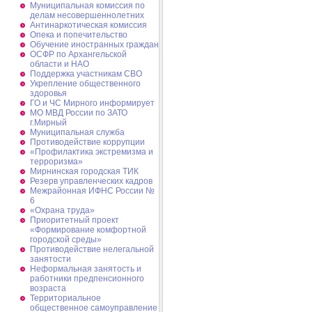
Муниципальная комиссия по
делам несовершеннолетних
Антинаркотическая комиссия
Опека и попечительство
Обучение иностранных граждан
ОСФР по Архангельской
области и НАО
Поддержка участникам СВО
Укрепление общественного
здоровья
ГО и ЧС Мирного информирует
МО МВД России по ЗАТО
г.Мирный
Муниципальная cлужба
Противодействие коррупции
«Профилактика экстремизма и
терроризма»
Мирнинская городская ТИК
Резерв управленческих кадров
Межрайонная ИФНС России №
6
«Охрана труда»
Приоритетный проект
«Формирование комфортной
городской среды»
Противодействие нелегальной
занятости
Неформальная занятость и
работники предпенсионного
возраста
Территориальное
общественное самоуправление