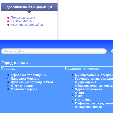
Дополнительная информация
Полезные ссылки
Ссылки Мирный
Администрация сайта
Город и люди
О городе
Предприятия города
Городское телевидение
Муниципальные предпри
Панорама Мирного
Государственные предп
Публикации о городе в СМИ
и учреждения
Книги о городе
Образовательные учреж
Фильмы о городе
Здравоохранение
Спорт
СМИ
Гостиницы
Информация о среднеме
заработной плате