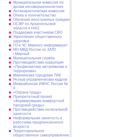
Муниципальная комиссия по
делам несовершеннолетних
Антинаркотическая комиссия
Опека и попечительство
Обучение иностранных граждан
ОСФР по Архангельской
области и НАО
Поддержка участникам СВО
Укрепление общественного
здоровья
ГО и ЧС Мирного информирует
МО МВД России по ЗАТО
г.Мирный
Муниципальная cлужба
Противодействие коррупции
«Профилактика экстремизма и
терроризма»
Мирнинская городская ТИК
Резерв управленческих кадров
Межрайонная ИФНС России №
6
«Охрана труда»
Приоритетный проект
«Формирование комфортной
городской среды»
Противодействие нелегальной
занятости
Неформальная занятость и
работники предпенсионного
возраста
Территориальное
общественное самоуправление