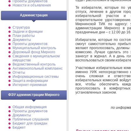
Проекты документов
Новости и объявления
Те избиратели, которые по у
отпуск, лечение в другом гор
Администрация
избирательной участок и п
открепительное удостоверени
Мирнинской ТИК по адресу: у
Структура
администрации Мирного) в р
Задачи и функции
праздничные дни – с 12.00 до 16
План работы
Избиратели, которые по состоя
Документы
смогут самостоятельно прибыт
Проекты документов
желают проголосовать, должны 
Муниципальный контроль
комиссию. Лучше сделать это
Дорожный фонд Мирного
занесут в журнал. А в день г
Cведения о муниципальном
воспользоваться своим избират
имуществе
Ведомственный контроль
Участковые избирательные коми
Антимонопольный комплаенс
именно УИК непосредственно о
Отчеты
очень сложная и ответстве
Информационные системы
избирательных комиссий войдут
Защита информации
все, чтобы обеспечить кажд
Интернет-приемная
проголосовать в комфортны
установленных законом.
ФЭУ администрации Мирного
Общая информация
по информа
Проекты документов
Документы
Публичные слушания
Бюджет для граждан
Бюджет