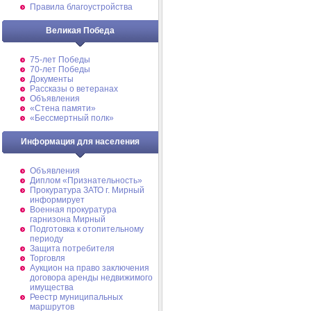
Правила благоустройства
Великая Победа
75-лет Победы
70-лет Победы
Документы
Рассказы о ветеранах
Объявления
«Стена памяти»
«Бессмертный полк»
Информация для населения
Объявления
Диплом «Признательность»
Прокуратура ЗАТО г. Мирный
информирует
Военная прокуратура
гарнизона Мирный
Подготовка к отопительному
периоду
Защита потребителя
Торговля
Аукцион на право заключения
договора аренды недвижимого
имущества
Реестр муниципальных
маршрутов