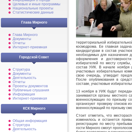
Информация о городе
Целевые и иные программы
Национальные проекты
Статистические данные
Глава Мирного
Глава Мирного
Документы
территориальной избирательной
Отчеты
космодрома. Ее главная задача
Интернет-приемная
кандидатурам в состав участко
необходимых для назначения до
Городской Совет
оформления и достоверности
избирателей по месту службы,
состав УИК. В начале ноября 
Структура
участковых избирательных коми
Документы
свою очередь, утвердит пред
Деятельность
После опубликования в средс
Отчеты
составе, участковые избиратель
Проекты документов
Публичные слушания
13 ноября в УИК будут переда
Информация
занимаются органы местного са
Интернет-приемная
военнослужащих по призыву со
организуют проверку списков и
военнослужащий по призыву смог
КСК Мирного
Стоит отметить, что месторас
изменилось и останется прив
Общая информация
регистрацию по месту пребыва
Структура
гости Мирного смогут проголосов
Деятельность
будет расположен в гарнизонно