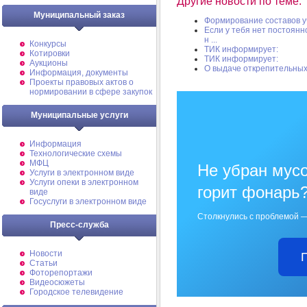
Другие новости по теме:
Муниципальный заказ
Формирование составов у
Если у тебя нет постоянн
н ...
Конкурсы
ТИК информирует:
Котировки
ТИК информирует:
Аукционы
О выдаче открепительных
Информация, документы
Проекты правовых актов о
нормировании в сфере закупок
Муниципальные услуги
Информация
Технологические схемы
МФЦ
Не убран мусо
Услуги в электронном виде
Услуги опеки в электронном
горит фонарь
виде
Госуслуги в электронном виде
Столкнулись с проблемой —
Пресс-служба
Новости
Статьи
Фоторепортажи
Видеосюжеты
Городское телевидение