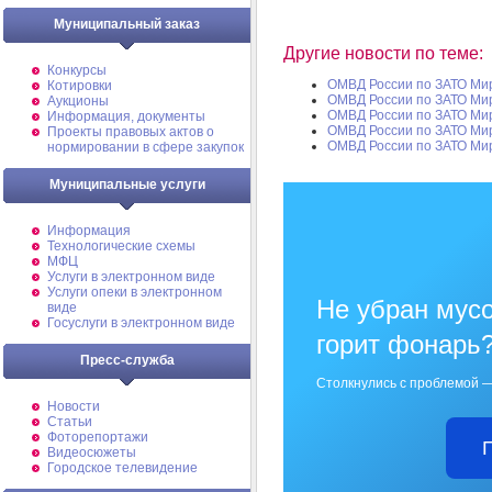
Муниципальный заказ
Другие новости по теме:
Конкурсы
ОМВД России по ЗАТО Ми
Котировки
ОМВД России по ЗАТО Ми
Аукционы
ОМВД России по ЗАТО Ми
Информация, документы
ОМВД России по ЗАТО Ми
Проекты правовых актов о
ОМВД России по ЗАТО Ми
нормировании в сфере закупок
Муниципальные услуги
Информация
Технологические схемы
МФЦ
Услуги в электронном виде
Услуги опеки в электронном
Не убран мусо
виде
Госуслуги в электронном виде
горит фонарь
Пресс-служба
Столкнулись с проблемой —
Новости
Статьи
Фоторепортажи
Видеосюжеты
Городское телевидение