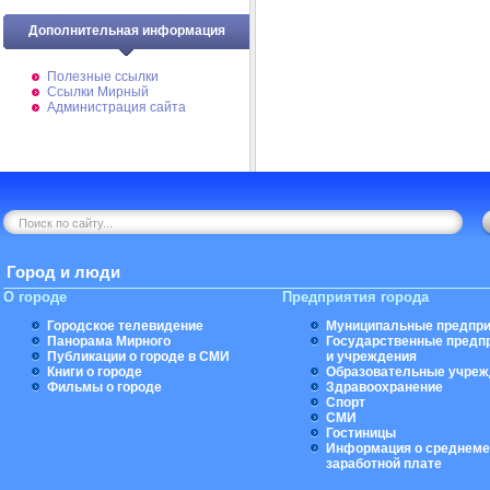
Дополнительная информация
Полезные ссылки
Ссылки Мирный
Администрация сайта
Город и люди
О городе
Предприятия города
Городское телевидение
Муниципальные предпри
Панорама Мирного
Государственные предп
Публикации о городе в СМИ
и учреждения
Книги о городе
Образовательные учреж
Фильмы о городе
Здравоохранение
Спорт
СМИ
Гостиницы
Информация о среднеме
заработной плате