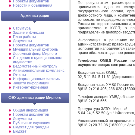
Проекты документов
По результатам рассмотрен
Новости и объявления
принимается одно из следу
государственного органа, ор
должностного лица, к компете
Администрация
вопросов, по подведомственнос
России по территориальности; 
прилагаемого к КУСП; о пр
Структура
подразделение делопроизводств
Задачи и функции
План работы
Информация о решениях по 
Документы
административных правонарушен
Проекты документов
их принятия направляется заяв
Муниципальный контроль
право обжаловать данное решен
Дорожный фонд Мирного
Cведения о муниципальном
Телефоны ОМВД России по 
имуществе
осуществляющих контроль за 
Ведомственный контроль
Антимонопольный комплаенс
Дежурная часть ОМВД:
Отчеты
02, 5-11-54, 5-11-61 (Дзержинског
Информационные системы
Защита информации
Дежурная часть УМВД России по 
Интернет-приемная
8(818-2) 216-405, 286-020 (163000
Телефон доверия УМВД области
ФЭУ администрации Мирного
8(818-2) 216-555
Прокуратура ЗАТО г. Мирный:
Общая информация
5-04-24, 5-52-50 (ул. Чайковского,
Проекты документов
Документы
Уполномоченный по правам челов
Публичные слушания
8(818-2) 20-72-96 (163000, г. Арх
Бюджет для граждан
Бюджет