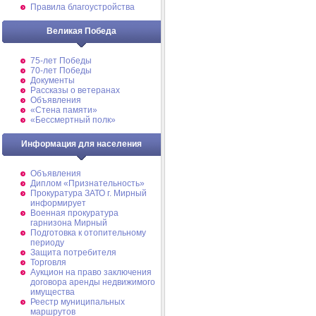
Правила благоустройства
Великая Победа
75-лет Победы
70-лет Победы
Документы
Рассказы о ветеранах
Объявления
«Стена памяти»
«Бессмертный полк»
Информация для населения
Объявления
Диплом «Признательность»
Прокуратура ЗАТО г. Мирный
информирует
Военная прокуратура
гарнизона Мирный
Подготовка к отопительному
периоду
Защита потребителя
Торговля
Аукцион на право заключения
договора аренды недвижимого
имущества
Реестр муниципальных
маршрутов