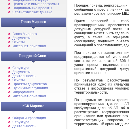
Информация о городе
Целевые и иные программы
Порядок приема, регистрации и
Национальные проекты
сообщений о преступлениях, а
Статистические данные
регламентируется приказом МВД 
Прием заявлений и сообщ
Глава Мирного
правонарушениях, происшеств
дежурным дежурной части О
сообщение может быть сделано 
Глава Мирного
факсу, а также на официа
Документы
(сообщение) подлежит обязат
Отчеты
сообщений о преступлениях, ад
Интернет-приемная
При приеме от заявителя пис
Городской Совет
предупреждается об уголовно
соответствии со статьей 306 
удостоверяемая подписью заяв
Структура
оперативный дежурной дежу
Документы
принятии заявления.
Деятельность
Отчеты
По результатам рассмотрен
Проекты документов
принимается одно из следующ
Публичные слушания
отказе в возбуждении уголовн
Информация
территориальности.
Интернет-приемная
По результатам рассмотрени
правонарушениях (далее - А
КСК Мирного
возбуждении дела об АП; об о
рассмотрение государственн
организации или должностного
Общая информация
соответствующих вопросов,
Структура
территориальный орган МВД Рос
Деятельность