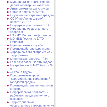
Муниципальная комиссия по
делам несовершеннолетних
Антинаркотическая комиссия
Опека и попечительство
Обучение иностранных граждан
ОСФР по Архангельской
области и НАО
Поддержка участникам СВО
Укрепление общественного
здоровья
ГО и ЧС Мирного информирует
МО МВД России по ЗАТО
г.Мирный
Муниципальная cлужба
Противодействие коррупции
«Профилактика экстремизма и
терроризма»
Мирнинская городская ТИК
Резерв управленческих кадров
Межрайонная ИФНС России №
6
«Охрана труда»
Приоритетный проект
«Формирование комфортной
городской среды»
Противодействие нелегальной
занятости
Неформальная занятость и
работники предпенсионного
возраста
Территориальное
общественное самоуправление