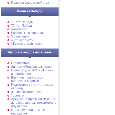
Правила благоустройства
Великая Победа
75-лет Победы
70-лет Победы
Документы
Рассказы о ветеранах
Объявления
«Стена памяти»
«Бессмертный полк»
Информация для населения
Объявления
Диплом «Признательность»
Прокуратура ЗАТО г. Мирный
информирует
Военная прокуратура
гарнизона Мирный
Подготовка к отопительному
периоду
Защита потребителя
Торговля
Аукцион на право заключения
договора аренды недвижимого
имущества
Реестр муниципальных
маршрутов