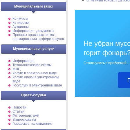
Отчетный концерт Детско
Муниципальный заказ
Конкурсы
Котировки
Аукционы
Информация, документы
Проекты правовых актов о
нормировании в сфере закупок
Не убран мусо
Муниципальные услуги
горит фонарь
Информация
Столкнулись с проблемой —
Технологические схемы
МФЦ
Услуги в электронном виде
Услуги опеки в электронном
виде
Госуслуги в электронном виде
Пресс-служба
Новости
Статьи
Фоторепортажи
Видеосюжеты
Городское телевидение