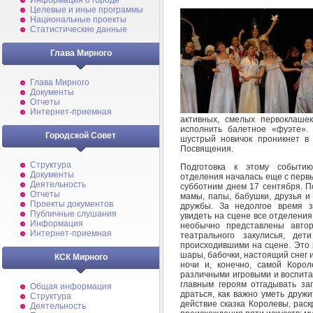
Информация о городе
Целевые и иные программы
Национальные проекты
Статистические данные
Глава Мирного
Глава Мирного
Документы
Отчеты
Интернет-приемная
активных, смелых первоклаше
исполнить балетное «фуэте».
Городской Совет
шустрый новичок проникнет в 
Посвящения.
Структура
Подготовка к этому событи
Документы
отделения началась еще с перв
Деятельность
субботним днем 17 сентября. 
Отчеты
мамы, папы, бабушки, друзья 
Проекты документов
дружбы. За недолгое время з
Публичные слушания
увидеть на сцене все отделения
Информация
необычно представлены автор
Интернет-приемная
театрального закулисья, де
происходившими на сцене. Это 
шары, бабочки, настоящий снег 
КСК Мирного
ночи и, конечно, самой Коро
различными игровыми и воспита
главным героям отгадывать заг
Общая информация
драться, как важно уметь друж
Структура
действие сказка Королевы, рас
Деятельность