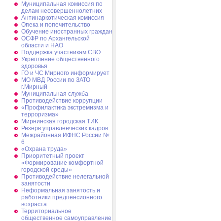
Муниципальная комиссия по
делам несовершеннолетних
Антинаркотическая комиссия
Опека и попечительство
Обучение иностранных граждан
ОСФР по Архангельской
области и НАО
Поддержка участникам СВО
Укрепление общественного
здоровья
ГО и ЧС Мирного информирует
МО МВД России по ЗАТО
г.Мирный
Муниципальная cлужба
Противодействие коррупции
«Профилактика экстремизма и
терроризма»
Мирнинская городская ТИК
Резерв управленческих кадров
Межрайонная ИФНС России №
6
«Охрана труда»
Приоритетный проект
«Формирование комфортной
городской среды»
Противодействие нелегальной
занятости
Неформальная занятость и
работники предпенсионного
возраста
Территориальное
общественное самоуправление