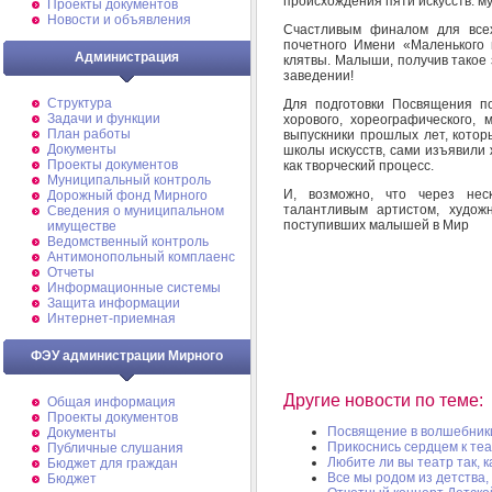
происхождения пяти искусств: му
Проекты документов
Новости и объявления
Счастливым финалом для всех
почетного Имени «Маленького
Администрация
клятвы. Малыши, получив такое 
заведении!
Структура
Для подготовки Посвящения п
Задачи и функции
хорового, хореографического,
План работы
выпускники прошлых лет, котор
Документы
школы искусств, сами изъявили 
Проекты документов
как творческий процесс.
Муниципальный контроль
И, возможно, что через неск
Дорожный фонд Мирного
талантливым артистом, худож
Cведения о муниципальном
поступивших малышей в Мир
имуществе
Ведомственный контроль
Антимонопольный комплаенс
Отчеты
Информационные системы
Защита информации
Интернет-приемная
ФЭУ администрации Мирного
Другие новости по теме:
Общая информация
Проекты документов
Посвящение в волшебник
Документы
Прикоснись сердцем к теа
Публичные слушания
Любите ли вы театр так, 
Бюджет для граждан
Все мы родом из детства,
Бюджет