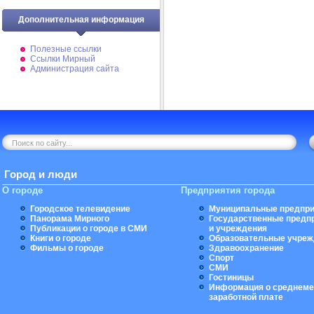
Дополнительная информация
Полезные ссылки
Ссылки Мирный
Администрация сайта
Город и люди
О городе
Предприятия города
Городское телевидение
Муниципальные предпри
Панорама Мирного
Государственные предп
Публикации о городе в СМИ
и учреждения
Книги о городе
Образовательные учреж
Фильмы о городе
Здравоохранение
Спорт
СМИ
Гостиницы
Информация о среднеме
заработной плате