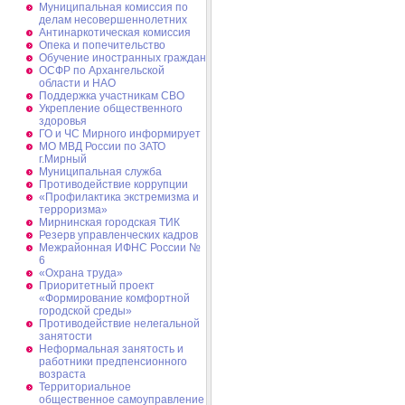
Муниципальная комиссия по
делам несовершеннолетних
Антинаркотическая комиссия
Опека и попечительство
Обучение иностранных граждан
ОСФР по Архангельской
области и НАО
Поддержка участникам СВО
Укрепление общественного
здоровья
ГО и ЧС Мирного информирует
МО МВД России по ЗАТО
г.Мирный
Муниципальная cлужба
Противодействие коррупции
«Профилактика экстремизма и
терроризма»
Мирнинская городская ТИК
Резерв управленческих кадров
Межрайонная ИФНС России №
6
«Охрана труда»
Приоритетный проект
«Формирование комфортной
городской среды»
Противодействие нелегальной
занятости
Неформальная занятость и
работники предпенсионного
возраста
Территориальное
общественное самоуправление