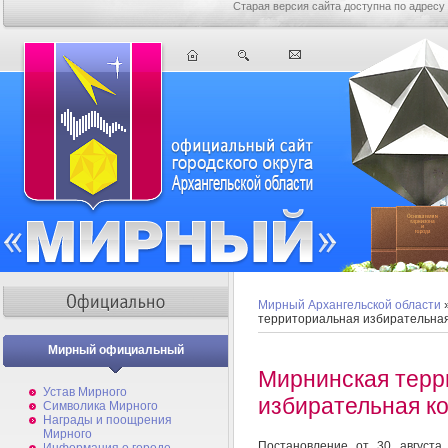
Старая версия сайта доступна по адресу
Мирный Архангельской области
территориальная избирательна
Мирный официальный
Мирнинская терр
Устав Мирного
избирательная к
Символика Мирного
Награды и поощрения
Мирного
Постановление от 30 августа