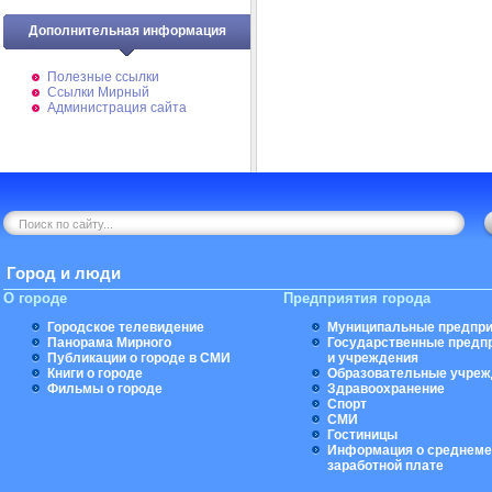
Дополнительная информация
Полезные ссылки
Ссылки Мирный
Администрация сайта
Город и люди
О городе
Предприятия города
Городское телевидение
Муниципальные предпри
Панорама Мирного
Государственные предп
Публикации о городе в СМИ
и учреждения
Книги о городе
Образовательные учреж
Фильмы о городе
Здравоохранение
Спорт
СМИ
Гостиницы
Информация о среднеме
заработной плате