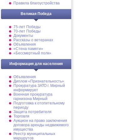
Правила благоустройства
Великая Победа
75-лет Победы
70-лет Победы
Документы
Рассказы о ветеранах
Объявления
«Стена памяти»
«Бессмертный полк»
Информация для населения
Объявления
Диплом «Признательность»
Прокуратура ЗАТО г. Мирный
информирует
Военная прокуратура
гарнизона Мирный
Подготовка к отопительному
периоду
Защита потребителя
Торговля
Аукцион на право заключения
договора аренды недвижимого
имущества
Реестр муниципальных
маршрутов