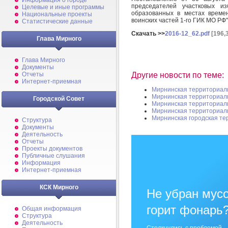
Информация о городе
председателей участковых из
Целевые и иные программы
образованных в местах време
Национальные проекты
воинских частей 1-го ГИК МО РФ"
Статистические данные
Скачать >>
2016-12_62.pdf
[196,
Глава Мирного
Глава Мирного
Документы
Другие новости по теме:
Отчеты
Интернет-приемная
Мирнинская территориал
Мирнинская территориал
Городской Совет
Мирнинская территориал
Мирнинская территориал
Мирнинская городская те
Структура
Документы
Деятельность
Отчеты
Проекты документов
Публичные слушания
Информация
Интернет-приемная
КСК Мирного
Не убран мусо
горит фонарь
Общая информация
Структура
Деятельность
Столкнулись с проблемой —