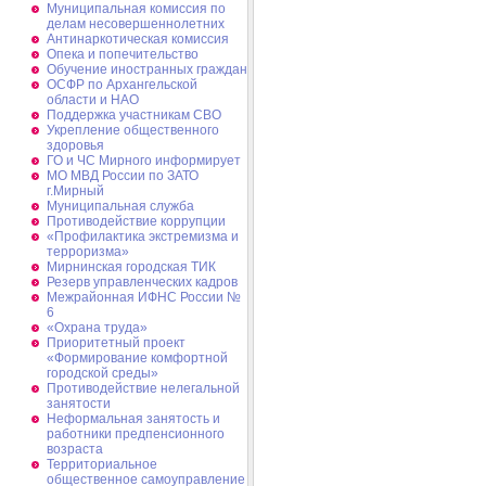
Муниципальная комиссия по
делам несовершеннолетних
Антинаркотическая комиссия
Опека и попечительство
Обучение иностранных граждан
ОСФР по Архангельской
области и НАО
Поддержка участникам СВО
Укрепление общественного
здоровья
ГО и ЧС Мирного информирует
МО МВД России по ЗАТО
г.Мирный
Муниципальная cлужба
Противодействие коррупции
«Профилактика экстремизма и
терроризма»
Мирнинская городская ТИК
Резерв управленческих кадров
Межрайонная ИФНС России №
6
«Охрана труда»
Приоритетный проект
«Формирование комфортной
городской среды»
Противодействие нелегальной
занятости
Неформальная занятость и
работники предпенсионного
возраста
Территориальное
общественное самоуправление