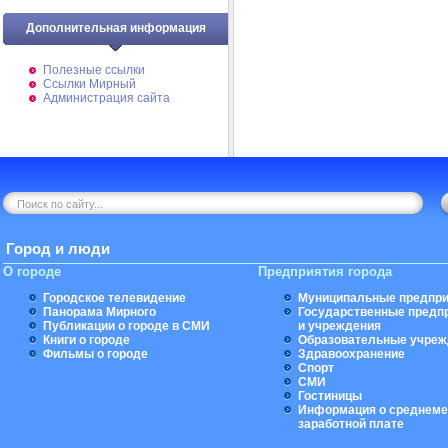
Дополнительная информация
Полезные ссылки
Ссылки Мирный
Администрация сайта
Город и люди
О городе
Предприятия города
Городское телевидение
Муниципальные предпри
Панорама Мирного
Государственные предп
Публикации о городе в СМИ
и учреждения
Книги о городе
Образовательные учреж
Фильмы о городе
Здравоохранение
Спорт
СМИ
Гостиницы
Информация о среднеме
заработной плате