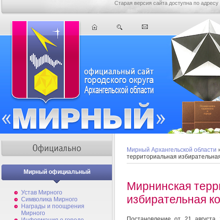
Старая версия сайта доступна по адресу
Мирный Архангельской области
территориальная избирательна
Мирный официальный
Мирнинская терр
Устав Мирного
избирательная к
Символика Мирного
Награды и поощрения
Мирного
Постановление от 21 августа