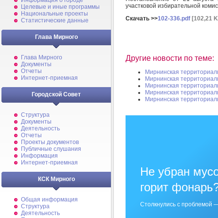
Информация о городе
участковой избирательной комис
Целевые и иные программы
Национальные проекты
Скачать >>
102-336.pdf
[102,21 K
Статистические данные
Глава Мирного
Другие новости по теме:
Глава Мирного
Документы
Отчеты
Мирнинская территориал
Интернет-приемная
Мирнинская территориал
Мирнинская территориал
Мирнинская территориал
Городской Совет
Мирнинская территориал
Структура
Документы
Деятельность
Отчеты
Проекты документов
Публичные слушания
Информация
Интернет-приемная
Не убран мусо
КСК Мирного
горит фонарь
Общая информация
Столкнулись с проблемой —
Структура
Деятельность