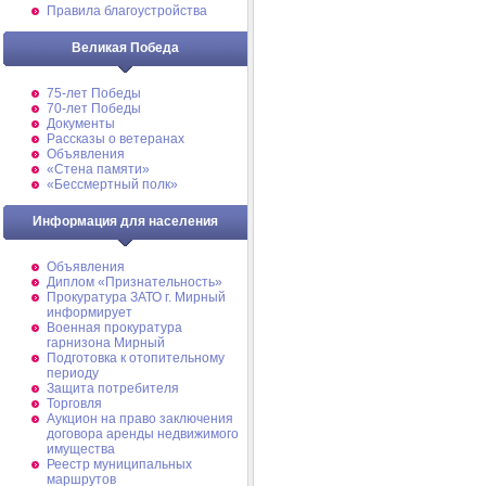
Правила благоустройства
Великая Победа
75-лет Победы
70-лет Победы
Документы
Рассказы о ветеранах
Объявления
«Стена памяти»
«Бессмертный полк»
Информация для населения
Объявления
Диплом «Признательность»
Прокуратура ЗАТО г. Мирный
информирует
Военная прокуратура
гарнизона Мирный
Подготовка к отопительному
периоду
Защита потребителя
Торговля
Аукцион на право заключения
договора аренды недвижимого
имущества
Реестр муниципальных
маршрутов