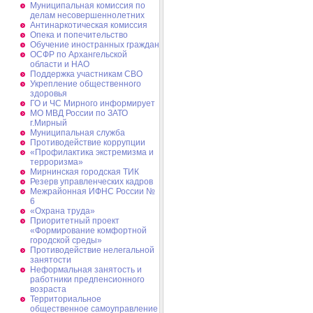
Муниципальная комиссия по
делам несовершеннолетних
Антинаркотическая комиссия
Опека и попечительство
Обучение иностранных граждан
ОСФР по Архангельской
области и НАО
Поддержка участникам СВО
Укрепление общественного
здоровья
ГО и ЧС Мирного информирует
МО МВД России по ЗАТО
г.Мирный
Муниципальная cлужба
Противодействие коррупции
«Профилактика экстремизма и
терроризма»
Мирнинская городская ТИК
Резерв управленческих кадров
Межрайонная ИФНС России №
6
«Охрана труда»
Приоритетный проект
«Формирование комфортной
городской среды»
Противодействие нелегальной
занятости
Неформальная занятость и
работники предпенсионного
возраста
Территориальное
общественное самоуправление