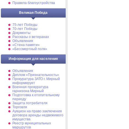
Правила благоустройства
Великая Победа
75-лет Победы
70-лет Победы
Документы
Рассказы о ветеранах
Объявления
«Стена памяти»
«Бессмертный полк»
Информация для населения
Объявления
Диплом «Признательность»
Прокуратура ЗАТО г. Мирный
информирует
Военная прокуратура
гарнизона Мирный
Подготовка к отопительному
периоду
Защита потребителя
Торговля
Аукцион на право заключения
договора аренды недвижимого
имущества
Реестр муниципальных
маршрутов