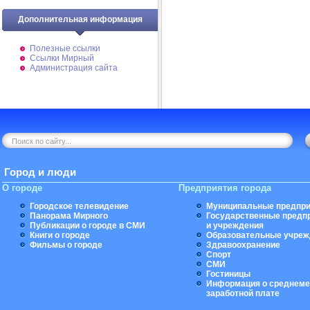
Дополнительная информация
Полезные ссылки
Ссылки Мирный
Администрация сайта
Город и люди
О городе
Предприятия города
Городское телевидение
Муниципальные предпри
Панорама Мирного
Государственные предп
Публикации о городе в СМИ
и учреждения
Книги о городе
Образовательные учреж
Фильмы о городе
Здравоохранение
Спорт
СМИ
Гостиницы
Информация о среднеме
заработной плате