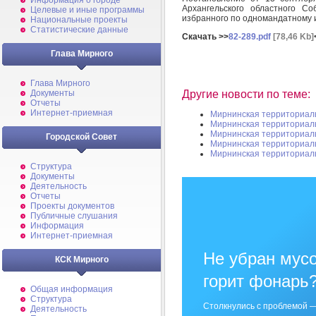
Информация о городе
Архангельского областного Со
Целевые и иные программы
избранного по одномандатному 
Национальные проекты
Статистические данные
Скачать >>
82-289.pdf
[78,46 Kb]
Глава Мирного
Глава Мирного
Другие новости по теме:
Документы
Отчеты
Интернет-приемная
Мирнинская территориал
Мирнинская территориал
Мирнинская территориал
Городской Совет
Мирнинская территориал
Мирнинская территориал
Структура
Документы
Деятельность
Отчеты
Проекты документов
Публичные слушания
Информация
Интернет-приемная
Не убран мусо
КСК Мирного
горит фонарь
Общая информация
Структура
Столкнулись с проблемой —
Деятельность