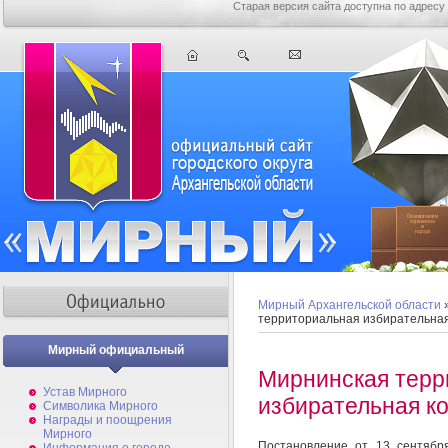
Старая версия сайта доступна по адресу
Мирный Архангельской области
территориальная избирательна
Мирный официальный
Мирнинская терр
Устав Мирного
избирательная к
Символика Мирного
Награды и поощрения
Мирного
Постановление от 13 сентябр