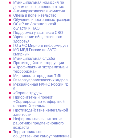
Муниципальная комиссия по
делам несовершеннолетних
Антинаркотическая комиссия
Опека и попечительство
Обучение иностранных граждан
ОСФР по Архангельской
области и НАО
Поддержка участникам СВО
Укрепление общественного
здоровья
ГО и ЧС Мирного информирует
МО МВД России по ЗАТО
г.Мирный
Муниципальная cлужба
Противодействие коррупции
«Профилактика экстремизма и
терроризма»
Мирнинская городская ТИК
Резерв управленческих кадров
Межрайонная ИФНС России №
6
«Охрана труда»
Приоритетный проект
«Формирование комфортной
городской среды»
Противодействие нелегальной
занятости
Неформальная занятость и
работники предпенсионного
возраста
Территориальное
общественное самоуправление