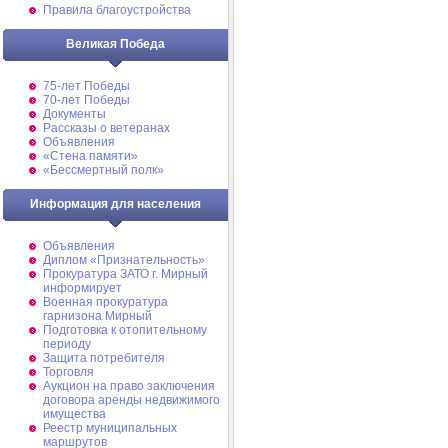
Правила благоустройства
Великая Победа
75-лет Победы
70-лет Победы
Документы
Рассказы о ветеранах
Объявления
«Стена памяти»
«Бессмертный полк»
Информация для населения
Объявления
Диплом «Признательность»
Прокуратура ЗАТО г. Мирный
информирует
Военная прокуратура
гарнизона Мирный
Подготовка к отопительному
периоду
Защита потребителя
Торговля
Аукцион на право заключения
договора аренды недвижимого
имущества
Реестр муниципальных
маршрутов