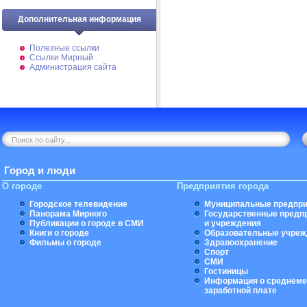
Дополнительная информация
Полезные ссылки
Ссылки Мирный
Администрация сайта
Город и люди
О городе
Предприятия города
Городское телевидение
Муниципальные предпри
Панорама Мирного
Государственные предп
Публикации о городе в СМИ
и учреждения
Книги о городе
Образовательные учреж
Фильмы о городе
Здравоохранение
Спорт
СМИ
Гостиницы
Информация о среднеме
заработной плате