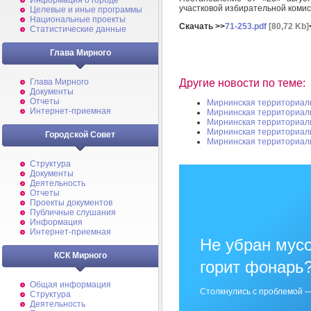
Информация о городе
участковой избирательной комис
Целевые и иные программы
Национальные проекты
Скачать >>
71-253.pdf
[80,72 Kb]
Статистические данные
Глава Мирного
Другие новости по теме:
Глава Мирного
Документы
Отчеты
Мирнинская территориал
Интернет-приемная
Мирнинская территориал
Мирнинская территориал
Мирнинская территориал
Городской Совет
Мирнинская территориал
Структура
Документы
Деятельность
Отчеты
Проекты документов
Публичные слушания
Информация
Интернет-приемная
Не убран мусо
КСК Мирного
горит фонарь
Общая информация
Столкнулись с проблемой —
Структура
Деятельность