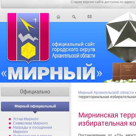
Старая версия сайта доступна по адресу
Мирный Архангельской области
территориальная избирательна
Мирный официальный
Мирнинская терр
Устав Мирного
избирательная к
Символика Мирного
Награды и поощрения
Мирного
Постановление от «23» авгус