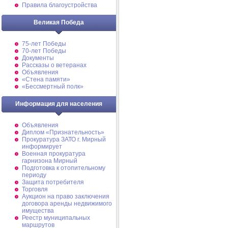
Правила благоустройства
Великая Победа
75-лет Победы
70-лет Победы
Документы
Рассказы о ветеранах
Объявления
«Стена памяти»
«Бессмертный полк»
Информация для населения
Объявления
Диплом «Признательность»
Прокуратура ЗАТО г. Мирный
информирует
Военная прокуратура
гарнизона Мирный
Подготовка к отопительному
периоду
Защита потребителя
Торговля
Аукцион на право заключения
договора аренды недвижимого
имущества
Реестр муниципальных
маршрутов