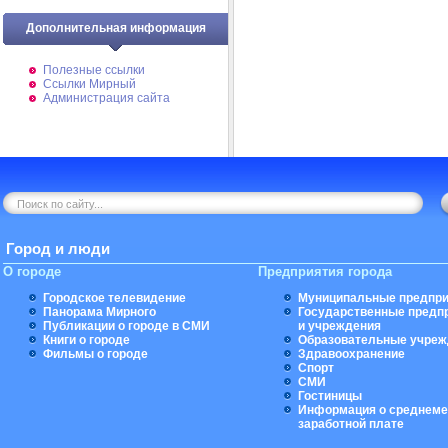
Дополнительная информация
Полезные ссылки
Ссылки Мирный
Администрация сайта
Город и люди
О городе
Предприятия города
Городское телевидение
Муниципальные предпри
Панорама Мирного
Государственные предп
Публикации о городе в СМИ
и учреждения
Книги о городе
Образовательные учреж
Фильмы о городе
Здравоохранение
Спорт
СМИ
Гостиницы
Информация о среднеме
заработной плате