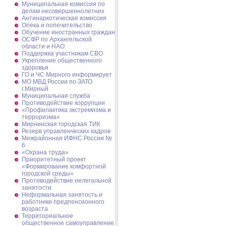
Муниципальная комиссия по
делам несовершеннолетних
Антинаркотическая комиссия
Опека и попечительство
Обучение иностранных граждан
ОСФР по Архангельской
области и НАО
Поддержка участникам СВО
Укрепление общественного
здоровья
ГО и ЧС Мирного информирует
МО МВД России по ЗАТО
г.Мирный
Муниципальная cлужба
Противодействие коррупции
«Профилактика экстремизма и
терроризма»
Мирнинская городская ТИК
Резерв управленческих кадров
Межрайонная ИФНС России №
6
«Охрана труда»
Приоритетный проект
«Формирование комфортной
городской среды»
Противодействие нелегальной
занятости
Неформальная занятость и
работники предпенсионного
возраста
Территориальное
общественное самоуправление