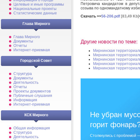
Информация о городе
Петровича кандидатом в депут
Целевые и иные программы
созыва по одномандатному изби
Национальные проекты
Статистические данные
Скачать >>
56-206.pdf
[83,49 Kb]
Глава Мирного
Глава Мирного
Другие новости по теме:
Документы
Отчеты
Интернет-приемная
Мирнинская территориал
Мирнинская территориал
Мирнинская территориал
Городской Совет
Мирнинская территориал
Мирнинская территориал
Структура
Документы
Деятельность
Отчеты
Проекты документов
Публичные слушания
Информация
Интернет-приемная
Не убран мусо
КСК Мирного
горит фонарь
Общая информация
Структура
Столкнулись с проблемой —
Деятельность