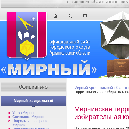
Старая версия сайта доступна по адресу
Мирный Архангельской области
территориальная избирательна
Мирный официальный
Мирнинская терр
Устав Мирного
избирательная к
Символика Мирного
Награды и поощрения
Мирного
Постановление от «22» июля 2