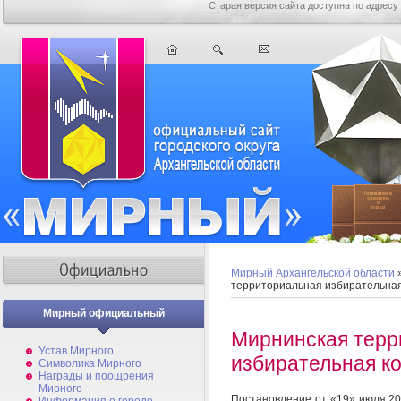
Старая версия сайта доступна по адресу
Мирный Архангельской области
территориальная избирательна
Мирный официальный
Мирнинская терр
Устав Мирного
избирательная к
Символика Мирного
Награды и поощрения
Мирного
Постановление от «19» июля 20