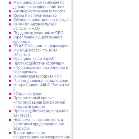
Муниципальная комиссия по
делам несовершеннолетних
Антинаркотическая комиссия
Опека и попечительство
Обучение иностранных граждан
ОСФР по Архангельской
области и НАО
Поддержка участникам СВО
Укрепление общественного
здоровья
ГО и ЧС Мирного информирует
МО МВД России по ЗАТО
г.Мирный
Муниципальная cлужба
Противодействие коррупции
«Профилактика экстремизма и
терроризма»
Мирнинская городская ТИК
Резерв управленческих кадров
Межрайонная ИФНС России №
6
«Охрана труда»
Приоритетный проект
«Формирование комфортной
городской среды»
Противодействие нелегальной
занятости
Неформальная занятость и
работники предпенсионного
возраста
Территориальное
общественное самоуправление