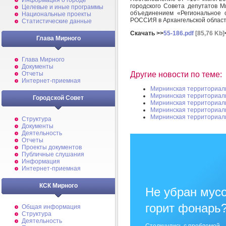
Информация о городе
городского Совета депутатов М
Целевые и иные программы
объединением «Региональное
Национальные проекты
РОССИЯ в Архангельской област
Статистические данные
Скачать >>
55-186.pdf
[85,76 Kb]
Глава Мирного
Глава Мирного
Документы
Другие новости по теме:
Отчеты
Интернет-приемная
Мирнинская территориал
Мирнинская территориал
Городской Совет
Мирнинская территориал
Мирнинская территориал
Мирнинская территориал
Структура
Документы
Деятельность
Отчеты
Проекты документов
Публичные слушания
Информация
Интернет-приемная
КСК Мирного
Не убран мусо
горит фонарь
Общая информация
Структура
Деятельность
Столкнулись с проблемой —