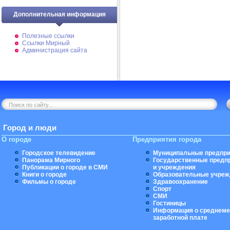
Дополнительная информация
Полезные ссылки
Ссылки Мирный
Администрация сайта
Город и люди
О городе
Предприятия города
Городское телевидение
Муниципальные предпри
Панорама Мирного
Государственные предп
Публикации о городе в СМИ
и учреждения
Книги о городе
Образовательные учреж
Фильмы о городе
Здравоохранение
Спорт
СМИ
Гостиницы
Информация о среднеме
заработной плате