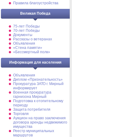
Правила благоустройства
Великая Победа
75-лет Победы
70-лет Победы
Документы
Рассказы о ветеранах
Объявления
«Стена памяти»
«Бессмертный полк»
Информация для населения
Объявления
Диплом «Признательность»
Прокуратура ЗАТО г. Мирный
информирует
Военная прокуратура
гарнизона Мирный
Подготовка к отопительному
периоду
Защита потребителя
Торговля
Аукцион на право заключения
договора аренды недвижимого
имущества
Реестр муниципальных
маршрутов