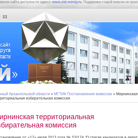
ерсия сайта доступна по адресу
www.old.mirniy.ru
. Поддержка старой версии не прои
ный Архангельской области
»
МГТИК Постановления комиссии
» Мирнинская
риториальная избирательная комиссия
ирнинская территориальная
збирательная комиссия
тановление от «17» июля 2013 года № 53/174 "О списке кандидатов в депу