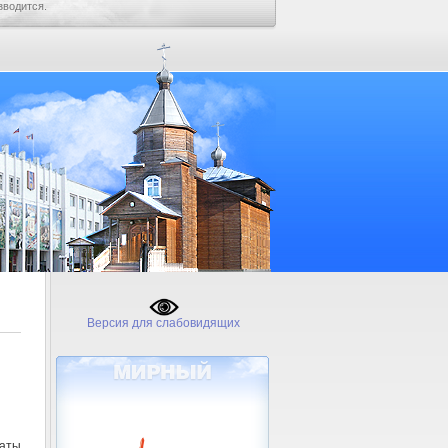
зводится.
Версия для слабовидящих
таты