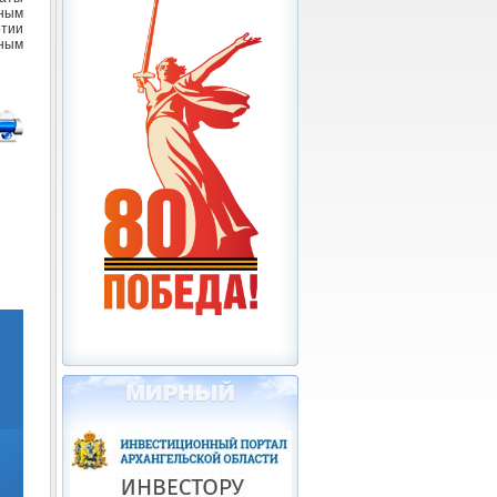
ьным
тии
ным