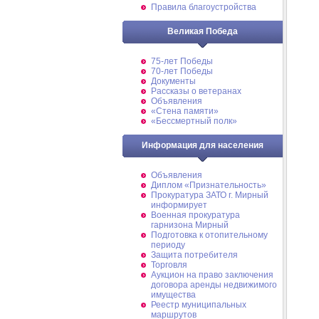
Правила благоустройства
Великая Победа
75-лет Победы
70-лет Победы
Документы
Рассказы о ветеранах
Объявления
«Стена памяти»
«Бессмертный полк»
Информация для населения
Объявления
Диплом «Признательность»
Прокуратура ЗАТО г. Мирный
информирует
Военная прокуратура
гарнизона Мирный
Подготовка к отопительному
периоду
Защита потребителя
Торговля
Аукцион на право заключения
договора аренды недвижимого
имущества
Реестр муниципальных
маршрутов