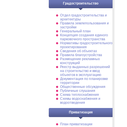
Градостроительство
Отдел градостроительства и
архитектуры
Правила землепользования и
застройки
Генеральный план
Концепция создания единого
парковочного пространства
Нормативы градостроительного
проектирования
Сведения об объектах
Правила благоустройства
Размещение рекламных
конструкций
Реестр выданных разрешений
на строительство и ввод
объектов в эксплуатацию
Документация по планировке
территории
Общественные обсуждения
Публичные слушания
Схема теплоснабжения
Схемы водоснабжения и
водоотведения
Приватизация
План приватизации