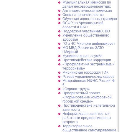
Муниципальная комиссия по
делам несовершеннолетних
Антинаркотическая комиссия
Опека и попечительство
Обучение иностранных граждан
ОСФР по Архангельской
области и НАО
Поддержка участникам СВО
Укрепление общественного
здоровья
ГО и ЧС Мирного информирует
МО МВД России по ЗАТО
г.Мирный
Муниципальная cлужба
Противодействие коррупции
«Профилактика экстремизма и
терроризма»
Мирнинская городская ТИК
Резерв управленческих кадров
Межрайонная ИФНС России №
6
«Охрана труда»
Приоритетный проект
«Формирование комфортной
городской среды»
Противодействие нелегальной
занятости
Неформальная занятость и
работники предпенсионного
возраста
Территориальное
общественное самоуправление