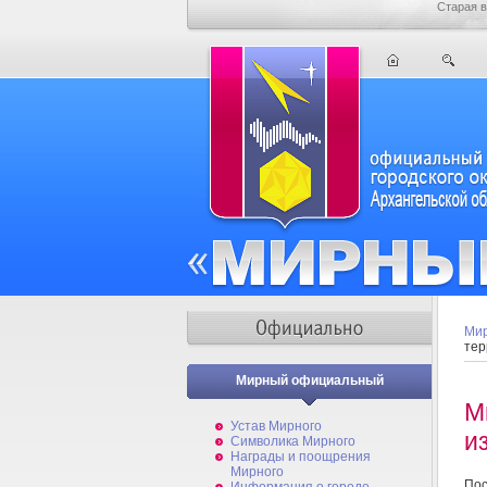
Старая в
Мир
тер
Мирный официальный
М
Устав Мирного
и
Символика Мирного
Награды и поощрения
Мирного
Пос