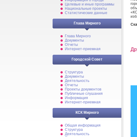
Информация о городе
гор
Целевые и иные программы
об
Национальные проекты
«К
Статистические данные
изб
Глава Мирного
Ска
Глава Мирного
Документы
Отчеты
Др
Интернет-приемная
Городской Совет
Структура
Документы
Деятельность
Отчеты
Проекты документов
Публичные слушания
Информация
Интернет-приемная
КСК Мирного
Общая информация
Структура
Деятельность