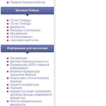
Правила благоустройства
Великая Победа
75-лет Победы
70-лет Победы
Документы
Рассказы о ветеранах
Объявления
«Стена памяти»
«Бессмертный полк»
Информация для населения
Объявления
Диплом «Признательность»
Прокуратура ЗАТО г. Мирный
информирует
Военная прокуратура
гарнизона Мирный
Подготовка к отопительному
периоду
Защита потребителя
Торговля
Аукцион на право заключения
договора аренды недвижимого
имущества
Реестр муниципальных
маршрутов