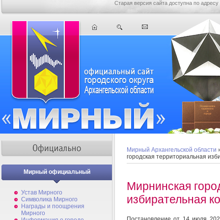
Старая версия сайта доступна по адресу
Мирный Архангельской области
городская территориальная изб
Мирный официальный
Мирнинская горо
Устав Мирного
избирательная к
Символика Мирного
Награды и поощрения
Мирного
Постановление от 14 июля 202