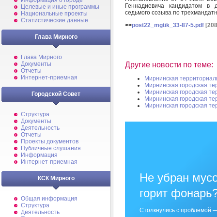
Информация о городе
Геннадиевича кандидатом в д
Целевые и иные программы
седьмого созыва по трехмандатн
Национальные проекты
Статистические данные
>>
post22_mgtik_33-87-5.pdf
[208
Глава Мирного
Глава Мирного
Другие новости по теме:
Документы
Отчеты
Интернет-приемная
Мирнинская территориал
Мирнинская городская те
Мирнинская городская те
Городской Совет
Мирнинская городская те
Мирнинская городская те
Структура
Документы
Деятельность
Отчеты
Проекты документов
Публичные слушания
Информация
Интернет-приемная
Не убран мусо
КСК Мирного
горит фонарь
Общая информация
Структура
Столкнулись с проблемой —
Деятельность