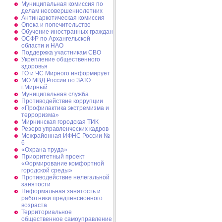
Муниципальная комиссия по
делам несовершеннолетних
Антинаркотическая комиссия
Опека и попечительство
Обучение иностранных граждан
ОСФР по Архангельской
области и НАО
Поддержка участникам СВО
Укрепление общественного
здоровья
ГО и ЧС Мирного информирует
МО МВД России по ЗАТО
г.Мирный
Муниципальная cлужба
Противодействие коррупции
«Профилактика экстремизма и
терроризма»
Мирнинская городская ТИК
Резерв управленческих кадров
Межрайонная ИФНС России №
6
«Охрана труда»
Приоритетный проект
«Формирование комфортной
городской среды»
Противодействие нелегальной
занятости
Неформальная занятость и
работники предпенсионного
возраста
Территориальное
общественное самоуправление