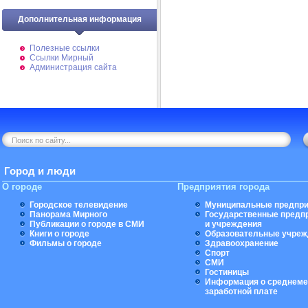
Дополнительная информация
Полезные ссылки
Ссылки Мирный
Администрация сайта
Город и люди
О городе
Предприятия города
Городское телевидение
Муниципальные предпри
Панорама Мирного
Государственные предп
Публикации о городе в СМИ
и учреждения
Книги о городе
Образовательные учреж
Фильмы о городе
Здравоохранение
Спорт
СМИ
Гостиницы
Информация о среднеме
заработной плате