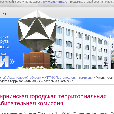
ерсия сайта доступна по адресу
www.old.mirniy.ru
. Поддержка старой версии не прои
ный Архангельской области
»
МГТИК Постановления комиссии
» Мирнинская
одская территориальная избирательная комиссия
ирнинская городская территориальная
збирательная комиссия
тановление от 08 июля 2022 года № 30/82-5 "О регистрации Луценко О