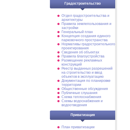
Градостроительство
Отдел градостроительства и
архитектуры
Правила землепользования и
застройки
Генеральный план
Концепция создания единого
парковочного пространства
Нормативы градостроительного
проектирования
Сведения об объектах
Правила благоустройства
Размещение рекламных
конструкций
Реестр выданных разрешений
на строительство и ввод
объектов в эксплуатацию
Документация по планировке
территории
Общественные обсуждения
Публичные слушания
Схема теплоснабжения
Схемы водоснабжения и
водоотведения
Приватизация
План приватизации