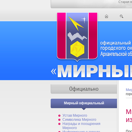
Старая в
Мир
гор
Мирный официальный
М
Устав Мирного
и
Символика Мирного
Награды и поощрения
Мирного
Пос