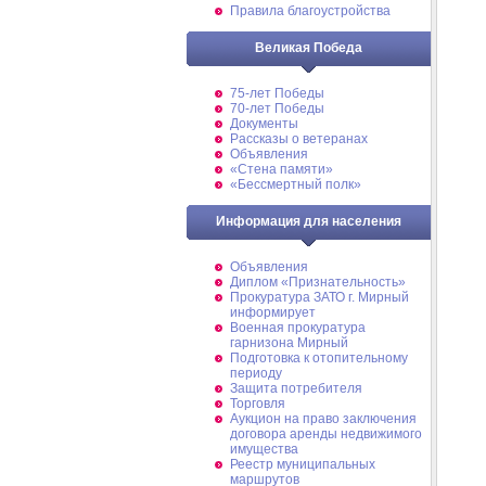
Правила благоустройства
Великая Победа
75-лет Победы
70-лет Победы
Документы
Рассказы о ветеранах
Объявления
«Стена памяти»
«Бессмертный полк»
Информация для населения
Объявления
Диплом «Признательность»
Прокуратура ЗАТО г. Мирный
информирует
Военная прокуратура
гарнизона Мирный
Подготовка к отопительному
периоду
Защита потребителя
Торговля
Аукцион на право заключения
договора аренды недвижимого
имущества
Реестр муниципальных
маршрутов