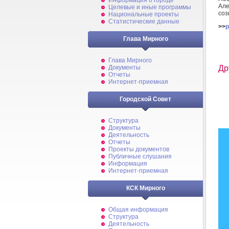
Информация о городе
Але
Целевые и иные программы
соз
Национальные проекты
Статистические данные
>>
p
Глава Мирного
Глава Мирного
Др
Документы
Отчеты
Интернет-приемная
Городской Совет
Структура
Документы
Деятельность
Отчеты
Проекты документов
Публичные слушания
Информация
Интернет-приемная
КСК Мирного
Общая информация
Структура
Деятельность