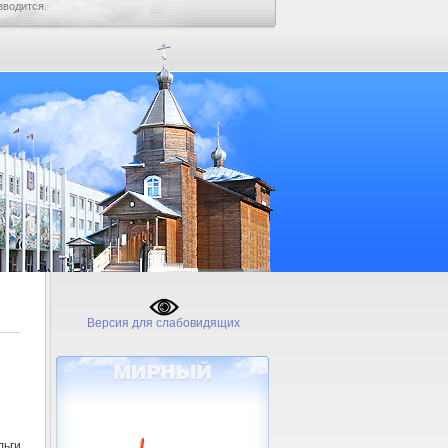
зводится.
Версия для слабовидящих
льги