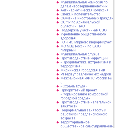
Муниципальная комиссия по
делам несовершеннолетних
Антинаркотическая комиссия
Опека и попечительство
Обучение иностранных граждан
ОСФР по Архангельской
области и НАО
Поддержка участникам СВО
Укрепление общественного
здоровья
ГО и ЧС Мирного информирует
МО МВД России по ЗАТО
г.Мирный
Муниципальная cлужба
Противодействие коррупции
«Профилактика экстремизма и
терроризма»
Мирнинская городская ТИК
Резерв управленческих кадров
Межрайонная ИФНС России №
6
«Охрана труда»
Приоритетный проект
«Формирование комфортной
городской среды»
Противодействие нелегальной
занятости
Неформальная занятость и
работники предпенсионного
возраста
Территориальное
общественное самоуправление