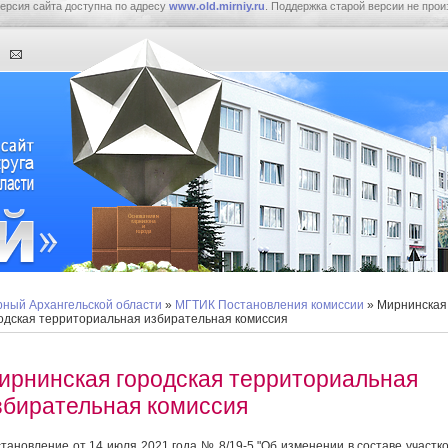
ерсия сайта доступна по адресу
www.old.mirniy.ru
. Поддержка старой версии не прои
ный Архангельской области
»
МГТИК Постановления комиссии
» Мирнинская
одская территориальная избирательная комиссия
ирнинская городская территориальная
збирательная комиссия
тановление от 14 июля 2021 года № 8/19-5 "Об изменении в составе участк