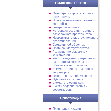
Градостроительство
Отдел градостроительства и
архитектуры
Правила землепользования и
застройки
Генеральный план
Концепция создания единого
парковочного пространства
Нормативы градостроительного
проектирования
Сведения об объектах
Правила благоустройства
Размещение рекламных
конструкций
Реестр выданных разрешений
на строительство и ввод
объектов в эксплуатацию
Документация по планировке
территории
Общественные обсуждения
Публичные слушания
Схема теплоснабжения
Схемы водоснабжения и
водоотведения
Приватизация
План приватизации