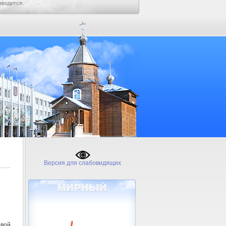
зводится.
Версия для слабовидящих
овой