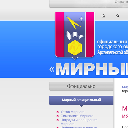
Старая в
Мир
гор
Мирный официальный
М
Устав Мирного
и
Символика Мирного
Награды и поощрения
Мирного
Пос