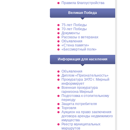
Правила благоустройства
Великая Победа
75-лет Победы
70-лет Победы
Документы
Рассказы о ветеранах
Объявления
«Стена памяти»
«Бессмертный полк»
Информация для населения
Объявления
Диплом «Признательность»
Прокуратура ЗАТО г. Мирный
информирует
Военная прокуратура
гарнизона Мирный
Подготовка к отопительному
периоду
Защита потребителя
Торговля
Аукцион на право заключения
договора аренды недвижимого
имущества
Реестр муниципальных
маршрутов