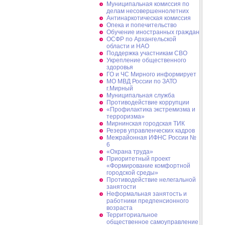
Муниципальная комиссия по
делам несовершеннолетних
Антинаркотическая комиссия
Опека и попечительство
Обучение иностранных граждан
ОСФР по Архангельской
области и НАО
Поддержка участникам СВО
Укрепление общественного
здоровья
ГО и ЧС Мирного информирует
МО МВД России по ЗАТО
г.Мирный
Муниципальная cлужба
Противодействие коррупции
«Профилактика экстремизма и
терроризма»
Мирнинская городская ТИК
Резерв управленческих кадров
Межрайонная ИФНС России №
6
«Охрана труда»
Приоритетный проект
«Формирование комфортной
городской среды»
Противодействие нелегальной
занятости
Неформальная занятость и
работники предпенсионного
возраста
Территориальное
общественное самоуправление