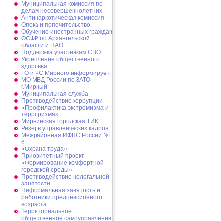
Муниципальная комиссия по
делам несовершеннолетних
Антинаркотическая комиссия
Опека и попечительство
Обучение иностранных граждан
ОСФР по Архангельской
области и НАО
Поддержка участникам СВО
Укрепление общественного
здоровья
ГО и ЧС Мирного информирует
МО МВД России по ЗАТО
г.Мирный
Муниципальная cлужба
Противодействие коррупции
«Профилактика экстремизма и
терроризма»
Мирнинская городская ТИК
Резерв управленческих кадров
Межрайонная ИФНС России №
6
«Охрана труда»
Приоритетный проект
«Формирование комфортной
городской среды»
Противодействие нелегальной
занятости
Неформальная занятость и
работники предпенсионного
возраста
Территориальное
общественное самоуправление