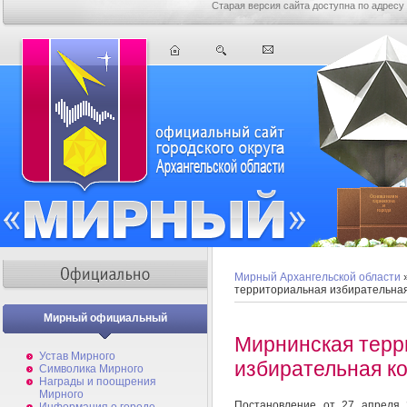
Старая версия сайта доступна по адресу
Мирный Архангельской области
территориальная избирательна
Мирный официальный
Мирнинская терр
Устав Мирного
избирательная к
Символика Мирного
Награды и поощрения
Мирного
Постановление от 27 апреля 