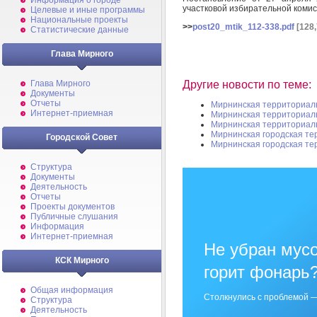
Информация о городе
участковой избирательной комис
Целевые и иные программы
Национальные проекты
>>
post20_mtik_112-338.pdf
[128,
Статистические данные
Глава Мирного
Другие новости по теме:
Глава Мирного
Документы
Отчеты
Мирнинская территориал
Интернет-приемная
Мирнинская территориал
Мирнинская территориал
Мирнинская городская те
Городской Совет
Мирнинская городская те
Структура
Документы
Деятельность
Отчеты
Проекты документов
Публичные слушания
Информация
Интернет-приемная
Не убран мусо
КСК Мирного
горит фонарь
Общая информация
Столкнулись с проблемой —
Структура
Деятельность