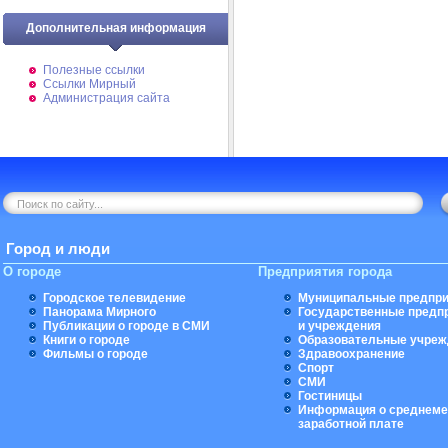
Дополнительная информация
Полезные ссылки
Ссылки Мирный
Администрация сайта
Город и люди
О городе
Предприятия города
Городское телевидение
Муниципальные предпри
Панорама Мирного
Государственные предп
Публикации о городе в СМИ
и учреждения
Книги о городе
Образовательные учреж
Фильмы о городе
Здравоохранение
Спорт
СМИ
Гостиницы
Информация о среднеме
заработной плате