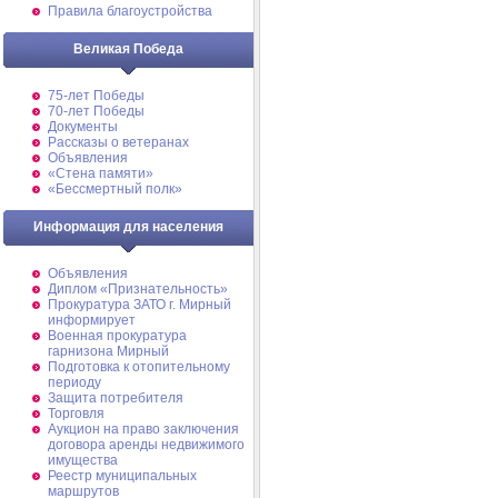
Правила благоустройства
Великая Победа
75-лет Победы
70-лет Победы
Документы
Рассказы о ветеранах
Объявления
«Стена памяти»
«Бессмертный полк»
Информация для населения
Объявления
Диплом «Признательность»
Прокуратура ЗАТО г. Мирный
информирует
Военная прокуратура
гарнизона Мирный
Подготовка к отопительному
периоду
Защита потребителя
Торговля
Аукцион на право заключения
договора аренды недвижимого
имущества
Реестр муниципальных
маршрутов