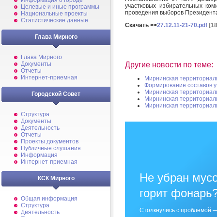
Информация о городе
участковых избирательных ком
Целевые и иные программы
проведения выборов Президента
Национальные проекты
Статистические данные
Скачать >>
27.12.11-21-70.pdf
[18
Глава Мирного
Глава Мирного
Другие новости по теме:
Документы
Отчеты
Интернет-приемная
Мирнинская территориал
Формирование составов у
Мирнинская территориал
Городской Совет
Мирнинская территориал
Мирнинская территориал
Структура
Документы
Деятельность
Отчеты
Проекты документов
Публичные слушания
Информация
Интернет-приемная
Не убран мусо
КСК Мирного
горит фонарь
Общая информация
Структура
Столкнулись с проблемой —
Деятельность