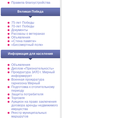
Правила благоустройства
Великая Победа
75-лет Победы
70-лет Победы
Документы
Рассказы о ветеранах
Объявления
«Стена памяти»
«Бессмертный полк»
Информация для населения
Объявления
Диплом «Признательность»
Прокуратура ЗАТО г. Мирный
информирует
Военная прокуратура
гарнизона Мирный
Подготовка к отопительному
периоду
Защита потребителя
Торговля
Аукцион на право заключения
договора аренды недвижимого
имущества
Реестр муниципальных
маршрутов