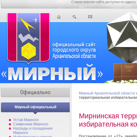
Старая версия сайта доступна по адресу
Мирный Архангельской области
территориальная избирательна
Мирный официальный
Мирнинская терр
Устав Мирного
избирательная к
Символика Мирного
Награды и поощрения
Мирного
Постановление от «27» декабр