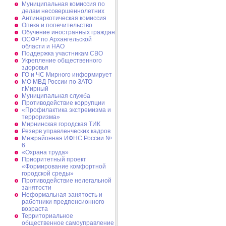
Муниципальная комиссия по
делам несовершеннолетних
Антинаркотическая комиссия
Опека и попечительство
Обучение иностранных граждан
ОСФР по Архангельской
области и НАО
Поддержка участникам СВО
Укрепление общественного
здоровья
ГО и ЧС Мирного информирует
МО МВД России по ЗАТО
г.Мирный
Муниципальная cлужба
Противодействие коррупции
«Профилактика экстремизма и
терроризма»
Мирнинская городская ТИК
Резерв управленческих кадров
Межрайонная ИФНС России №
6
«Охрана труда»
Приоритетный проект
«Формирование комфортной
городской среды»
Противодействие нелегальной
занятости
Неформальная занятость и
работники предпенсионного
возраста
Территориальное
общественное самоуправление