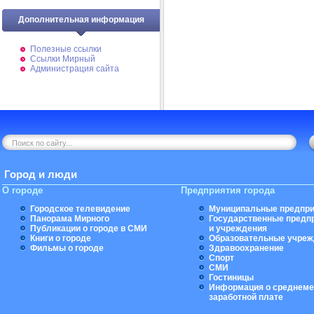
Дополнительная информация
Полезные ссылки
Ссылки Мирный
Администрация сайта
Город и люди
О городе
Предприятия города
Городское телевидение
Муниципальные предпри
Панорама Мирного
Государственные предп
Публикации о городе в СМИ
и учреждения
Книги о городе
Образовательные учреж
Фильмы о городе
Здравоохранение
Спорт
СМИ
Гостиницы
Информация о среднеме
заработной плате