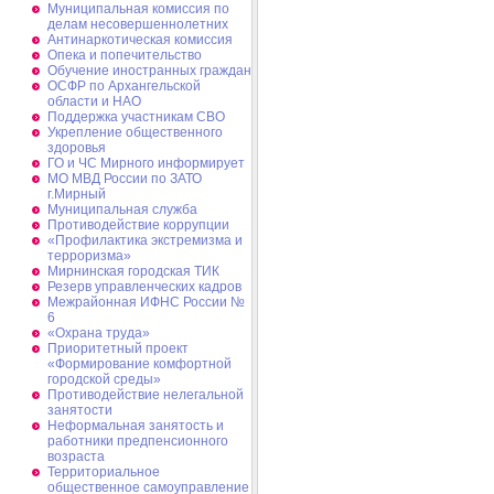
Муниципальная комиссия по
делам несовершеннолетних
Антинаркотическая комиссия
Опека и попечительство
Обучение иностранных граждан
ОСФР по Архангельской
области и НАО
Поддержка участникам СВО
Укрепление общественного
здоровья
ГО и ЧС Мирного информирует
МО МВД России по ЗАТО
г.Мирный
Муниципальная cлужба
Противодействие коррупции
«Профилактика экстремизма и
терроризма»
Мирнинская городская ТИК
Резерв управленческих кадров
Межрайонная ИФНС России №
6
«Охрана труда»
Приоритетный проект
«Формирование комфортной
городской среды»
Противодействие нелегальной
занятости
Неформальная занятость и
работники предпенсионного
возраста
Территориальное
общественное самоуправление