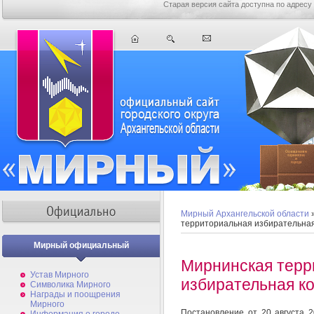
Старая версия сайта доступна по адресу
Мирный Архангельской области
территориальная избирательна
Мирный официальный
Мирнинская терр
Устав Мирного
избирательная к
Символика Мирного
Награды и поощрения
Мирного
Постановление от 20 августа 