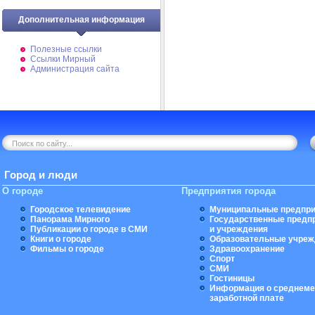
Дополнительная информация
Полезные ссылки
Ссылки Мирный
Администрация сайта
Город и люди
О городе
Предприятия города
Городское телевидение
Муниципальные предпри
Панорама Мирного
Государственные предп
Публикации о городе в СМИ
и учреждения
Книги о городе
Образовательные учреж
Фильмы о городе
Здравоохранение
Спорт
СМИ
Гостиницы
Информация о среднеме
заработной плате