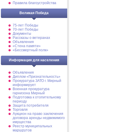
Правила благоустройства
Великая Победа
75-лет Победы
70-лет Победы
Документы
Рассказы о ветеранах
Объявления
«Стена памяти»
«Бессмертный полк»
Информация для населения
Объявления
Диплом «Признательность»
Прокуратура ЗАТО г. Мирный
информирует
Военная прокуратура
гарнизона Мирный
Подготовка к отопительному
периоду
Защита потребителя
Торговля
Аукцион на право заключения
договора аренды недвижимого
имущества
Реестр муниципальных
маршрутов