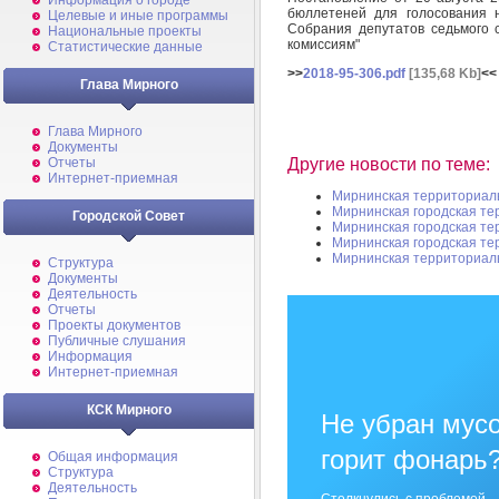
Информация о городе
бюллетеней для голосования н
Целевые и иные программы
Собрания депутатов седьмого 
Национальные проекты
комиссиям"
Статистические данные
>>
2018-95-306.pdf
[135,68 Kb]
<<
Глава Мирного
Глава Мирного
Документы
Другие новости по теме:
Отчеты
Интернет-приемная
Мирнинская территориал
Мирнинская городская те
Городской Совет
Мирнинская городская те
Мирнинская городская те
Мирнинская территориал
Структура
Документы
Деятельность
Отчеты
Проекты документов
Публичные слушания
Информация
Интернет-приемная
КСК Мирного
Не убран мусо
горит фонарь
Общая информация
Структура
Деятельность
Столкнулись с проблемой —