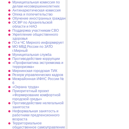
Муниципальная комиссия по
делам несовершеннолетних
Антинаркотическая комиссия
Опека и попечительство
Обучение иностранных граждан
ОСФР по Архангельской
области и НАО
Поддержка участникам СВО
Укрепление общественного
здоровья
ГО и ЧС Мирного информирует
МО МВД России по ЗАТО
г.Мирный
Муниципальная cлужба
Противодействие коррупции
«Профилактика экстремизма и
терроризма»
Мирнинская городская ТИК
Резерв управленческих кадров
Межрайонная ИФНС России №
6
«Охрана труда»
Приоритетный проект
«Формирование комфортной
городской среды»
Противодействие нелегальной
занятости
Неформальная занятость и
работники предпенсионного
возраста
Территориальное
общественное самоуправление