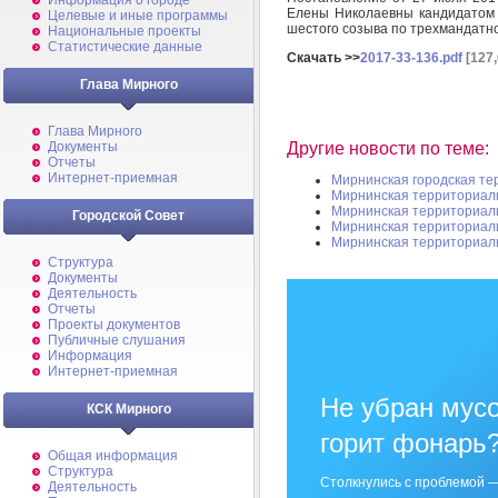
Информация о городе
Елены Николаевны кандидатом 
Целевые и иные программы
шестого созыва по трехмандатно
Национальные проекты
Статистические данные
Скачать >>
2017-33-136.pdf
[127,
Глава Мирного
Глава Мирного
Другие новости по теме:
Документы
Отчеты
Интернет-приемная
Мирнинская городская те
Мирнинская территориал
Мирнинская территориал
Городской Совет
Мирнинская территориал
Мирнинская территориал
Структура
Документы
Деятельность
Отчеты
Проекты документов
Публичные слушания
Информация
Интернет-приемная
Не убран мусо
КСК Мирного
горит фонарь
Общая информация
Структура
Столкнулись с проблемой —
Деятельность