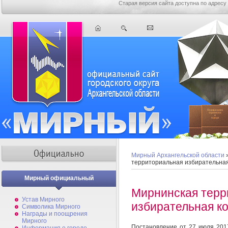
Старая версия сайта доступна по адресу
Мирный Архангельской области
территориальная избирательна
Мирный официальный
Мирнинская терр
Устав Мирного
избирательная к
Символика Мирного
Награды и поощрения
Мирного
Постановление от 27 июля 201