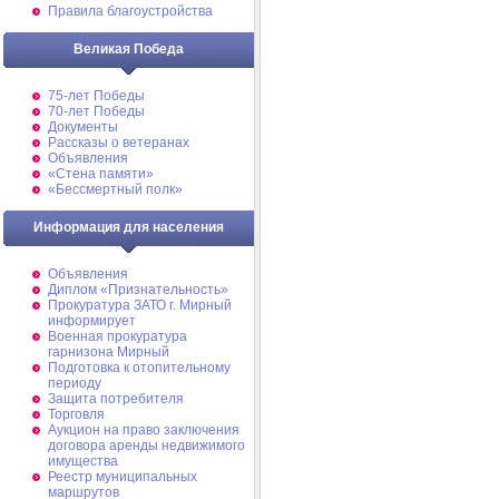
Правила благоустройства
Великая Победа
75-лет Победы
70-лет Победы
Документы
Рассказы о ветеранах
Объявления
«Стена памяти»
«Бессмертный полк»
Информация для населения
Объявления
Диплом «Признательность»
Прокуратура ЗАТО г. Мирный
информирует
Военная прокуратура
гарнизона Мирный
Подготовка к отопительному
периоду
Защита потребителя
Торговля
Аукцион на право заключения
договора аренды недвижимого
имущества
Реестр муниципальных
маршрутов