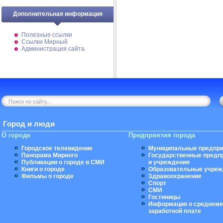
Дополнительная информация
Полезные ссылки
Ссылки Мирный
Администрация сайта
Город и люди
О городе
Предприятия города
Городское телевидение
Муниципальные предпри
Панорама Мирного
Государственные предп
Публикации о городе в СМИ
и учреждения
Книги о городе
Образовательные учреж
Фильмы о городе
Здравоохранение
Спорт
СМИ
Гостиницы
Информация о среднеме
заработной плате