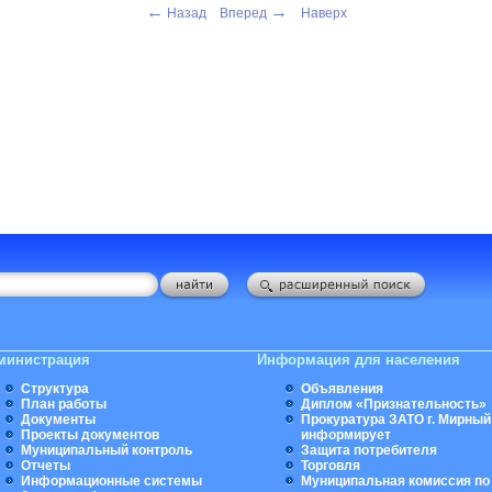
←
→
Назад
Вперед
Наверх
министрация
Информация для населения
Структура
Объявления
План работы
Диплом «Признательность»
Документы
Прокуратура ЗАТО г. Мирный
Проекты документов
информирует
Муниципальный контроль
Защита потребителя
Отчеты
Торговля
Информационные системы
Муниципальная комиссия по