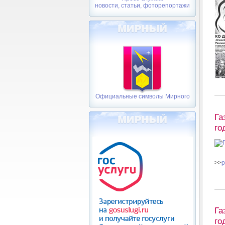
новости, статьи, фоторепортажи
Официальные символы Мирного
Га
го
>>
p
Га
го