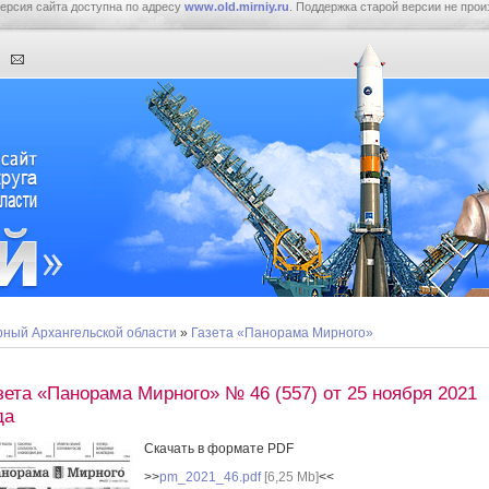
ерсия сайта доступна по адресу
www.old.mirniy.ru
. Поддержка старой версии не прои
ный Архангельской области
»
Газета «Панорама Мирного»
зета «Панорама Мирного» № 46 (557) от 25 ноября 2021
да
Скачать в формате PDF
>>
pm_2021_46.pdf
[6,25 Mb]
<<