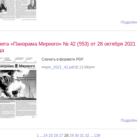
Подробне
зета «Панорама Мирного» № 42 (553) от 28 октября 2021
да
Скачать в формате PDF
>>
pm_2021_42.pdf
[6,13 Mb]
<<
Подробне
1
...
24
25
26
27
28
29
30
31
32
...
139