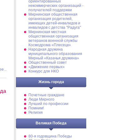
ориентированных
некоммерческих организаций -
получателей поддержки
Мирнинская общественная
организация родителей,
имеющих детей-инвалидов и
инвалидов с детства "Радуга"
Мирнинская местная
общественная организация
ветеранов военной службы
Космодрома «Плесецк»
Народная дружина
муниципального образования
Мирный «Казачья дружина»
Общественный совет
«Движение первых»
е...
Конкурс для НКО
Жизнь города
ода
Почетные граждане
Люди Мирного
Лучший по профессии
Помним!
Религия
Великая Победа
80-я годовщина Победы