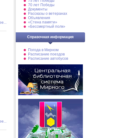
75 лет Победы
70 лет Победы
Документы
Рассказы о ветеранах
Объявления
«Стена памяти»
е...
«Бессмертный полк»
Справочная информация
Погода в Мирном
Расписание поездов
Расписание автобусов
е...