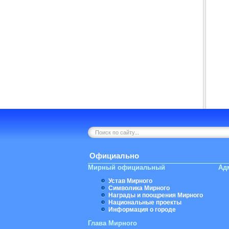
Официально
Мирный официальный
Ад
Устав Мирного
Символика Мирного
Награды и поощрения Мирного
Национальные проекты
Информация о городе
Глава Мирного