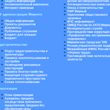
Защита информации
делам несовершеннолетних
Антимонопольный комплаенс
Антинаркотическая комисси
Интернет-приемная
Опека и попечительство
ПФР Мирный
У администрации Мирного
Укрепление общественного
здоровья
Общая информация
МЧС информирует
Проекты документов
ОМВД России по ЗАТО Мирн
Документы
Муниципальная cлужба
Публичные слушания
Противодействие коррупции
Бюджет для граждан
«Профилактика экстремизма
Бюджет
терроризма»
Мирнинская городская ТИК
адостроительство
Резерв управленческих кад
Межрайонная ИФНС России 
Отдел градостроительства и
«Охрана труда»
архитектуры
Противодействие нелегальн
Правила землепользования и
занятости
застройки
Размещение рекламных
конструкций
Правила благоустройства
Концепция создания единого
парковочного пространства
Схема теплоснабжения
иватизация
План приватизации
Аукционы, продажа
посредством публичного
предложения, продажа без
объявления цены