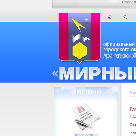
Старая в
Мир
Га
го
Ска
>>
p
Пресс-служба: