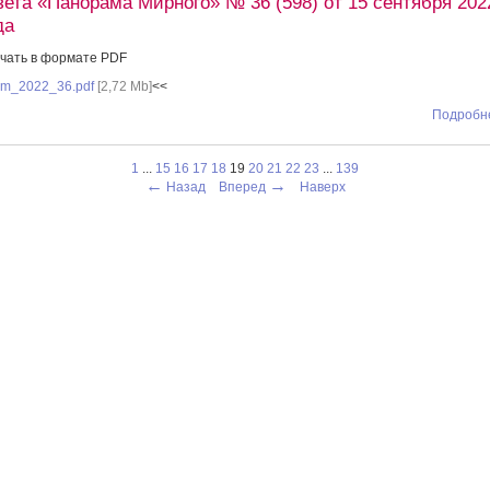
зета «Панорама Мирного» № 36 (598) от 15 сентября 202
да
чать в формате PDF
m_2022_36.pdf
[2,72 Mb]
<<
Подробне
1
...
15
16
17
18
19
20
21
22
23
...
139
←
→
Назад
Вперед
Наверх