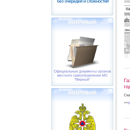
Официальные документы органов
местного самоуправления МО
"Мирный"
Га
го
Ска
>>
p