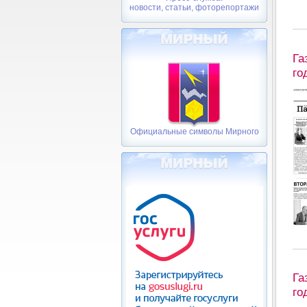
новости, статьи, фоторепортажи
Га
го
Официальные символы Мирного
Га
го