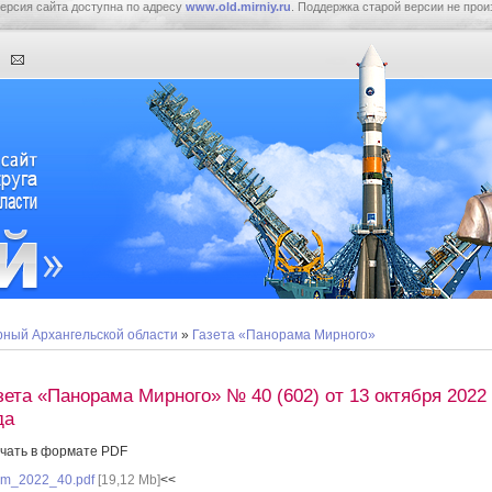
ерсия сайта доступна по адресу
www.old.mirniy.ru
. Поддержка старой версии не прои
ный Архангельской области
»
Газета «Панорама Мирного»
зета «Панорама Мирного» № 40 (602) от 13 октября 2022
да
чать в формате PDF
m_2022_40.pdf
[19,12 Mb]
<<