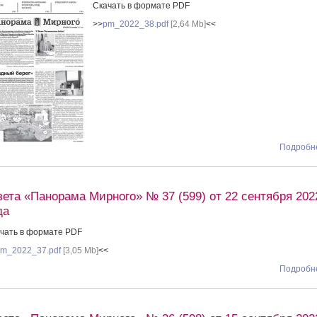
Скачать в формате PDF
>>
pm_2022_38.pdf
[2,64 Mb]
<<
Подробне
зета «Панорама Мирного» № 37 (599) от 22 сентября 202
да
чать в формате PDF
m_2022_37.pdf
[3,05 Mb]
<<
Подробне