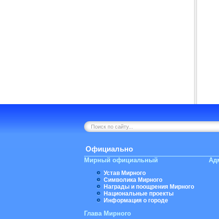
Официально
Мирный официальный
Ад
Устав Мирного
Символика Мирного
Награды и поощрения Мирного
Национальные проекты
Информация о городе
Глава Мирного