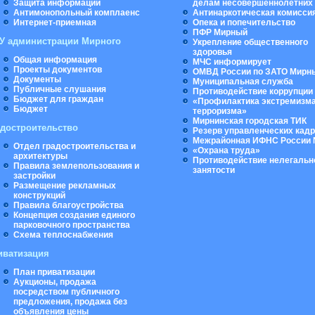
Защита информации
делам несовершеннолетних
Антимонопольный комплаенс
Антинаркотическая комисси
Интернет-приемная
Опека и попечительство
ПФР Мирный
У администрации Мирного
Укрепление общественного
здоровья
Общая информация
МЧС информирует
Проекты документов
ОМВД России по ЗАТО Мирн
Документы
Муниципальная cлужба
Публичные слушания
Противодействие коррупции
Бюджет для граждан
«Профилактика экстремизма
Бюджет
терроризма»
Мирнинская городская ТИК
адостроительство
Резерв управленческих кад
Межрайонная ИФНС России 
Отдел градостроительства и
«Охрана труда»
архитектуры
Противодействие нелегальн
Правила землепользования и
занятости
застройки
Размещение рекламных
конструкций
Правила благоустройства
Концепция создания единого
парковочного пространства
Схема теплоснабжения
иватизация
План приватизации
Аукционы, продажа
посредством публичного
предложения, продажа без
объявления цены