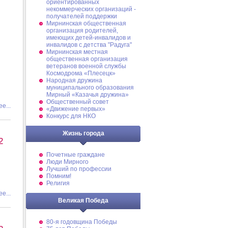
ориентированных
некоммерческих организаций -
получателей поддержки
Мирнинская общественная
организация родителей,
имеющих детей-инвалидов и
инвалидов с детства "Радуга"
Мирнинская местная
общественная организация
ветеранов военной службы
Космодрома «Плесецк»
Народная дружина
муниципального образования
Мирный «Казачья дружина»
Общественный совет
е...
«Движение первых»
Конкурс для НКО
Жизнь города
2
Почетные граждане
Люди Мирного
Лучший по профессии
Помним!
Религия
е...
Великая Победа
80-я годовщина Победы