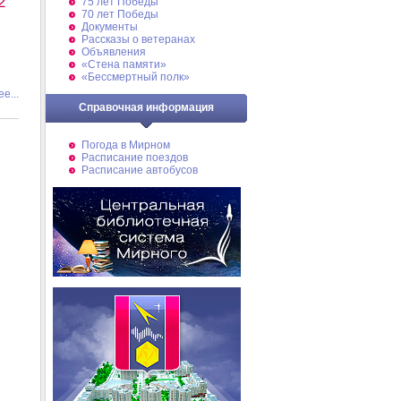
2
75 лет Победы
70 лет Победы
Документы
Рассказы о ветеранах
Объявления
«Стена памяти»
«Бессмертный полк»
е...
Справочная информация
Погода в Мирном
Расписание поездов
Расписание автобусов