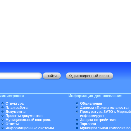
министрация
Информация для населения
Структура
Объявления
План работы
Диплом «Признательность»
Документы
Прокуратура ЗАТО г. Мирный
Проекты документов
информирует
Муниципальный контроль
Защита потребителя
Отчеты
Торговля
Информационные системы
Муниципальная комиссия по