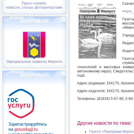
Пресс-служба:
Скача
новости, статьи, фоторепортажи
>>
pm_
Газет
массо
«Мирн
Учреди
Редакт
Издате
Газет
Официальные символы Мирного
служб
технологий и массовых комму
автономному округу. Свидетельс
года.
Адрес редакции: 164170, Арханге
Адрес издателя: 164170, Арханге
Телефоны: (81834) 5-07-80, 5-60
Другие новости по теме:
Газета «Панорама Мирног