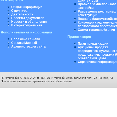
КСК Мирного
архитектуры
Правила землепользова
Общая информация
застройки
Структура
Размещение рекламных
Деятельность
конструкций
Проекты документов
Правила благоустройст
Новости и объявления
Концепция создания еди
Интернет-приемная
парковочного пространс
Схема теплоснабжения
Дополнительная информация
Приватизация
Полезные ссылки
Ссылки Мирный
План приватизации
Администрация сайта
Аукционы, продажа
посредством публичног
предложения, продажа б
объявления цены
Справочная информаци
ГО «Мирный» © 2005-2026 гг. 164170, г. Мирный, Архангельская обл., ул. Ленина, 33.
При использовании материалов ссылка обязательна.