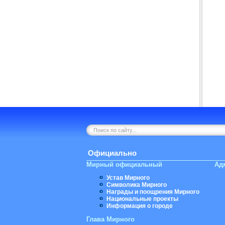
Официально
Мирный официальный
Ад
Устав Мирного
Символика Мирного
Награды и поощрения Мирного
Национальные проекты
Информация о городе
Глава Мирного