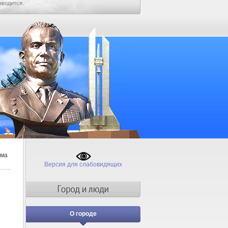
зводится.
ама
Версия для слабовидящих
О городе