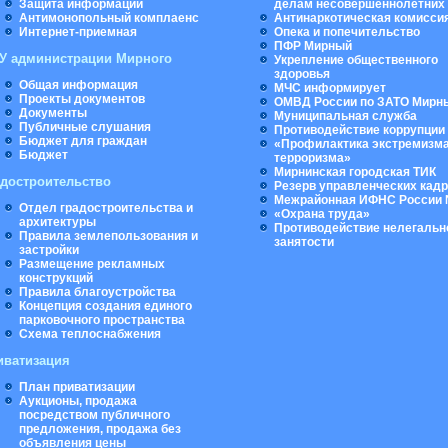
Защита информации
делам несовершеннолетних
Антимонопольный комплаенс
Антинаркотическая комисси
Интернет-приемная
Опека и попечительство
ПФР Мирный
У администрации Мирного
Укрепление общественного
здоровья
Общая информация
МЧС информирует
Проекты документов
ОМВД России по ЗАТО Мирн
Документы
Муниципальная cлужба
Публичные слушания
Противодействие коррупции
Бюджет для граждан
«Профилактика экстремизма
Бюджет
терроризма»
Мирнинская городская ТИК
адостроительство
Резерв управленческих кад
Межрайонная ИФНС России 
Отдел градостроительства и
«Охрана труда»
архитектуры
Противодействие нелегальн
Правила землепользования и
занятости
застройки
Размещение рекламных
конструкций
Правила благоустройства
Концепция создания единого
парковочного пространства
Схема теплоснабжения
иватизация
План приватизации
Аукционы, продажа
посредством публичного
предложения, продажа без
объявления цены