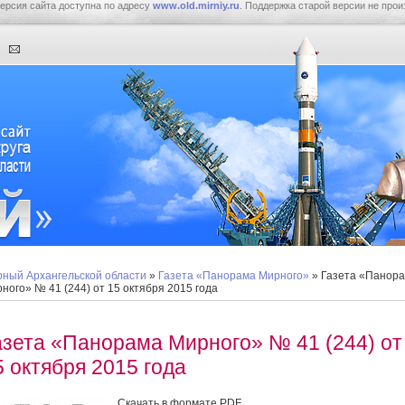
ерсия сайта доступна по адресу
www.old.mirniy.ru
. Поддержка старой версии не прои
ный Архангельской области
»
Газета «Панорама Мирного»
» Газета «Панор
ного» № 41 (244) от 15 октября 2015 года
азета «Панорама Мирного» № 41 (244) от
5 октября 2015 года
Скачать в формате PDF