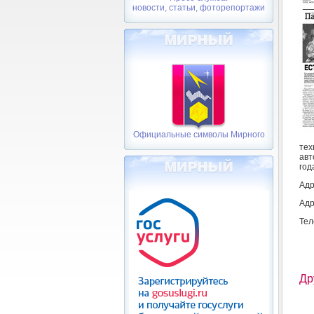
новости, статьи, фоторепортажи
Официальные символы Мирного
тех
авт
год
Адр
Адр
Тел
Др