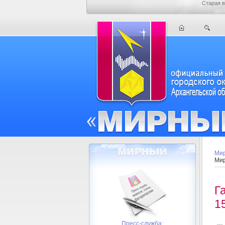
Старая в
Мир
Мир
Г
1
Пресс-служба: