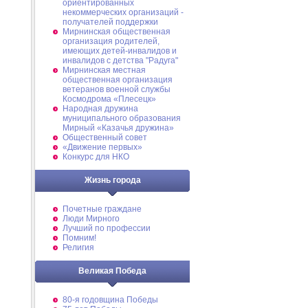
ориентированных
некоммерческих организаций -
получателей поддержки
Мирнинская общественная
организация родителей,
имеющих детей-инвалидов и
инвалидов с детства "Радуга"
Мирнинская местная
общественная организация
ветеранов военной службы
Космодрома «Плесецк»
Народная дружина
муниципального образования
Мирный «Казачья дружина»
Общественный совет
«Движение первых»
Конкурс для НКО
Жизнь города
Почетные граждане
Люди Мирного
Лучший по профессии
Помним!
Религия
Великая Победа
80-я годовщина Победы