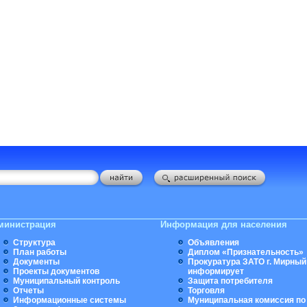
министрация
Информация для населения
Структура
Объявления
План работы
Диплом «Признательность»
Документы
Прокуратура ЗАТО г. Мирный
Проекты документов
информирует
Муниципальный контроль
Защита потребителя
Отчеты
Торговля
Информационные системы
Муниципальная комиссия по