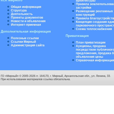
КСК Мирного
архитектуры
Правила землепользова
Общая информация
застройки
Структура
Размещение рекламных
Деятельность
конструкций
Проекты документов
Правила благоустройст
Новости и объявления
Концепция создания еди
Интернет-приемная
парковочного пространс
Схема теплоснабжения
Дополнительная информация
Приватизация
Полезные ссылки
Ссылки Мирный
План приватизации
Администрация сайта
Аукционы, продажа
посредством публичног
предложения, продажа б
объявления цены
Справочная информаци
ГО «Мирный» © 2005-2026 гг. 164170, г. Мирный, Архангельская обл., ул. Ленина, 33.
При использовании материалов ссылка обязательна.