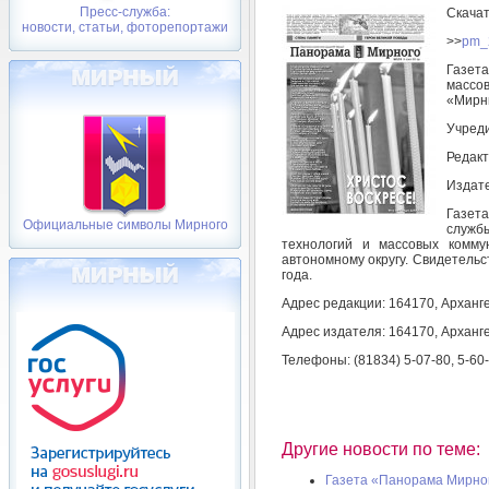
Пресс-служба:
Скача
новости, статьи, фоторепортажи
>>
pm_
Газет
массо
«Мирн
Учреди
Редакт
Издате
Газет
Официальные символы Мирного
служб
технологий и массовых комму
автономному округу. Свидетельс
года.
Адрес редакции: 164170, Арханге
Адрес издателя: 164170, Арханге
Телефоны: (81834) 5-07-80, 5-60
Другие новости по теме:
Газета «Панорама Мирног