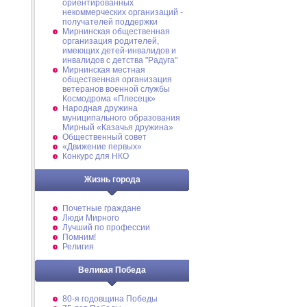
ориентированных
некоммерческих организаций -
получателей поддержки
Мирнинская общественная
организация родителей,
имеющих детей-инвалидов и
инвалидов с детства "Радуга"
Мирнинская местная
общественная организация
ветеранов военной службы
Космодрома «Плесецк»
Народная дружина
муниципального образования
Мирный «Казачья дружина»
Общественный совет
«Движение первых»
Конкурс для НКО
Жизнь города
Почетные граждане
Люди Мирного
Лучший по профессии
Помним!
Религия
Великая Победа
80-я годовщина Победы