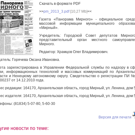
Скачать в формате PDF
>>
pm_2013_3.pdf
[10,27 Mb]
<<
Газета «Панорама Мирного» - официальное средс
массовой информации муниципального образова
«Мирный».
Учредитель: Городской Совет депутатов Мирног
представительный орган местного самоуправле
Мирного.
Редактор: Храмцов Олег Владимирович.
атель: Горячева Оксана Ивановна.
ета зарегистрирована в Управлении Федеральной службы по надзору в с
зи, информационных технологий и массовых коммуникаций по Архангель
асти и Ненецкому автономному округу. Свидетельство о регистрации ПИ 
00237 от 14.12.2010 года.
ес редакции: 164170, Архангельская область, город Мирный, ул. Ленина, дом 
ес издателя: 164170, Архангельская область, город Мирный, ул. Ленина, дом 
ефоны: (81834) 5-07-80, 5-60-30
Версия для печати
угие новости по теме: