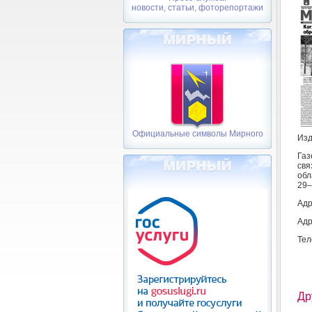
новости, статьи, фоторепортажи
Официальные символы Мирного
Изд
Газ
свя
обл
29–
Адр
Адр
Тел
Др