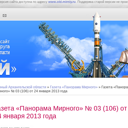
ерсия сайта доступна по адресу
www.old.mirniy.ru
. Поддержка старой версии не прои
ный Архангельской области
»
Газета «Панорама Мирного»
» Газета «Панор
ного» № 03 (106) от 24 января 2013 года
азета «Панорама Мирного» № 03 (106) от
4 января 2013 года