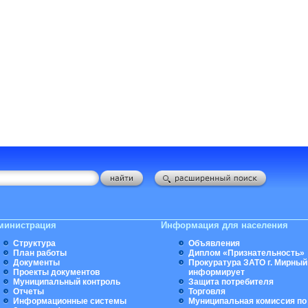
министрация
Информация для населения
Структура
Объявления
План работы
Диплом «Признательность»
Документы
Прокуратура ЗАТО г. Мирный
Проекты документов
информирует
Муниципальный контроль
Защита потребителя
Отчеты
Торговля
Информационные системы
Муниципальная комиссия по