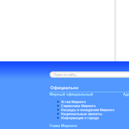
Официально
Мирный официальный
Ад
Устав Мирного
Символика Мирного
Награды и поощрения Мирного
Национальные проекты
Информация о городе
Глава Мирного