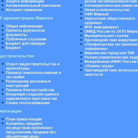
Защита информации
делам несовершеннолетних
Антимонопольный комплаенс
Антинаркотическая комисси
Интернет-приемная
Опека и попечительство
ПФР Мирный
У администрации Мирного
Укрепление общественного
здоровья
Общая информация
МЧС информирует
Проекты документов
ОМВД России по ЗАТО Мирн
Документы
Муниципальная cлужба
Публичные слушания
Противодействие коррупции
Бюджет для граждан
«Профилактика экстремизма
Бюджет
терроризма»
Мирнинская городская ТИК
адостроительство
Резерв управленческих кад
Межрайонная ИФНС России 
Отдел градостроительства и
«Охрана труда»
архитектуры
Противодействие нелегальн
Правила землепользования и
занятости
застройки
Размещение рекламных
конструкций
Правила благоустройства
Концепция создания единого
парковочного пространства
Схема теплоснабжения
иватизация
План приватизации
Аукционы, продажа
посредством публичного
предложения, продажа без
объявления цены