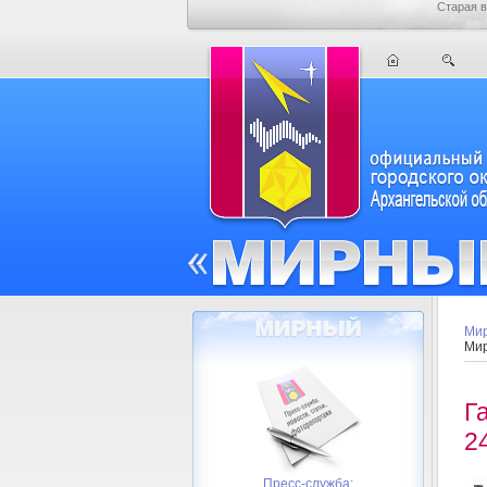
Старая в
Мир
Мир
Г
2
Пресс-служба: