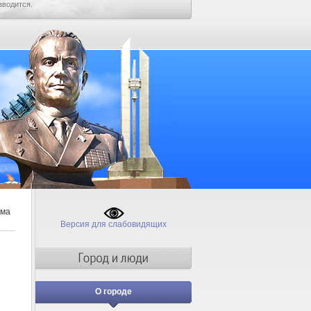
зводится.
ама
Версия для слабовидящих
О городе