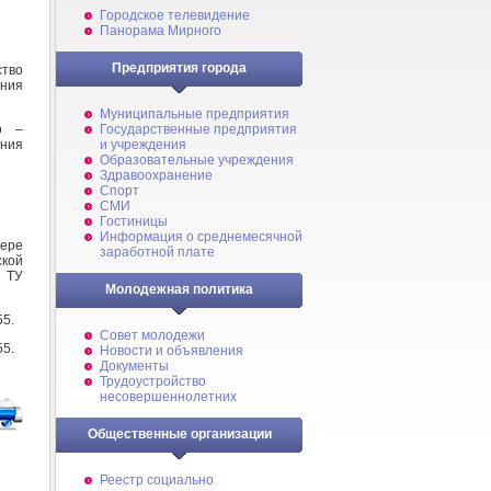
Городское телевидение
Панорама Мирного
Предприятия города
тво
ния
Муниципальные предприятия
о –
Государственные предприятия
ния
и учреждения
Образовательные учреждения
Здравоохранение
Спорт
СМИ
Гостиницы
Информация о среднемесячной
фере
заработной плате
ской
№ ТУ
Молодежная политика
55.
Совет молодежи
55.
Новости и объявления
Документы
Трудоустройство
несовершеннолетних
Общественные организации
Реестр социально