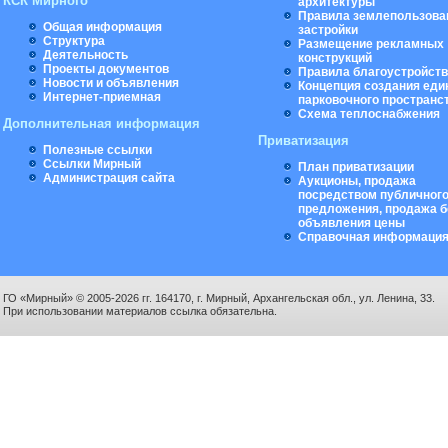
КСК Мирного
архитектуры
Правила землепользова
Общая информация
застройки
Структура
Размещение рекламных
Деятельность
конструкций
Проекты документов
Правила благоустройст
Новости и объявления
Концепция создания еди
Интернет-приемная
парковочного пространс
Схема теплоснабжения
Дополнительная информация
Приватизация
Полезные ссылки
Ссылки Мирный
План приватизации
Администрация сайта
Аукционы, продажа
посредством публичног
предложения, продажа б
объявления цены
Справочная информаци
ГО «Мирный» © 2005-2026 гг. 164170, г. Мирный, Архангельская обл., ул. Ленина, 33.
При использовании материалов ссылка обязательна.