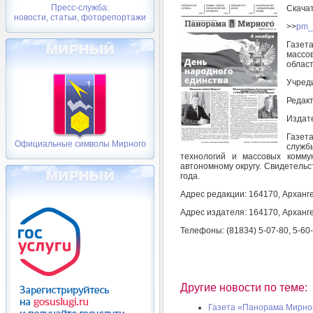
Пресс-служба:
Скача
новости, статьи, фоторепортажи
>>
pm_
Газет
массо
облас
Учреди
Редакт
Издате
Газет
Официальные символы Мирного
служб
технологий и массовых комму
автономному округу. Свидетельс
года.
Адрес редакции: 164170, Арханге
Адрес издателя: 164170, Арханге
Телефоны: (81834) 5-07-80, 5-60
Другие новости по теме:
Газета «Панорама Мирного