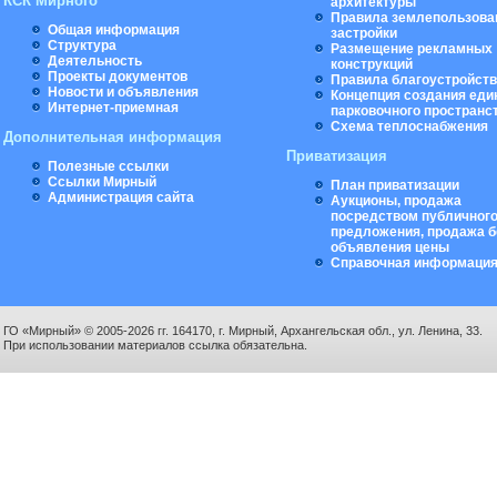
КСК Мирного
архитектуры
Правила землепользова
Общая информация
застройки
Структура
Размещение рекламных
Деятельность
конструкций
Проекты документов
Правила благоустройст
Новости и объявления
Концепция создания еди
Интернет-приемная
парковочного пространс
Схема теплоснабжения
Дополнительная информация
Приватизация
Полезные ссылки
Ссылки Мирный
План приватизации
Администрация сайта
Аукционы, продажа
посредством публичног
предложения, продажа б
объявления цены
Справочная информаци
ГО «Мирный» © 2005-2026 гг. 164170, г. Мирный, Архангельская обл., ул. Ленина, 33.
При использовании материалов ссылка обязательна.