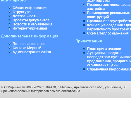
КСК Мирного
архитектуры
Правила землепользова
Общая информация
застройки
Структура
Размещение рекламных
Деятельность
конструкций
Проекты документов
Правила благоустройст
Новости и объявления
Концепция создания еди
Интернет-приемная
парковочного пространс
Схема теплоснабжения
Дополнительная информация
Приватизация
Полезные ссылки
Ссылки Мирный
План приватизации
Администрация сайта
Аукционы, продажа
посредством публичног
предложения, продажа б
объявления цены
Справочная информаци
ГО «Мирный» © 2005-2026 гг. 164170, г. Мирный, Архангельская обл., ул. Ленина, 33.
При использовании материалов ссылка обязательна.