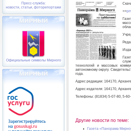
Пресс-служба:
Скач
новости, статьи, фоторепортажи
>>
pm
Газе
масс
обла
Учре
Реда
Изда
Газе
Официальные символы Мирного
служ
технологий и массовых комму
автономному округу. Свидетельс
года.
Адрес редакции: 164170, Арханге
Адрес издателя: 164170, Арханге
Телефоны: (81834) 5-07-80, 5-60
Другие новости по теме:
Газета «Панорама Мирног