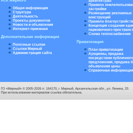
КСК Мирного
архитектуры
Правила землепользова
Общая информация
застройки
Структура
Размещение рекламных
Деятельность
конструкций
Проекты документов
Правила благоустройст
Новости и объявления
Концепция создания еди
Интернет-приемная
парковочного пространс
Схема теплоснабжения
Дополнительная информация
Приватизация
Полезные ссылки
Ссылки Мирный
План приватизации
Администрация сайта
Аукционы, продажа
посредством публичног
предложения, продажа б
объявления цены
Справочная информаци
ГО «Мирный» © 2005-2026 гг. 164170, г. Мирный, Архангельская обл., ул. Ленина, 33.
При использовании материалов ссылка обязательна.