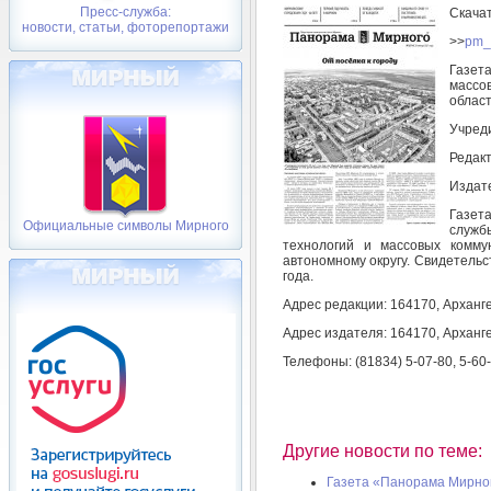
Пресс-служба:
Скача
новости, статьи, фоторепортажи
>>
pm_
Газет
массо
облас
Учреди
Редакт
Издате
Газет
Официальные символы Мирного
служб
технологий и массовых комму
автономному округу. Свидетельс
года.
Адрес редакции: 164170, Арханге
Адрес издателя: 164170, Арханге
Телефоны: (81834) 5-07-80, 5-60
Другие новости по теме:
Газета «Панорама Мирного