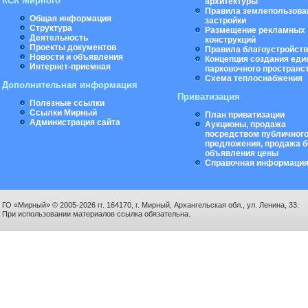
КСК Мирного
архитектуры
Правила землепользова
Общая информация
застройки
Структура
Размещение рекламных
Деятельность
конструкций
Проекты документов
Правила благоустройст
Новости и объявления
Концепция создания еди
Интернет-приемная
парковочного пространс
Схема теплоснабжения
Дополнительная информация
Приватизация
Полезные ссылки
Ссылки Мирный
План приватизации
Администрация сайта
Аукционы, продажа
посредством публичног
предложения, продажа б
объявления цены
Справочная информаци
ГО «Мирный» © 2005-2026 гг. 164170, г. Мирный, Архангельская обл., ул. Ленина, 33.
При использовании материалов ссылка обязательна.