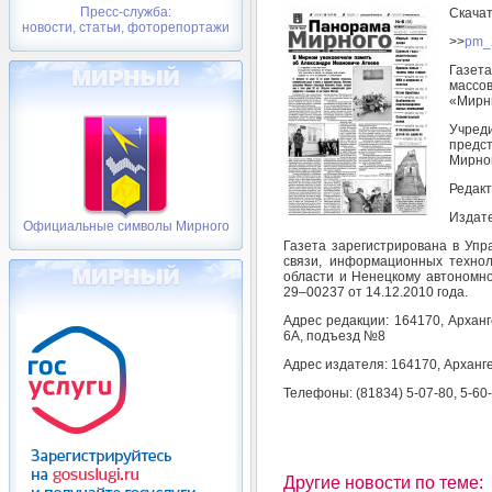
Пресс-служба:
Скача
новости, статьи, фоторепортажи
>>
pm_
Газет
массо
«Мирн
Учред
предс
Мирног
Редакт
Издате
Официальные символы Мирного
Газета зарегистрирована в Уп
связи, информационных технол
области и Ненецкому автономно
29–00237 от 14.12.2010 года.
Адрес редакции: 164170, Арханг
6А, подъезд №8
Адрес издателя: 164170, Арханге
Телефоны: (81834) 5-07-80, 5-60
Другие новости по теме: