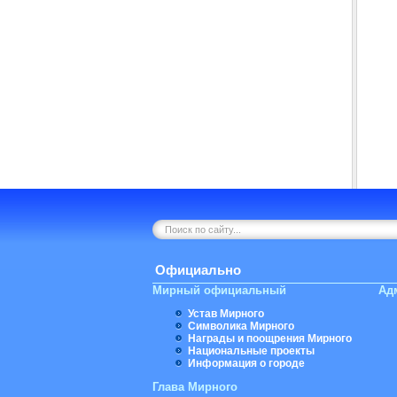
Официально
Мирный официальный
Ад
Устав Мирного
Символика Мирного
Награды и поощрения Мирного
Национальные проекты
Информация о городе
Глава Мирного