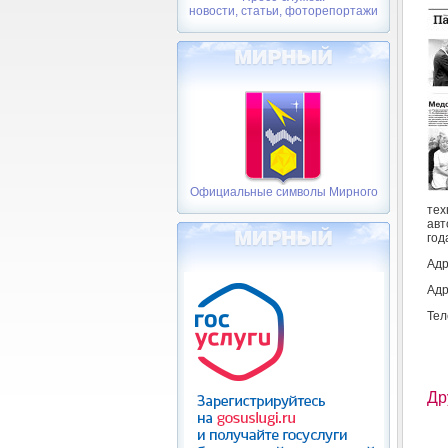
новости, статьи, фоторепортажи
Официальные символы Мирного
тех
авт
год
Адр
Адр
Тел
Др