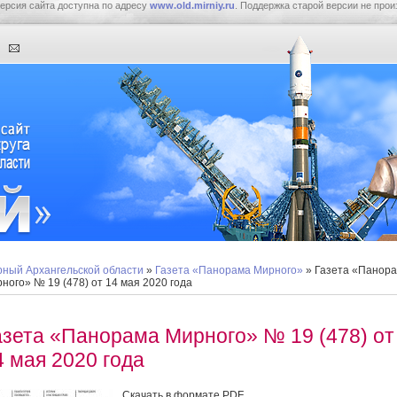
ерсия сайта доступна по адресу
www.old.mirniy.ru
. Поддержка старой версии не прои
ный Архангельской области
»
Газета «Панорама Мирного»
» Газета «Панор
ного» № 19 (478) от 14 мая 2020 года
азета «Панорама Мирного» № 19 (478) от
4 мая 2020 года
Скачать в формате PDF