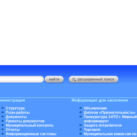
министрация
Информация для населения
Структура
Объявления
План работы
Диплом «Признательность»
Документы
Прокуратура ЗАТО г. Мирный
Проекты документов
информирует
Муниципальный контроль
Защита потребителя
Отчеты
Торговля
Информационные системы
Муниципальная комиссия по