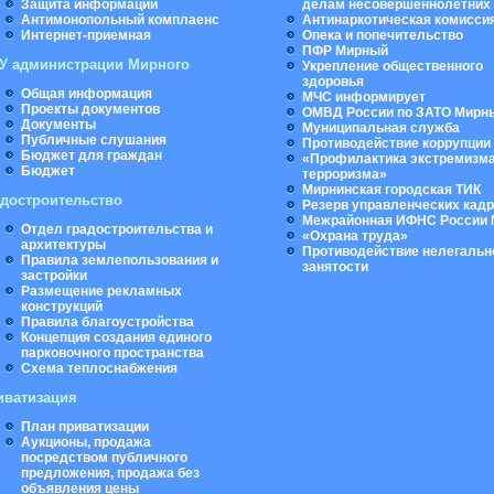
Защита информации
делам несовершеннолетних
Антимонопольный комплаенс
Антинаркотическая комисси
Интернет-приемная
Опека и попечительство
ПФР Мирный
У администрации Мирного
Укрепление общественного
здоровья
Общая информация
МЧС информирует
Проекты документов
ОМВД России по ЗАТО Мирн
Документы
Муниципальная cлужба
Публичные слушания
Противодействие коррупции
Бюджет для граждан
«Профилактика экстремизма
Бюджет
терроризма»
Мирнинская городская ТИК
адостроительство
Резерв управленческих кад
Межрайонная ИФНС России 
Отдел градостроительства и
«Охрана труда»
архитектуры
Противодействие нелегальн
Правила землепользования и
занятости
застройки
Размещение рекламных
конструкций
Правила благоустройства
Концепция создания единого
парковочного пространства
Схема теплоснабжения
иватизация
План приватизации
Аукционы, продажа
посредством публичного
предложения, продажа без
объявления цены