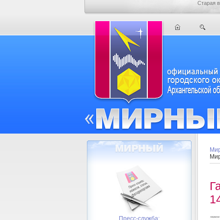
Старая в
Мир
Мир
Г
1
Пресс-служба: