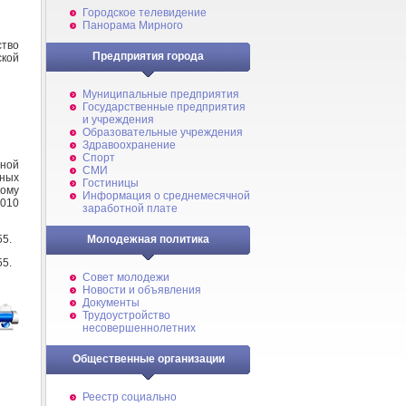
Городское телевидение
Панорама Мирного
ство
Предприятия города
ской
Муниципальные предприятия
Государственные предприятия
и учреждения
Образовательные учреждения
Здравоохранение
Спорт
ьной
СМИ
ных
Гостиницы
кому
Информация о среднемесячной
2010
заработной плате
55.
Молодежная политика
55.
Совет молодежи
Новости и объявления
Документы
Трудоустройство
несовершеннолетних
Общественные организации
Реестр социально