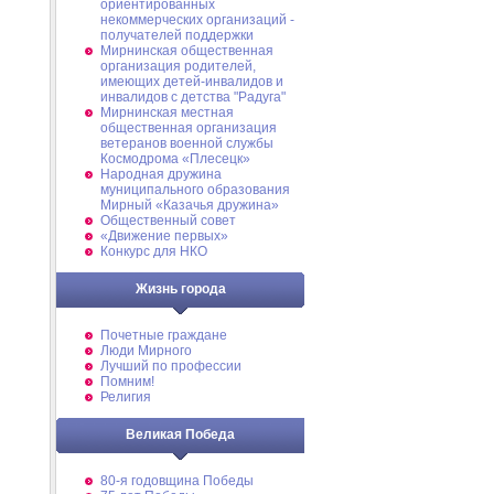
ориентированных
некоммерческих организаций -
получателей поддержки
Мирнинская общественная
организация родителей,
имеющих детей-инвалидов и
инвалидов с детства "Радуга"
Мирнинская местная
общественная организация
ветеранов военной службы
Космодрома «Плесецк»
Народная дружина
муниципального образования
Мирный «Казачья дружина»
Общественный совет
«Движение первых»
Конкурс для НКО
Жизнь города
Почетные граждане
Люди Мирного
Лучший по профессии
Помним!
Религия
Великая Победа
80-я годовщина Победы