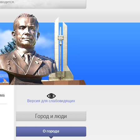
зводится.
ама
Версия для слабовидящих
О городе