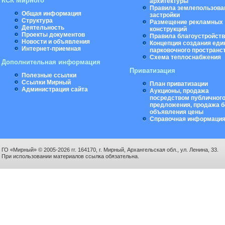
КСК Мирного
архитектуры
Правила землепользова
Общая информация
застройки
Структура
Размещение рекламных
Деятельность
конструкций
Проекты документов
Правила благоустройст
Новости и объявления
Концепция создания еди
Интернет-приемная
парковочного пространс
Схема теплоснабжения
Дополнительная информация
Приватизация
Полезные ссылки
Ссылки Мирный
План приватизации
Администрация сайта
Аукционы, продажа
посредством публичног
предложения, продажа б
объявления цены
Справочная информаци
ГО «Мирный» © 2005-2026 гг. 164170, г. Мирный, Архангельская обл., ул. Ленина, 33.
При использовании материалов ссылка обязательна.