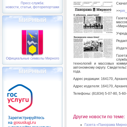
Пресс-служба:
Скача
новости, статьи, фоторепортажи
>>
pm_
Газет
массо
«Мирн
Учреди
Редакт
Издате
Газет
Официальные символы Мирного
служб
технологий и массовых комму
автономному округу. Свидетельс
года.
Адрес редакции: 164170, Арханге
Адрес издателя: 164170, Арханге
Телефоны: (81834) 5-07-80, 5-60
Другие новости по теме:
Газета «Панорама Мирного