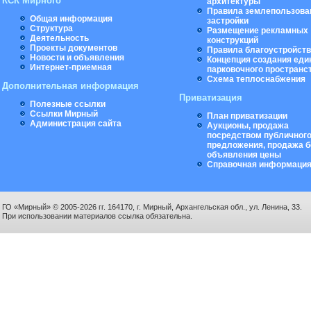
КСК Мирного
архитектуры
Правила землепользова
Общая информация
застройки
Структура
Размещение рекламных
Деятельность
конструкций
Проекты документов
Правила благоустройст
Новости и объявления
Концепция создания еди
Интернет-приемная
парковочного пространс
Схема теплоснабжения
Дополнительная информация
Приватизация
Полезные ссылки
Ссылки Мирный
План приватизации
Администрация сайта
Аукционы, продажа
посредством публичног
предложения, продажа б
объявления цены
Справочная информаци
ГО «Мирный» © 2005-2026 гг. 164170, г. Мирный, Архангельская обл., ул. Ленина, 33.
При использовании материалов ссылка обязательна.