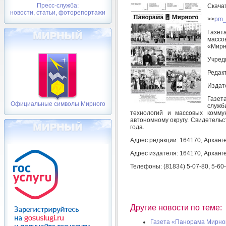
Пресс-служба:
Скача
новости, статьи, фоторепортажи
>>
pm_
Газет
массо
«Мирн
Учред
Редак
Издат
Газет
Официальные символы Мирного
служб
технологий и массовых комму
автономному округу. Свидетельс
года.
Адрес редакции: 164170, Арханге
Адрес издателя: 164170, Арханге
Телефоны: (81834) 5-07-80, 5-60
Другие новости по теме:
Газета «Панорама Мирного