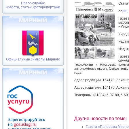
Пресс-служба:
Скача
новости, статьи, фоторепортажи
>>
pm_
Газет
массо
«Мирн
Учред
Редак
Издат
Газет
Официальные символы Мирного
служб
технологий и массовых комму
автономному округу. Свидетельс
года.
Адрес редакции: 164170, Арханге
Адрес издателя: 164170, Арханге
Телефоны: (81834) 5-07-80, 5-60
Другие новости по теме:
Газета «Панорама Мирного