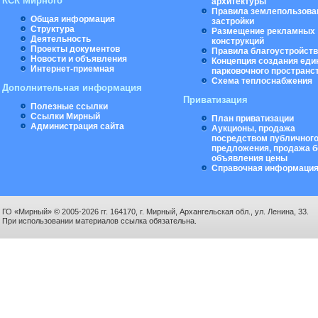
КСК Мирного
архитектуры
Правила землепользова
Общая информация
застройки
Структура
Размещение рекламных
Деятельность
конструкций
Проекты документов
Правила благоустройст
Новости и объявления
Концепция создания еди
Интернет-приемная
парковочного пространс
Схема теплоснабжения
Дополнительная информация
Приватизация
Полезные ссылки
Ссылки Мирный
План приватизации
Администрация сайта
Аукционы, продажа
посредством публичног
предложения, продажа б
объявления цены
Справочная информаци
ГО «Мирный» © 2005-2026 гг. 164170, г. Мирный, Архангельская обл., ул. Ленина, 33.
При использовании материалов ссылка обязательна.